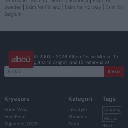
for Poland
|
Esim for North Macedonia
|
Esim for
Sweden
|
Esim for Finland
|
Esim for Norway
|
Esim for
Belgium
© 2003 -
2026 Albeu Online Media. Të
gjitha të drejtat janë të rezervuara!
Search
Kryesore
Kategori
Tags
Erion Veliaj
Lifestyle
Edi Rama
Free Esim
Showbiz
Albania
Zgjedhjet 2025
Tech
News