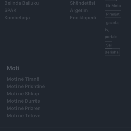
Belinda Balluku
Shëndetësi
Ilir Meta
SPAK
Argetim
Piranjat
Kombëtarja
Enciklopedi
gazeta,
tv,
portale
Sali
Berisha
Moti
Moti në Tiranë
Moti në Prishtinë
Moti në Shkup
Moti në Durrës
Moti në Prizren
Moti në Tetovë