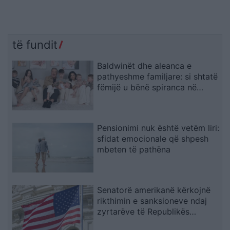
të fundit
Baldwinët dhe aleanca e
pathyeshme familjare: si shtatë
fëmijë u bënë spiranca në
stuhinë më të fortë
Pensionimi nuk është vetëm liri:
sfidat emocionale që shpesh
mbeten të pathëna
Senatorë amerikanë kërkojnë
rikthimin e sanksioneve ndaj
zyrtarëve të Republikës
Sërpska