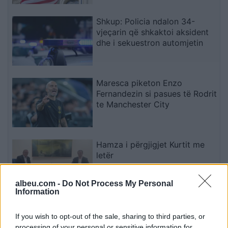
Shkup: Policia ndalon 34-
vjeçarin që shkaktoi aksident
dhe i sekuestron automjetin
Maresca piketon Enzo
Fernandezin si pasues të Rodrit
te Manchester City
Hamza i përgjigjet Kurtit me
letër
albeu.com -
Do Not Process My Personal
Information
SafeJournalists kundërshton
rregullat e reja të GJKKO-së
If you wish to opt-out of the sale, sharing to third parties, or
për median: Të rishikohen
processing of your personal or sensitive information for