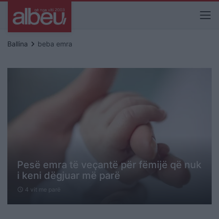
keyboard_arrow_right
Ballina
beba emra
Pesë emra të veçantë për fëmijë që nuk
i keni dëgjuar më parë
4 vit me parë
schedule