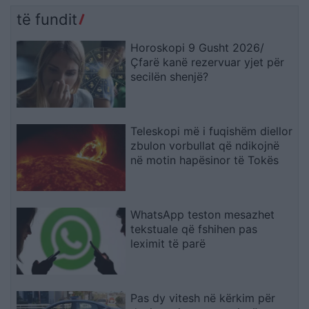
të fundit
Horoskopi 9 Gusht 2026/
Çfarë kanë rezervuar yjet për
secilën shenjë?
Teleskopi më i fuqishëm diellor
zbulon vorbullat që ndikojnë
në motin hapësinor të Tokës
WhatsApp teston mesazhet
tekstuale që fshihen pas
leximit të parë
Pas dy vitesh në kërkim për