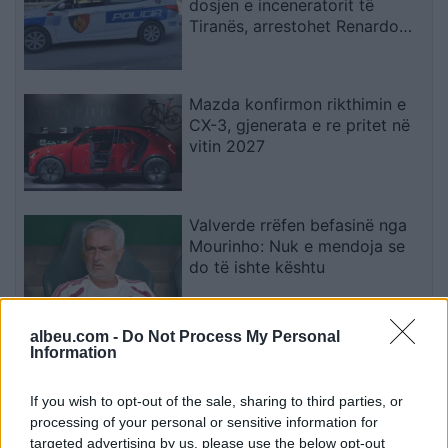
dosjen e inceneratorit të
Tiranës, arrestohet Renardo
Nallbani në Palasë
Mazda konfirmon rikthimin e
CX-3, gjenerata e re pritet në
vitin 2027
Valverde rrëfen befasinë nga
Mourinho: Nuk e mendoja se
do të ishte kështu
albeu.com -
Do Not Process My Personal
Arrestohet 73-vjeçari në Krujë,
Information
ndezi zjarr për të djegur barin
dhe flakët u përhapën drejt
If you wish to opt-out of the sale, sharing to third parties, or
malit
processing of your personal or sensitive information for
targeted advertising by us, please use the below opt-out