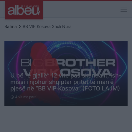
keyboard_arrow_right
Ballina
BB VIP Kosova Xhuli Nura
U bë “e gjallë” 12 vite pas skandalit, ish-
missi i njohur shqiptar pritet të marrë
pjesë në “BB VIP Kosova” (FOTO LAJM)
4 vit me parë
schedule