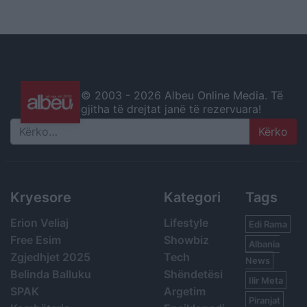
© 2003 -
2026 Albeu Online Media. Të
gjitha të drejtat janë të rezervuara!
Search
Kryesore
Kategori
Tags
Erion Veliaj
Lifestyle
Edi Rama
Free Esim
Showbiz
Albania
Zgjedhjet 2025
Tech
News
Belinda Balluku
Shëndetësi
Ilir Meta
SPAK
Argetim
Piranjat