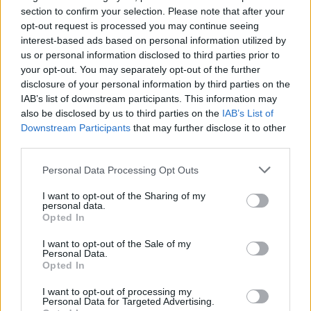
section to confirm your selection. Please note that after your
opt-out request is processed you may continue seeing
interest-based ads based on personal information utilized by
us or personal information disclosed to third parties prior to
your opt-out. You may separately opt-out of the further
disclosure of your personal information by third parties on the
IAB’s list of downstream participants. This information may
also be disclosed by us to third parties on the
IAB’s List of
Downstream Participants
that may further disclose it to other
third parties.
Personal Data Processing Opt Outs
I want to opt-out of the Sharing of my
personal data.
Opted In
I want to opt-out of the Sale of my
Personal Data.
Esim for Global
|
Esim for Europe
|
Esim for Caribbean
Opted In
|
Esim for USA
|
Esim for Italy
|
Esim for Spain
|
Esim
I want to opt-out of processing my
for Turkey
|
Esim for Germany
|
Esim for Greece
|
Esim
Personal Data for Targeted Advertising.