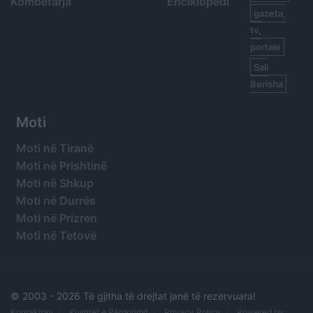
Kombëtarja
Enciklopedi
gazeta,
tv,
portale
Sali
Berisha
Moti
Moti në Tiranë
Moti në Prishtinë
Moti në Shkup
Moti në Durrës
Moti në Prizren
Moti në Tetovë
© 2003 -
2026 Të gjitha të drejtat janë të rezervuara!
Kontaktoni
Kushtet e Përdorimit
Privacy Policy
Powered by: