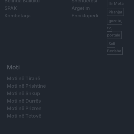
Belinda Balluku
Shëndetësi
Ilir Meta
SPAK
Argetim
Piranjat
Kombëtarja
Enciklopedi
gazeta,
tv,
portale
Sali
Berisha
Moti
Moti në Tiranë
Moti në Prishtinë
Moti në Shkup
Moti në Durrës
Moti në Prizren
Moti në Tetovë