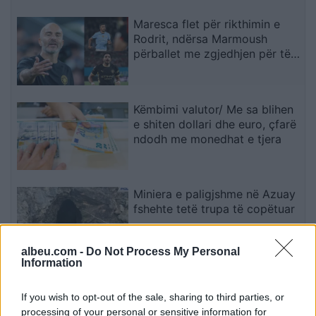
Maresca flet për rikthimin e
Rodrit, ndërsa Marmoush
përballet me zgjedhjen për të
ardhmen
Këmbimi valutor/ Me sa blihen
e shiten dollari dhe euro, çfarë
ndodh me monedhat e tjera
Miniera e paligjshme në Azuay
fshehte tetë trupa të copëtuar
albeu.com -
Do Not Process My Personal
Information
Ndahet nga jeta në moshën
84-vjeçare Ben Jones, aktori i
If you wish to opt-out of the sale, sharing to third parties, or
“The Dukes of Hazzard
processing of your personal or sensitive information for