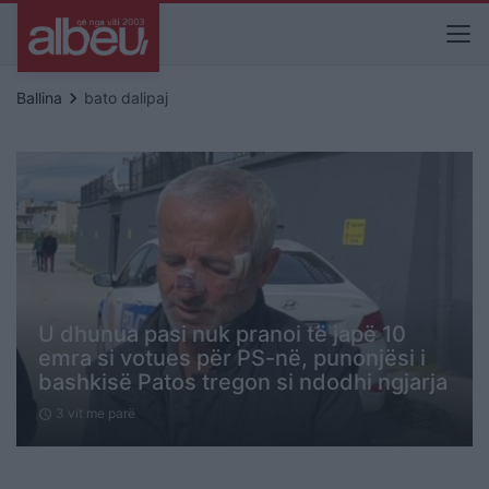
keyboard_arrow_right
Ballina
bato dalipaj
U dhunua pasi nuk pranoi të japë 10
emra si votues për PS-në, punonjësi i
bashkisë Patos tregon si ndodhi ngjarja
3 vit me parë
schedule