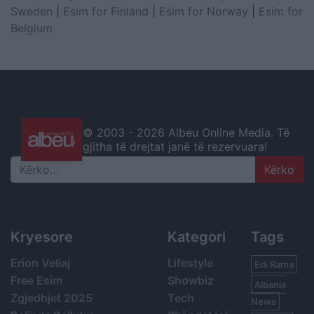
Sweden
|
Esim for Finland
|
Esim for Norway
|
Esim for
Belgium
© 2003 -
2026 Albeu Online Media. Të
gjitha të drejtat janë të rezervuara!
Search
Kryesore
Kategori
Tags
Erion Veliaj
Lifestyle
Edi Rama
Free Esim
Showbiz
Albania
Zgjedhjet 2025
Tech
News