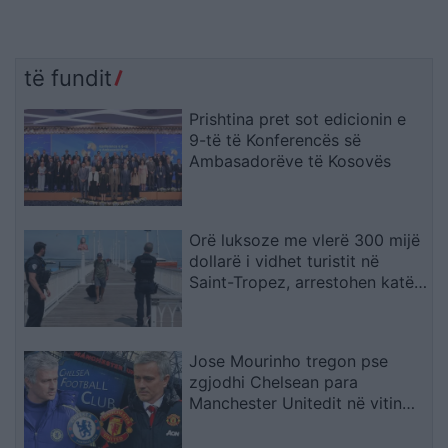
të fundit
Prishtina pret sot edicionin e
9-të të Konferencës së
Ambasadorëve të Kosovës
Orë luksoze me vlerë 300 mijë
dollarë i vidhet turistit në
Saint-Tropez, arrestohen katër
spanjollë
Jose Mourinho tregon pse
zgjodhi Chelsean para
Manchester Unitedit në vitin
2013: “Kisha nevojë të
ndihesha i dashur