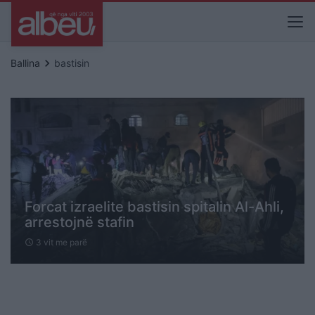
keyboard_arrow_right
Ballina
bastisin
Forcat izraelite bastisin spitalin Al-Ahli,
arrestojnë stafin
3 vit me parë
schedule