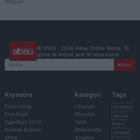
Belgium
© 2003 -
2026 Albeu Online Media. Të
gjitha të drejtat janë të rezervuara!
Search
Kryesore
Kategori
Tags
Erion Veliaj
Lifestyle
Edi Rama
Free Esim
Showbiz
Albania
Zgjedhjet 2025
Tech
News
Belinda Balluku
Shëndetësi
Ilir Meta
SPAK
Argetim