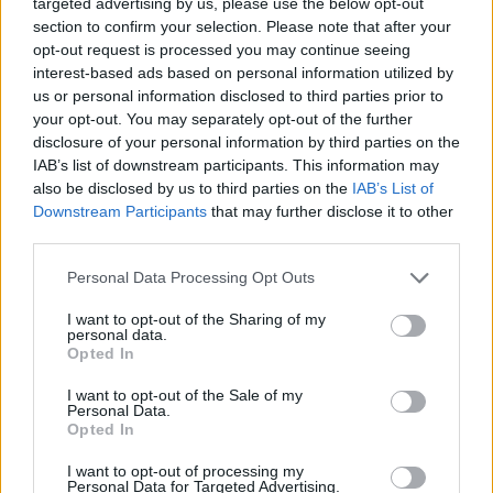
targeted advertising by us, please use the below opt-out
section to confirm your selection. Please note that after your
opt-out request is processed you may continue seeing
interest-based ads based on personal information utilized by
us or personal information disclosed to third parties prior to
your opt-out. You may separately opt-out of the further
disclosure of your personal information by third parties on the
IAB’s list of downstream participants. This information may
also be disclosed by us to third parties on the
IAB’s List of
Downstream Participants
that may further disclose it to other
third parties.
Personal Data Processing Opt Outs
I want to opt-out of the Sharing of my
personal data.
Opted In
I want to opt-out of the Sale of my
Personal Data.
Opted In
Esim for Global
|
Esim for Europe
|
Esim for Caribbean
|
Esim for USA
|
Esim for Italy
|
Esim for Spain
|
Esim
I want to opt-out of processing my
Personal Data for Targeted Advertising.
for Turkey
|
Esim for Germany
|
Esim for Greece
|
Esim