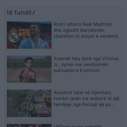
të fundit
Rodri refuzoi Real Madridin
dhe zgjodhi Barcelonën,
zbardhen tri arsyet e vendimit
Arsenali heq dorë nga Vinicius
Jr., synon me vendosmëri
sulmuesin e Evertonit
Aksident fatal në Gjermani,
humbin jetën tre anëtarë të një
familjeje nga Ferizaji që po
ktheheshin nga Kosova
UBTech nxjerr robotët