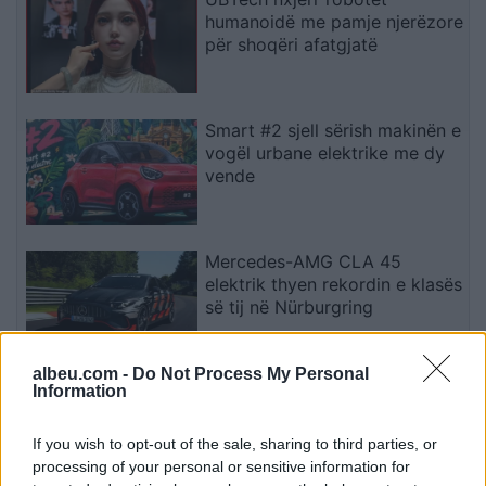
humanoidë me pamje njerëzore
për shoqëri afatgjatë
Smart #2 sjell sërish makinën e
vogël urbane elektrike me dy
vende
Mercedes-AMG CLA 45
elektrik thyen rekordin e klasës
së tij në Nürburgring
albeu.com -
Do Not Process My Personal
Information
Teleskopi më i fuqishëm diellor
zbulon vorbullat që ndikojnë
në motin hapësinor dhe Tokë
If you wish to opt-out of the sale, sharing to third parties, or
processing of your personal or sensitive information for