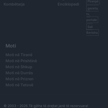
Piranjat
Kombëtarja
Enciklopedi
gazeta,
tv,
portale
Sali
Berisha
Moti
Moti në Tiranë
Moti në Prishtinë
Moti në Shkup
Moti në Durrës
Moti në Prizren
Moti në Tetovë
© 2003 -
2026 Të gjitha të drejtat janë të rezervuara!