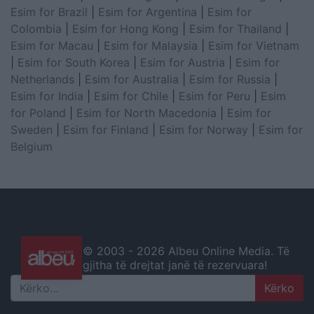
Esim for Brazil
|
Esim for Argentina
|
Esim for
Colombia
|
Esim for Hong Kong
|
Esim for Thailand
|
Esim for Macau
|
Esim for Malaysia
|
Esim for Vietnam
|
Esim for South Korea
|
Esim for Austria
|
Esim for
Netherlands
|
Esim for Australia
|
Esim for Russia
|
Esim for India
|
Esim for Chile
|
Esim for Peru
|
Esim
for Poland
|
Esim for North Macedonia
|
Esim for
Sweden
|
Esim for Finland
|
Esim for Norway
|
Esim for
Belgium
© 2003 -
2026 Albeu Online Media. Të
gjitha të drejtat janë të rezervuara!
Search