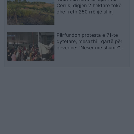
Cërrik, digjen 2 hektarë tokë
dhe rreth 250 rrënjë ullinj
Përfundon protesta e 71-të
qytetare, mesazhi i qartë për
qeverinë: “Nesër më shumë”,
kërkohet largimi i Ramës