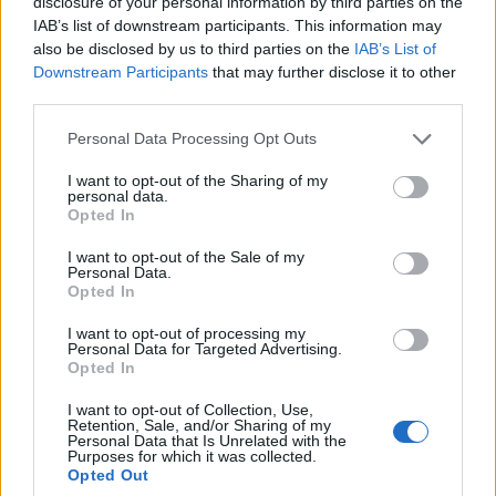
disclosure of your personal information by third parties on the
IAB’s list of downstream participants. This information may
also be disclosed by us to third parties on the
IAB’s List of
Downstream Participants
that may further disclose it to other
third parties.
Personal Data Processing Opt Outs
Skandal: Ndeshja e
Ylli: Bastet sportive duhet
trukuar, por lojtari shënon
të hapen nën kujdesin e
I want to opt-out of the Sharing of my
dy gola me vullnet për të
shtetit, po lulëzojnë
personal data.
prishur bastet
online
Opted In
17:57 / 20/07/2021
17:44 / 22/04/2021
schedule
schedule
(FOTO+VIDEO)
I want to opt-out of the Sale of my
të fundit
Personal Data.
Opted In
WhatsApp teston mesazhet
I want to opt-out of processing my
tekstuale që fshihen sapo
Personal Data for Targeted Advertising.
lexohen
Opted In
I want to opt-out of Collection, Use,
Retention, Sale, and/or Sharing of my
Personal Data that Is Unrelated with the
Buzhala: Serbia përfiton mbi
Purposes for which it was collected.
1.2 miliardë m³ ujë në vit nga
Opted Out