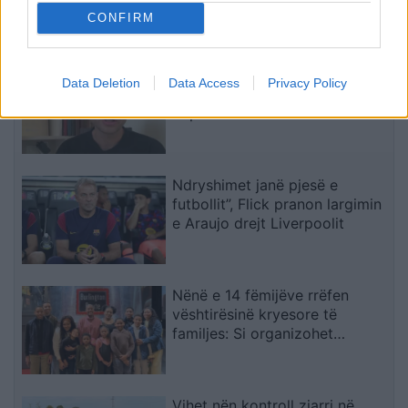
Kosova, pavarësisht
CONFIRM
kërcënimeve për Ibërin
Zelensky rikonfirmon në Serbi
Data Deletion
Data Access
Privacy Policy
qëndrimin për Kosovën,
deputeti ukrainas: Gabim
diplomatik, Ukraina duhet ta
njohë
Ndryshimet janë pjesë e
futbollit”, Flick pranon largimin
e Araujo drejt Liverpoolit
Nënë e 14 fëmijëve rrëfen
vështirësinë kryesore të
familjes: Si organizohet
transporti
Vihet nën kontroll zjarri në