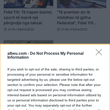
Fidel Ylli: Të hapen bastet,
“Të premten do të
sporti të marrë një
mblidhen të gjitha
përqindje nga taksat
Federatat”, Fidel Ylli
qeverisë: Hapni bastet
14:16 / 08/04/2022
21:59 / 05/04/2022
schedule
schedule
albeu.com -
Do Not Process My Personal
Information
If you wish to opt-out of the sale, sharing to third parties, or
Sonte miqësorja Spanjë-
processing of your personal or sensitive information for
Shqipëri, bastet
targeted advertising by us, please use the below opt-out
section to confirm your selection. Please note that after your
“fundosin” kombëtaren
opt-out request is processed you may continue seeing
tonë
11:21 / 26/03/2022
schedule
interest-based ads based on personal information utilized by
us or personal information disclosed to third parties prior to
your opt-out. You may separately opt-out of the further