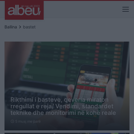
keyboard_arrow_right
Ballina
bastet
Rikthimi i basteve, qeveria miraton
rregullat e reja/ Vendimi, standardet
teknike dhe monitorimi në kohë reale
5 muaj me parë
schedule