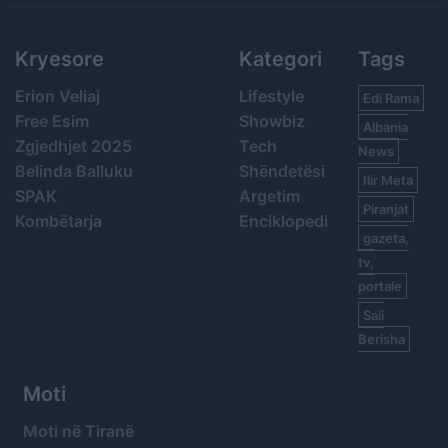
Kryesore
Kategori
Tags
Erion Veliaj
Lifestyle
Edi Rama
Free Esim
Showbiz
Albania
Zgjedhjet 2025
Tech
News
Belinda Balluku
Shëndetësi
Ilir Meta
SPAK
Argetim
Piranjat
Kombëtarja
Enciklopedi
gazeta,
tv,
portale
Sali
Berisha
Moti
Moti në Tiranë