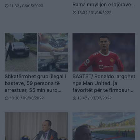
Rama mbylljen e lojërave
11:32 / 06/05/2023
schedule
të fatit para 4 vitesh
13:32 / 31/08/2022
schedule
(VIDEO)
Shkatërrohet grupi ilegal i
BASTET/ Ronaldo largohet
basteve, 59 persona të
nga Man United, ja
arrestuar, 55 mln euro
favoritët për të firmosur
përfunduan në
me portugezin
18:30 / 09/08/2022
18:47 / 03/07/2022
schedule
schedule
Maqedoninë e Veriut