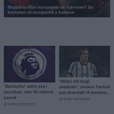
Shqipëria fiton europianin në Gjermani? Sa
kuotohet në kompanitë e basteve
“Milani më dogji
“Bastexhiu” edhe pse i
skedinën”, shokon Faxholi
pezulluar, vlen 90 milionë
pas skandalit të basteve:
paund
Jam i zhytur në borxhe,
16:28 / 18/10/2023
schedule
më kanë kërcënuar se do
12:56 / 02/11/2023
schedule
më thyejnë këmbët