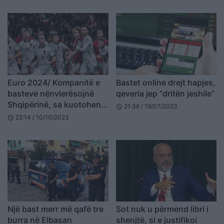
Euro 2024/ Kompanitë e
Bastet online drejt hapjes,
basteve nënvlerësojnë
qeveria jep “dritën jeshile”
Shqipërinë, sa kuotohen
21:36 / 19/07/2023
schedule
kuqezinjtë
22:14 / 10/10/2023
schedule
Një bast merr më qafë tre
Sot nuk u përmend libri i
burra në Elbasan
shenjtë, si e justifikoi