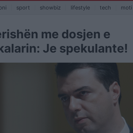
oni
sport
showbiz
lifestyle
tech
moti
rishën me dosjen e
kalarin: Je spekulante!