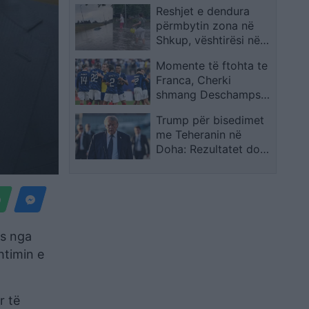
Reshjet e dendura
dhe pasuritë publike,
përmbytin zona në
“Shqipërinë e keni
Shkup, vështirësi në
trajtuar si një
rrugë dhe kanalizime
kafshatë”
Momente të ftohta te
Franca, Cherki
shmang Deschamps
pas fitores 3-0 ndaj
Trump për bisedimet
Suedisë
me Teheranin në
Doha: Rezultatet do
të vijnë shumë shpejt,
Irani s’mund të ketë
armë bërthamore
ës nga
htimin e
r të