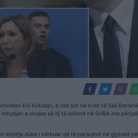
ivisten Evi Kokalari, e cila sot në krah të Sali Berish
bylljen e dosjes së tij të lobimit në SHBA me përjas
on shpifje duke i kërkuar që të paraqitet në gjykatë pë