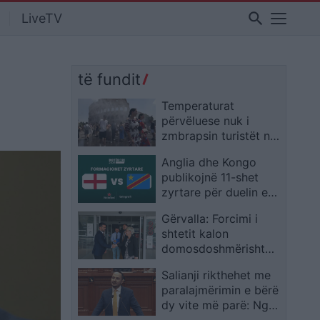
search
LiveTV
të fundit
Temperaturat
përvëluese nuk i
zmbrapsin turistët në
Romë, radhë te
Anglia dhe Kongo
Koloseu ndërsa ekipet
publikojnë 11-shet
e ndihmës i freskojnë
zyrtare për duelin e
me ujë
1/16-tës në Botërorin
Gërvalla: Forcimi i
2026
shtetit kalon
domosdoshmërisht
përmes reformës në
Salianji rikthehet me
drejtësi
paralajmërimin e bërë
dy vite më parë: Nga
shëndetësia te portet