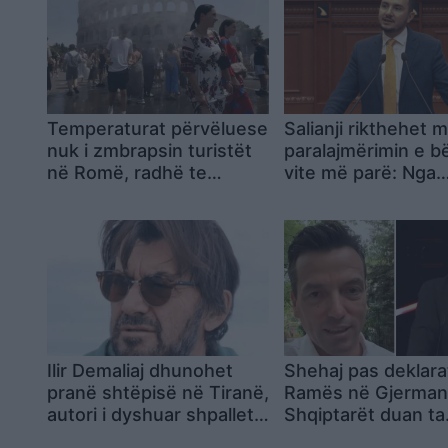
Temperaturat përvëluese
Salianji rikthehet 
nuk i zmbrapsin turistët
paralajmërimin e b
në Romë, radhë te
vite më parë: Nga
Koloseu ndërsa ekipet e
shëndetësia te por
ndihmës i freskojnë me
dhe pasuritë publik
ujë
“Shqipërinë e keni
trajtuar si një kafs
Ilir Demaliaj dhunohet
Shehaj pas deklara
pranë shtëpisë në Tiranë,
Ramës në Gjermani
autori i dyshuar shpallet
Shqiptarët duan ta
në kërkim nga policia
shohin përballë