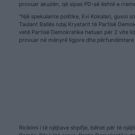
provuar akuzën, që sipas PD-së është e rrem
“Një spekulante politike, Evi Kokalari, guxoi 
Taulant Ballës ndaj Kryetarit të Partisë Demo
vetë Partisë Demokratike hetuan për 2 vite li
provuar në mënyrë ligjore dhe përfundimtare s
Ricikimi i të njëjtave shpifje, bëhet për të një