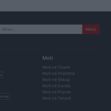
dër e
Search
Moti
Moti në Tiranë
Moti në Prishtinë
s
Moti në Shkup
Moti në Durrës
Moti në Prizren
ortale
Moti në Tetovë