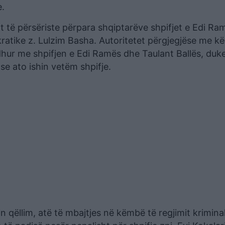
e.
sot të përsëriste përpara shqiptarëve shpifjet e Edi R
kratike z. Lulzim Basha. Autoritetet përgjegjëse me kë
dhur me shpifjen e Edi Ramës dhe Taulant Ballës, duk
e ato ishin vetëm shpifje.
jtin qëllim, atë të mbajtjes në këmbë të regjimit kriminal