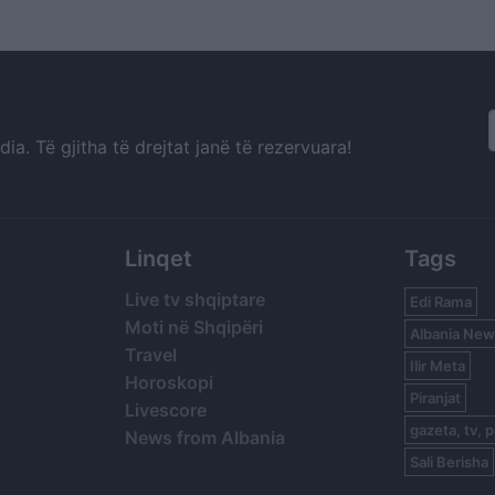
E shoh si një sinjal të
për 14 mijë prin
rëndësishëm për
kujdestarë
qeverisjen
a. Të gjitha të drejtat janë të rezervuara!
Linqet
Tags
Live tv shqiptare
Edi Rama
Moti në Shqipëri
Albania New
Travel
Ilir Meta
Horoskopi
Piranjat
Livescore
gazeta, tv, p
News from Albania
Sali Berisha