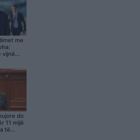
dimet me
oha:
 vijnë
rani
 armë
mujore do
r 11 mijë
a të
ime edhe