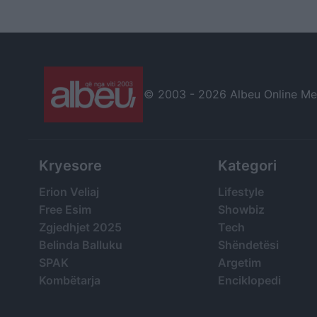
drejtësisë
© 2003 -
2026 Albeu Online Medi
Kryesore
Kategori
Erion Veliaj
Lifestyle
Free Esim
Showbiz
Zgjedhjet 2025
Tech
Belinda Balluku
Shëndetësi
SPAK
Argetim
Kombëtarja
Enciklopedi