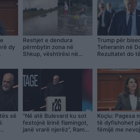
me
Reshjet e dendura
Trump për bise
ërë dy
përmbytin zona në
Teheranin në D
Shkup, vështirësi në
Rezultatet do të
tet
rrugë dhe kanalizime
shumë shpejt, I
e,
s’mund të ketë
bërthamore
hatë”
tës së
“Në atë Bulevard ku sot
Koçiu: Pagesa 
:
festojnë lirinë flamingot,
të dyfishohet pë
janë vrarë njerëz”, Rama
fëmijë me nevoj
për protestën në Tiranë:
veçanta, sigur