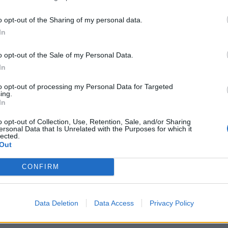
o opt-out of the Sharing of my personal data.
In
o opt-out of the Sale of my Personal Data.
In
to opt-out of processing my Personal Data for Targeted
ing.
In
o opt-out of Collection, Use, Retention, Sale, and/or Sharing
ersonal Data that Is Unrelated with the Purposes for which it
lected.
Out
CONFIRM
kon “ortaken” e Berishës
Berisha sjell shqiptaro-amerikanen
Vlorë, Evi Kokalari: Basha ka vetë
Data Deletion
Data Access
Privacy Policy
Dumën dhe vulën e partisë (VIDEO