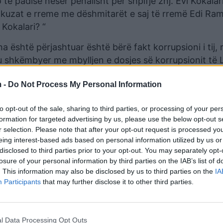
ë padisë nesër penalisht për shpifje znj. Evi Kokalari,
 akuzat e rreme me dëshmitarët e saj të rremë Edi Ra
 Kokalari? “
 është përjashtuar është bërë fakt korrupsioni i tij, re
 u shkëmbyer me mbylljen e dosjes së korrupsionit të 
 Amerikë, kjo është arsyeja që Berisha është përjash
 -
Do Not Process My Personal Information
 e drejta e vizës për 2-3 vite. Kjo dosje është mbyllur 
to opt-out of the sale, sharing to third parties, or processing of your per
Por Evi Kokalari kishte një paralajmërim për Lulzim Ba
formation for targeted advertising by us, please use the below opt-out s
r selection. Please note that after your opt-out request is processed y
jen do ta çojmë në kongres. Lulzim Basha i hapi “gr
eing interest-based ads based on personal information utilized by us or
disclosed to third parties prior to your opt-out. You may separately opt-
losure of your personal information by third parties on the IAB’s list of
. This information may also be disclosed by us to third parties on the
IA
Participants
that may further disclose it to other third parties.
l Data Processing Opt Outs