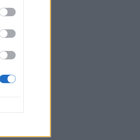
Belgium
 në
m Grida
)