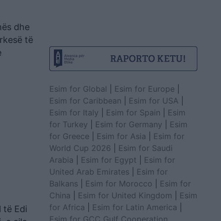
amës dhe
rkesë të
e
Esim for Global
|
Esim for Europe
|
Esim for Caribbean
|
Esim for USA
|
Esim for Italy
|
Esim for Spain
|
Esim
for Turkey
|
Esim for Germany
|
Esim
for Greece
|
Esim for Asia
|
Esim for
World Cup 2026
|
Esim for Saudi
Arabia
|
Esim for Egypt
|
Esim for
United Arab Emirates
|
Esim for
Balkans
|
Esim for Morocco
|
Esim for
China
|
Esim for United Kingdom
|
Esim
for Africa
|
Esim for Latin America
|
 të Edi
Esim for GCC Gulf Cooperation