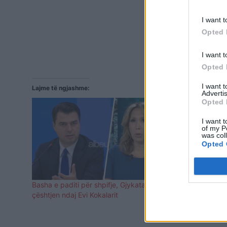
I want t
Opted 
I want t
Opted 
I want 
Lajme të ngjashme:
Advertis
Opted 
I want t
of my P
was col
Opted 
Basha e paditi për shpifje, Gjykata pushon
Ilir Meta ta
çështjen ndaj Evi Kokalarit