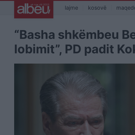
lajme
kosovë
maqed
“Basha shkëmbeu Be
lobimit”, PD padit Ko