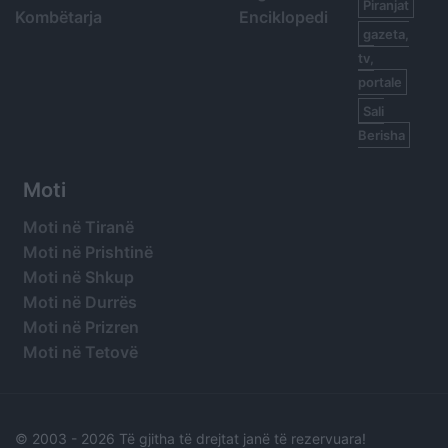
Piranjat
Kombëtarja
Enciklopedi
gazeta,
tv,
portale
Sali
Berisha
Moti
Moti në Tiranë
Moti në Prishtinë
Moti në Shkup
Moti në Durrës
Moti në Prizren
Moti në Tetovë
© 2003 -
2026 Të gjitha të drejtat janë të rezervuara!