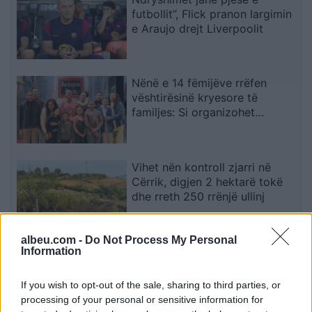
futbollit”, Flick pranon largimin
e Araujo drejt Liverpoolit
Nënë e 14 fëmijëve rrëfen
vështirësinë kryesore të
familjes: Si organizohet
transporti
Vihet nën kontroll zjarri në
Cërrik, digjen 2 hektarë tokë
dhe rreth 250 rrënjë ullinj
albeu.com -
Do Not Process My Personal
Përfundon protesta e 71-të
Information
qytetare, mesazhi i qartë për
qeverinë: “Nesër më shumë”,
If you wish to opt-out of the sale, sharing to third parties, or
kërkohet largimi i Ramës
processing of your personal or sensitive information for