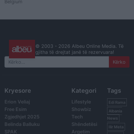
Belgium
© 2003 -
2026 Albeu Online Media. Të
gjitha të drejtat janë të rezervuara!
Search
Kryesore
Kategori
Tags
Erion Veliaj
Lifestyle
Edi Rama
Free Esim
Showbiz
Albania
Zgjedhjet 2025
Tech
News
Belinda Balluku
Shëndetësi
Ilir Meta
SPAK
Argetim