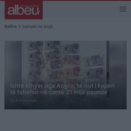
keyboard_arrow_right
Ballina
banues ne angli
Ishte kthyer nga Anglia, të riut i kapen
të fshehur në çantë 21 mijë paundë
4 vit me parë
schedule