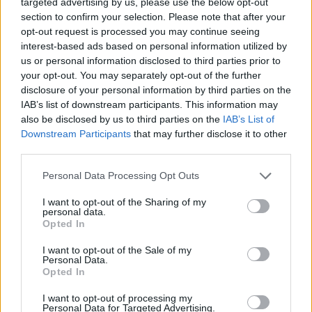
targeted advertising by us, please use the below opt-out
section to confirm your selection. Please note that after your
opt-out request is processed you may continue seeing
interest-based ads based on personal information utilized by
us or personal information disclosed to third parties prior to
your opt-out. You may separately opt-out of the further
disclosure of your personal information by third parties on the
IAB’s list of downstream participants. This information may
also be disclosed by us to third parties on the
IAB’s List of
Downstream Participants
that may further disclose it to other
third parties.
Personal Data Processing Opt Outs
I want to opt-out of the Sharing of my
personal data.
Opted In
I want to opt-out of the Sale of my
Personal Data.
Opted In
Esim for Global
|
Esim for Europe
|
Esim for Caribbean
|
Esim for USA
|
Esim for Italy
|
Esim for Spain
|
Esim
I want to opt-out of processing my
Personal Data for Targeted Advertising.
for Turkey
|
Esim for Germany
|
Esim for Greece
|
Esim