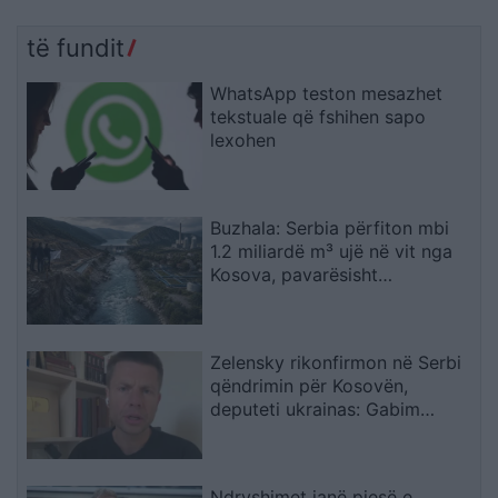
të fundit
WhatsApp teston mesazhet
tekstuale që fshihen sapo
lexohen
Buzhala: Serbia përfiton mbi
1.2 miliardë m³ ujë në vit nga
Kosova, pavarësisht
kërcënimeve për Ibërin
Zelensky rikonfirmon në Serbi
qëndrimin për Kosovën,
deputeti ukrainas: Gabim
diplomatik, Ukraina duhet ta
njohë
Ndryshimet janë pjesë e