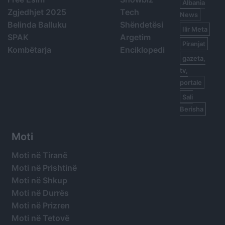
Albania
Zgjedhjet 2025
Tech
News
Belinda Balluku
Shëndetësi
Ilir Meta
SPAK
Argetim
Piranjat
Kombëtarja
Enciklopedi
gazeta,
tv,
portale
Sali
Berisha
Moti
Moti në Tiranë
Moti në Prishtinë
Moti në Shkup
Moti në Durrës
Moti në Prizren
Moti në Tetovë