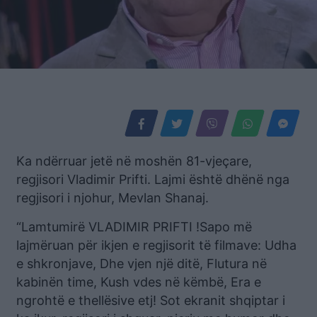
Ka ndërruar jetë në moshën 81-vjeçare,
regjisori Vladimir Prifti. Lajmi është dhënë nga
regjisori i njohur, Mevlan Shanaj.
“Lamtumirë VLADIMIR PRIFTI !Sapo më
lajmëruan për ikjen e regjisorit të filmave: Udha
e shkronjave, Dhe vjen një ditë, Flutura në
kabinën time, Kush vdes në këmbë, Era e
ngrohtë e thellësive etj! Sot ekranit shqiptar i