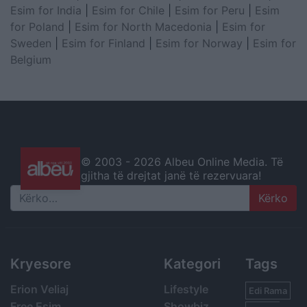
Esim for India
|
Esim for Chile
|
Esim for Peru
|
Esim
for Poland
|
Esim for North Macedonia
|
Esim for
Sweden
|
Esim for Finland
|
Esim for Norway
|
Esim for
Belgium
© 2003 -
2026 Albeu Online Media. Të
gjitha të drejtat janë të rezervuara!
Search
Kryesore
Kategori
Tags
Erion Veliaj
Lifestyle
Edi Rama
Free Esim
Showbiz