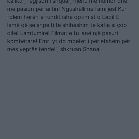
ka ikur, regjisori i shquar, njeriu me humor dhe
me pasion për artin! Ngushëllime familjes! Kur
folëm herën e fundit ishe optimist o Ladi! E
lamë që së shpejti të shiheshim te kafja si çdo
ditë! Lamtumirë! Filmat e tu janë një pasuri
kombëtare! Emri yt do mbetet i përjetshëm për
mes veprës tënde!”, shkruan Shanaj.