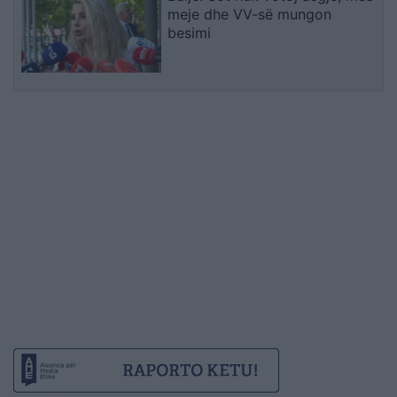
meje dhe VV-së mungon
besimi