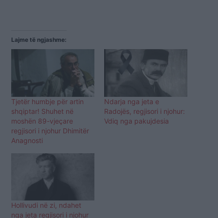
Lajme të ngjashme:
Tjetër humbje për artin
Ndarja nga jeta e
shqiptar! Shuhet në
Radojës, regjisori i njohur:
moshën 89-vjeçare
Vdiq nga pakujdesia
regjisori i njohur Dhimitër
Anagnosti
Hollivudi në zi, ndahet
nga jeta regjisori i njohur