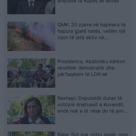
drejtave të Kupës së Botës
QMK: 20 zjarre në hapësira të
hapura gjatë natës, vetëm një
vijon të jetë aktiv në
Makedonski Brod
Presidenca, Abdixhiku kërkon
ekuilibër demokratik dhe
përfaqësim të LDK-së
Rexhepi: Deputetët duhet të
votojnë drejtuesit e Kuvendit,
ende nuk e di nëse do të jem
në qeverinë e re
Balje: Sot nuk votoj asgjë, mes