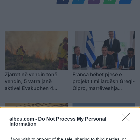
Zjarret në vendin tonë
Franca bëhet pjesë e
vendin, 5 vatra janë
projektit miliardësh Greqi-
aktive! Evakuohen 4
Qipro, marrëveshja
familje në Mallakastër! Ja
riformëson hartën
si paraqitet situata në
energjetike të Mesdheut
zonat e tjera
albeu.com -
Do Not Process My Personal
Information
If you wish to opt-out of the sale, sharing to third parties, or