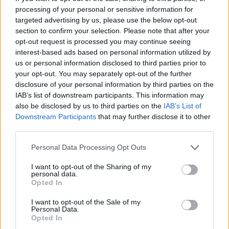
DW: Një “El Nino” i
Sulmohet në Odesa anija
processing of your personal or sensitive information for
targeted advertising by us, please use the below opt-out
fuqishëm mund të godasë
e ngarkuar me grurë,
section to confirm your selection. Please note that after your
planetin deri në fund të
humb jetën një pjesëtar i
opt-out request is processed you may continue seeing
vitit, do sjellë tronditje
ekuipazhit
interest-based ads based on personal information utilized by
ekonomike botërore, mot
us or personal information disclosed to third parties prior to
ekstrem dhe rritje të
your opt-out. You may separately opt-out of the further
çmimeve të ushqimeve
disclosure of your personal information by third parties on the
IAB’s list of downstream participants. This information may
also be disclosed by us to third parties on the
IAB’s List of
Downstream Participants
that may further disclose it to other
Trump kundër
Projekti “Smart City”/
third parties.
raportimeve për
BIRN: Mbi 118 milionë euro
Personal Data Processing Opt Outs
pakësimin e raketave
për vendosjen kamerave
amerikane: Kemi më
inteligjente, por kush e
I want to opt-out of the Sharing of my
shumë municione se çdo
garanton sigurinë?!
personal data.
Opted In
vend tjetër
Prindër dhe ekspertë të
alarmuar për rrezikun e
I want to opt-out of the Sale of my
mundshëm kibernetik
Personal Data.
Opted In