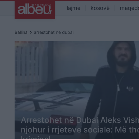
lajme
kosovë
maqed
keyboard_arrow_right
Ballina
arrestohet ne dubai
Arrestohet në Dubai Aleks Vish
njohur i rrjeteve sociale: Më t