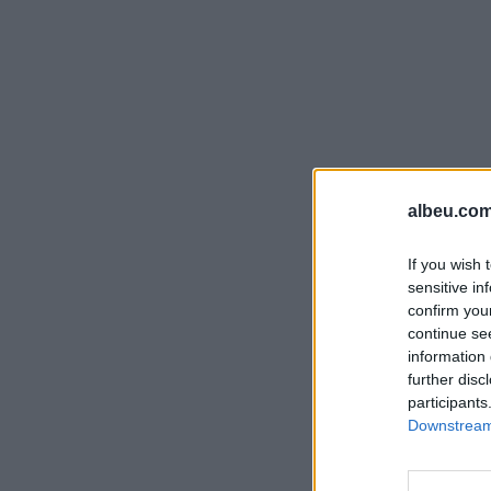
albeu.com
If you wish 
sensitive in
confirm you
continue se
information 
further disc
participants
Downstream 