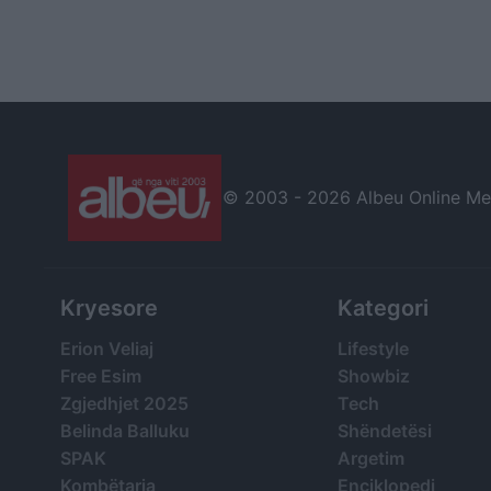
© 2003 -
2026 Albeu Online Medi
Kryesore
Kategori
Erion Veliaj
Lifestyle
Free Esim
Showbiz
Zgjedhjet 2025
Tech
Belinda Balluku
Shëndetësi
SPAK
Argetim
Kombëtarja
Enciklopedi