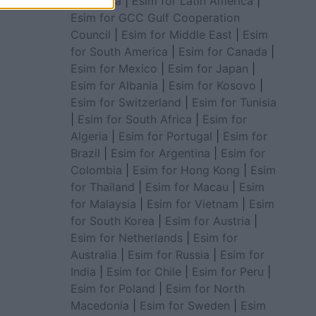
for Africa
|
Esim for Latin America
|
Esim for GCC Gulf Cooperation
Council
|
Esim for Middle East
|
Esim
for South America
|
Esim for Canada
|
Esim for Mexico
|
Esim for Japan
|
Esim for Albania
|
Esim for Kosovo
|
Esim for Switzerland
|
Esim for Tunisia
|
Esim for South Africa
|
Esim for
Algeria
|
Esim for Portugal
|
Esim for
Brazil
|
Esim for Argentina
|
Esim for
Colombia
|
Esim for Hong Kong
|
Esim
for Thailand
|
Esim for Macau
|
Esim
for Malaysia
|
Esim for Vietnam
|
Esim
for South Korea
|
Esim for Austria
|
Esim for Netherlands
|
Esim for
Australia
|
Esim for Russia
|
Esim for
India
|
Esim for Chile
|
Esim for Peru
|
Esim for Poland
|
Esim for North
Macedonia
|
Esim for Sweden
|
Esim