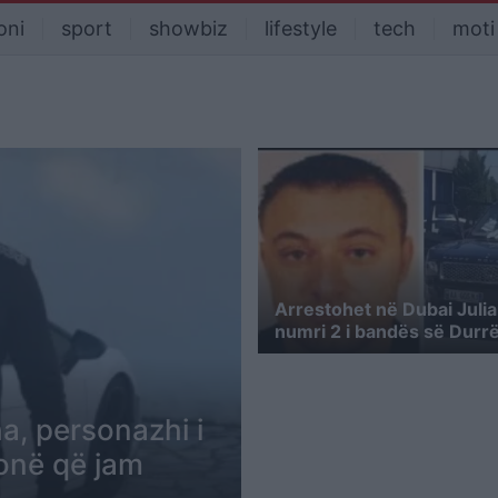
oni
sport
showbiz
lifestyle
tech
moti
Arrestohet në Dubai Julia
numri 2 i bandës së Durrë
a, personazhi i
honë që jam