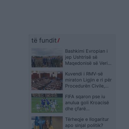
të fundit
Bashkimi Evropian i
jep Ushtrisë së
Maqedonisë së Veriut
pajisje ushtarake në
Kuvendi i RMV-së
vlerë 40 milionë euro
miraton Ligjin e ri për
Procedurën Civile,
duke hapur rrugën për
FIFA sqaron pse iu
seanca gjyqësore me
anulua goli Kroacisë
mjete elektronike
dhe çfarë
parashikojnë rregullat
Tërheqje e llogaritur
për prekjen e topit me
apo sinjal politik?
flokë