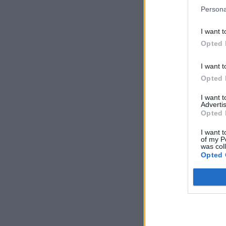
Persona
I want t
Opted 
I want t
Opted 
I want 
Advertis
Opted 
I want t
of my P
was col
Opted 