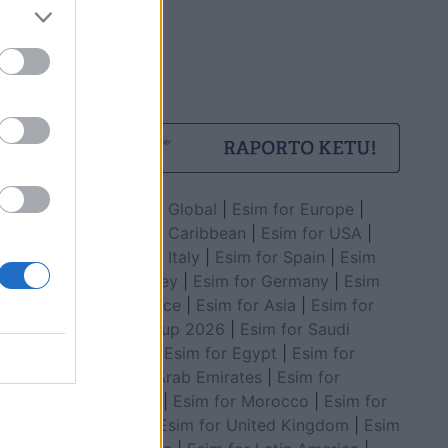
Esim for Global
|
Esim for Europe
|
Esim for Caribbean
|
Esim for USA
|
Esim for Italy
|
Esim for Spain
|
Esim
for Turkey
|
Esim for Germany
|
Esim
for Greece
|
Esim for Asia
|
Esim for
World Cup 2026
|
Esim for Saudi
Arabia
|
Esim for Egypt
|
Esim for
United Arab Emirates
|
Esim for
Balkans
|
Esim for Morocco
|
Esim for
China
|
Esim for United Kingdom
|
Esim