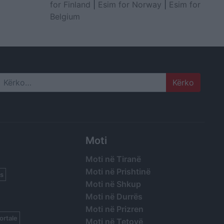
for Finland
|
Esim for Norway
|
Esim for
Belgium
Search
Moti
Moti në Tiranë
Moti në Prishtinë
s
Moti në Shkup
Moti në Durrës
Moti në Prizren
ortale
Moti në Tetovë