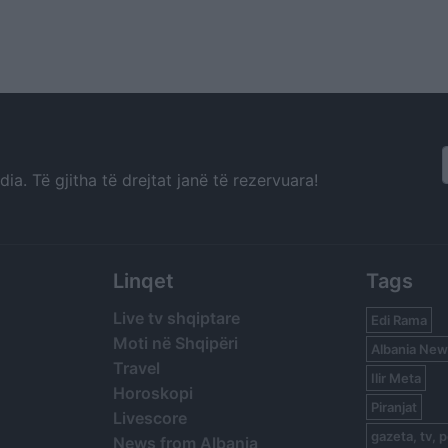
a. Të gjitha të drejtat janë të rezervuara!
Linqet
Tags
Live tv shqiptare
Edi Rama
Moti në Shqipëri
Albania New
Travel
Ilir Meta
Horoskopi
Piranjat
Livescore
gazeta, tv, p
News from Albania