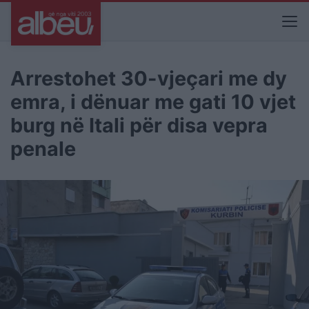
Arrestohet 30-vjeçari me dy
emra, i dënuar me gati 10 vjet
burg në Itali për disa vepra
penale