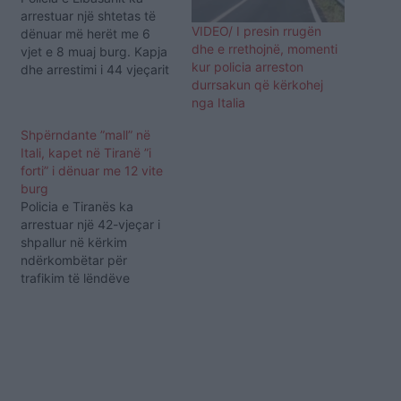
arrestuar një shtetas të
VIDEO/ I presin rrugën
dënuar më herët me 6
dhe e rrethojnë, momenti
vjet e 8 muaj burg. Kapja
kur policia arreston
dhe arrestimi i 44 vjeçarit
durrsakun që kërkohej
u bë me qëllim ekstradimi
nga Italia
në Itali. Shqiptari ka katër
identitete dhe njhet
Shpërndante ”mall” në
ndryshe si Jorgo
Itali, kapet në Tiranë ”i
Wojtaszcyk alias Gramoz
forti” i dënuar me 12 vite
Zeneli alias Jorgo Zeneli
burg
alias Jan Zeneli,…
Policia e Tiranës ka
arrestuar një 42-vjeçar i
shpallur në kërkim
ndërkombëtar për
trafikim të lëndëve
narkotike. Bledar Krakulli,
banues në Tiranë,
rezulton i dënuar nga
drejtësia italiane me 12
vjet e 10 muaj burgim për
veprën penale “Trafikim i