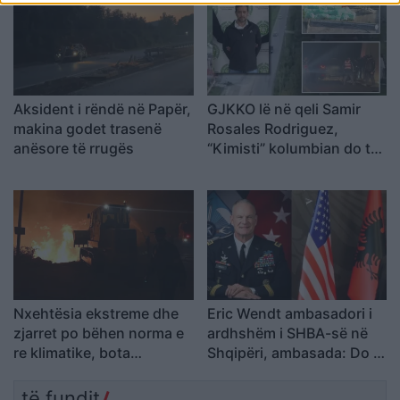
rikthimin e ideologjisë së
Agimit të Artë
Aksident i rëndë në Papër,
GJKKO lë në qeli Samir
makina godet trasenë
Rosales Rodriguez,
anësore të rrugës
“Kimisti” kolumbian do të
vuajë 14 vite burg për
laboratorin e Frakullës
Nxehtësia ekstreme dhe
Eric Wendt ambasadori i
zjarret po bëhen norma e
ardhshëm i SHBA-së në
re klimatike, bota
Shqipëri, ambasada: Do të
përballet me sinjale alarmi
përkrahë objektivat e
Trump për NATO-n dhe
të fundit