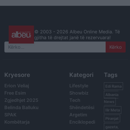
© 2003 -
2026 Albeu Online Media. Të
gjitha të drejtat janë të rezervuara!
Search
Kryesore
Kategori
Tags
Erion Veliaj
Lifestyle
Edi Rama
Free Esim
Showbiz
Albania
Zgjedhjet 2025
Tech
News
Belinda Balluku
Shëndetësi
Ilir Meta
SPAK
Argetim
Piranjat
Kombëtarja
Enciklopedi
gazeta,