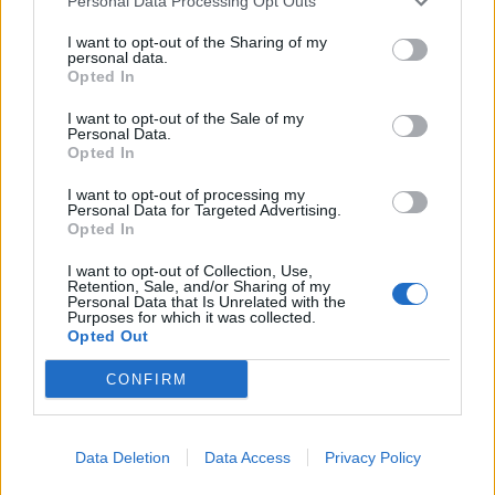
Personal Data Processing Opt Outs
I want to opt-out of the Sharing of my
personal data.
Opted In
I want to opt-out of the Sale of my
Kolonë 500-metërshe në
Rusia goditet nga një
Personal Data.
Dheun e Bardhë, pritja në
sulm i gjerë me dronë
Opted In
dalje kalon tre orë
ukrainas, përfshihet nga
flakët rafineria dhe
I want to opt-out of processing my
Personal Data for Targeted Advertising.
plagosen 5 persona
Opted In
I want to opt-out of Collection, Use,
Retention, Sale, and/or Sharing of my
Personal Data that Is Unrelated with the
Purposes for which it was collected.
Opted Out
Je mysafir, kthehu në
Adelina Ismaili rikthehet
CONFIRM
Shqipëri”/ Gazetari grek
me projekt të ri/ Zbulon
me origjinë shqiptare
bashkëpunimin surprizë
përballet me sulm racist
me Gimbo-n
Data Deletion
Data Access
Privacy Policy
pas paralajmërimit për