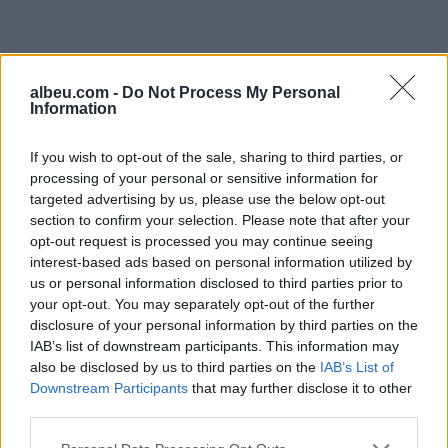
narkotikëve”. Njoftimi i
policisë: Tiranë Vijojnë
operacionet për kapjen
e…
albeu.com -
Do Not Process My Personal
Information
If you wish to opt-out of the sale, sharing to third parties, or
processing of your personal or sensitive information for
targeted advertising by us, please use the below opt-out
Shtuar
më
1.04.2023 12:02
section to confirm your selection. Please note that after your
opt-out request is processed you may continue seeing
Tags:
,
,
,
ermal zeneli
Kurbin
policia
interest-based ads based on personal information utilized by
xhemal karaj
us or personal information disclosed to third parties prior to
your opt-out. You may separately opt-out of the further
disclosure of your personal information by third parties on the
IAB’s list of downstream participants. This information may
also be disclosed by us to third parties on the
IAB’s List of
Downstream Participants
that may further disclose it to other
third parties.