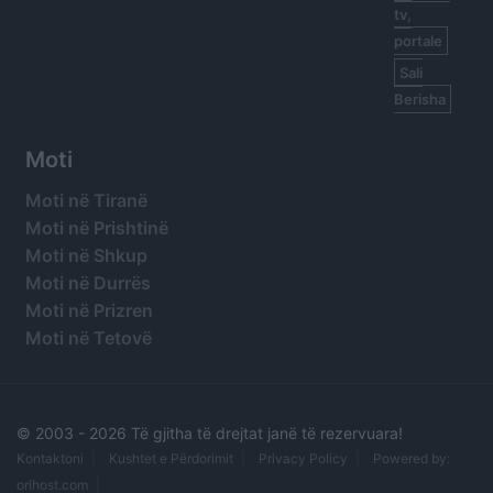
tv,
portale
Sali
Berisha
Moti
Moti në Tiranë
Moti në Prishtinë
Moti në Shkup
Moti në Durrës
Moti në Prizren
Moti në Tetovë
© 2003 -
2026 Të gjitha të drejtat janë të rezervuara!
Kontaktoni
Kushtet e Përdorimit
Privacy Policy
Powered by:
orihost.com