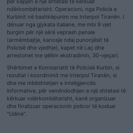
për kapjen e një shtetasi të kërkuar
ndërkombëtarisht. Operacioni, nga Policia e
Kurbinit në bashkëpunim me Interpol Tiranën. I
dënuar nga gjykata italiane, me mbi 9 vjet
burgim për një sërë veprash penale
(armëmbajtje, kanosje ndaj punonjësit të
Policisë dhe vjedhje), kapet në Laç dhe
arrestohet me qëllim ekstradimin, 30-vjeçari.
Shërbimet e Komisariatit të Policisë Kurbin, si
rezultat i koordinimit me Interpol Tiranën, si
dhe me mbështetjen e inteligjencës
informative, për vendndodhjen e një shtetasi të
kërkuar ndërkombëtarisht, kanë organizuar
dhe finalizuar operacionin policor të koduar
“Udine”.