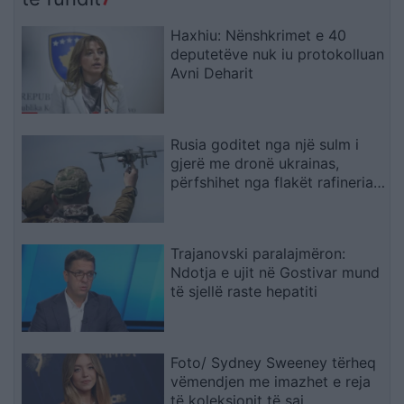
sigurinë
Haxhiu: Nënshkrimet e 40
deputetëve nuk iu protokolluan
Avni Deharit
Rusia goditet nga një sulm i
gjerë me dronë ukrainas,
përfshihet nga flakët rafineria
dhe plagosen 5 persona
Trajanovski paralajmëron:
Ndotja e ujit në Gostivar mund
të sjellë raste hepatiti
Foto/ Sydney Sweeney tërheq
vëmendjen me imazhet e reja
të koleksionit të saj