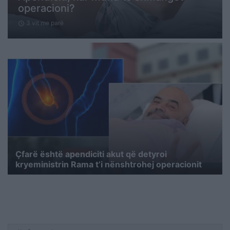
operacioni?
3 vit me parë
schedule
Çfarë është apendiciti akut që detyroi
kryeministrin Rama t’i nënshtrohej operacionit