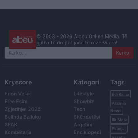
© 2003 -
2026 Albeu Online Media. Të
gjitha të drejtat janë të rezervuara!
Search
Kryesore
Kategori
Tags
Erion Veliaj
Lifestyle
Edi Rama
Free Esim
Showbiz
Albania
Zgjedhjet 2025
Tech
News
Belinda Balluku
Shëndetësi
Ilir Meta
SPAK
Argetim
Piranjat
Kombëtarja
Enciklopedi
gazeta,