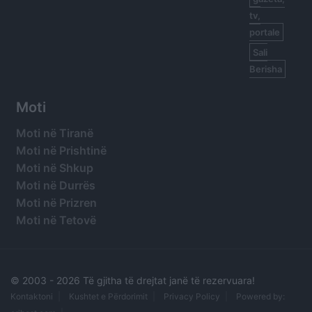
tv,
portale
Sali
Berisha
Moti
Moti në Tiranë
Moti në Prishtinë
Moti në Shkup
Moti në Durrës
Moti në Prizren
Moti në Tetovë
© 2003 -
2026 Të gjitha të drejtat janë të rezervuara!
Kontaktoni
Kushtet e Përdorimit
Privacy Policy
Powered by: