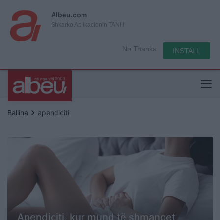
Albeu.com
Shkarko Aplikacionin TANI !
No Thanks
INSTALL
keyboard_arrow_right
Ballina
apendiciti
Apendiciti, kur mund të shmanget