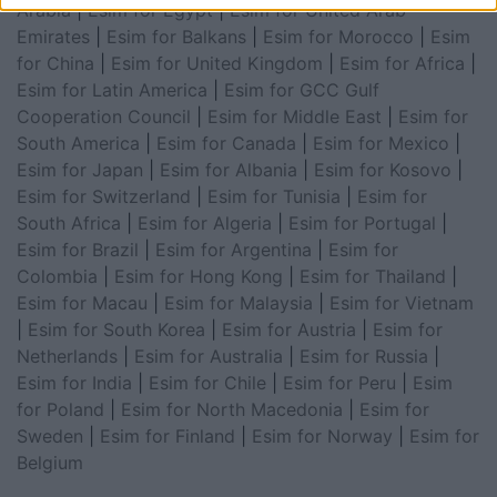
Arabia
|
Esim for Egypt
|
Esim for United Arab
Emirates
|
Esim for Balkans
|
Esim for Morocco
|
Esim
for China
|
Esim for United Kingdom
|
Esim for Africa
|
Esim for Latin America
|
Esim for GCC Gulf
Cooperation Council
|
Esim for Middle East
|
Esim for
South America
|
Esim for Canada
|
Esim for Mexico
|
Esim for Japan
|
Esim for Albania
|
Esim for Kosovo
|
Esim for Switzerland
|
Esim for Tunisia
|
Esim for
South Africa
|
Esim for Algeria
|
Esim for Portugal
|
Esim for Brazil
|
Esim for Argentina
|
Esim for
Colombia
|
Esim for Hong Kong
|
Esim for Thailand
|
Esim for Macau
|
Esim for Malaysia
|
Esim for Vietnam
|
Esim for South Korea
|
Esim for Austria
|
Esim for
Netherlands
|
Esim for Australia
|
Esim for Russia
|
Esim for India
|
Esim for Chile
|
Esim for Peru
|
Esim
for Poland
|
Esim for North Macedonia
|
Esim for
Sweden
|
Esim for Finland
|
Esim for Norway
|
Esim for
Belgium