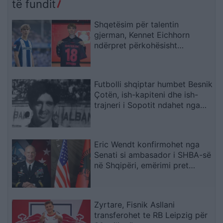
të fundit
Shqetësim për talentin
gjerman, Kennet Eichhorn
ndërpret përkohësisht
karrierën për arsye
shëndetësore
Futbolli shqiptar humbet Besnik
Çotën, ish-kapiteni dhe ish-
trajneri i Sopotit ndahet nga
jeta në moshën 56-vjeçare
Eric Wendt konfirmohet nga
Senati si ambasador i SHBA-së
në Shqipëri, emërimi pret
firmën e Trump
Zyrtare, Fisnik Asllani
transferohet te RB Leipzig për