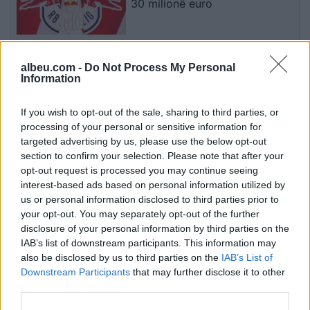
30 milionë euro
Futbolli librazhdas në zi,
albeu.com -
Do Not Process My Personal
ndahet nga jeta Besnik Çota,
Information
ish-kapiten dhe ish-trajner i
Sopotit
If you wish to opt-out of the sale, sharing to third parties, or
processing of your personal or sensitive information for
Aksident fatal në Durrës,
targeted advertising by us, please use the below opt-out
makina përplas për vdekje
section to confirm your selection. Please note that after your
këmbësorin; drejtuesi
opt-out request is processed you may continue seeing
shoqërohet në polici
interest-based ads based on personal information utilized by
us or personal information disclosed to third parties prior to
your opt-out. You may separately opt-out of the further
VIDEO/ Ndërhyrja “horror” e
disclosure of your personal information by third parties on the
Enea Mihajt në MLS, mbrojtësi
IAB’s list of downstream participants. This information may
ndëshkohet me të kuq dhe
also be disclosed by us to third parties on the
IAB’s List of
gjobë
Downstream Participants
that may further disclose it to other
third parties.