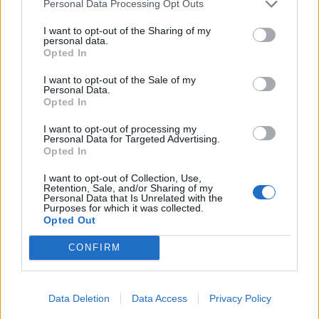
Personal Data Processing Opt Outs
I want to opt-out of the Sharing of my
personal data.
Opted In
I want to opt-out of the Sale of my
Personal Data.
Opted In
I want to opt-out of processing my
Personal Data for Targeted Advertising.
Opted In
I want to opt-out of Collection, Use,
Retention, Sale, and/or Sharing of my
Personal Data that Is Unrelated with the
Purposes for which it was collected.
Opted Out
CONFIRM
Esim for Global
|
Esim for Europe
|
Esim for Caribbean
|
Esim for USA
|
Esim for Italy
|
Esim for Spain
|
Esim
for Turkey
|
Esim for Germany
|
Esim for Greece
|
Esim
Data Deletion
Data Access
Privacy Policy
for Asia
|
Esim for World Cup 2026
|
Esim for Saudi