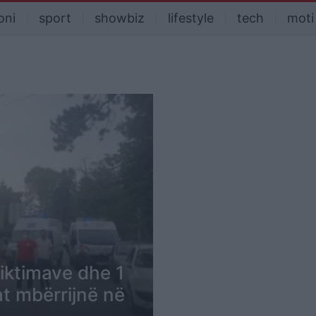
oni
sport
showbiz
lifestyle
tech
moti
iktimave dhe 1
t mbërrijnë në