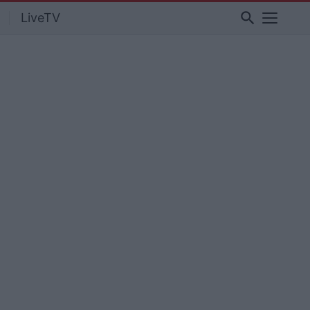
search
LiveTV