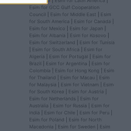
for Africa
|
Esim for Latin America
|
Esim for GCC Gulf Cooperation
Council
|
Esim for Middle East
|
Esim
for South America
|
Esim for Canada
|
Esim for Mexico
|
Esim for Japan
|
Esim for Albania
|
Esim for Kosovo
|
Esim for Switzerland
|
Esim for Tunisia
|
Esim for South Africa
|
Esim for
Algeria
|
Esim for Portugal
|
Esim for
Brazil
|
Esim for Argentina
|
Esim for
Colombia
|
Esim for Hong Kong
|
Esim
for Thailand
|
Esim for Macau
|
Esim
for Malaysia
|
Esim for Vietnam
|
Esim
for South Korea
|
Esim for Austria
|
Esim for Netherlands
|
Esim for
Australia
|
Esim for Russia
|
Esim for
India
|
Esim for Chile
|
Esim for Peru
|
Esim for Poland
|
Esim for North
Macedonia
|
Esim for Sweden
|
Esim