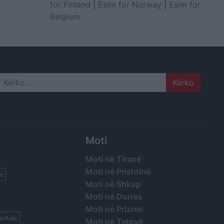
for Finland
|
Esim for Norway
|
Esim for
Belgium
Search
Moti
Moti në Tiranë
Moti në Prishtinë
s
Moti në Shkup
Moti në Durrës
Moti në Prizren
ortale
Moti në Tetovë