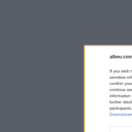
albeu.com
If you wish 
sensitive in
confirm you
continue se
information 
further disc
participants
Downstream 