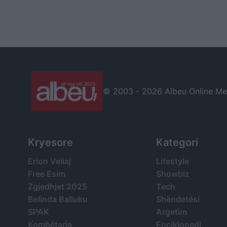
© 2003 -
2026 Albeu Online Medi
Kryesore
Kategori
Erion Veliaj
Lifestyle
Free Esim
Showbiz
Zgjedhjet 2025
Tech
Belinda Balluku
Shëndetësi
SPAK
Argetim
Kombëtarja
Enciklopedi