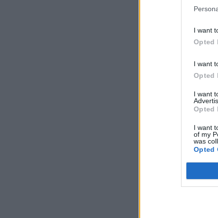
Persona
I want t
Opted 
I want t
Opted 
I want 
Advertis
Opted 
I want t
of my P
was col
Opted 