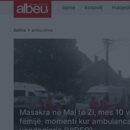
lajme
kosovë
maqed
keyboard_arrow_right
Ballina
ambu;anva
Masakra në Mal të Zi, mes 10 v
fëmijë, momenti kur ambulanca