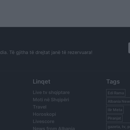
a. Të gjitha të drejtat janë të rezervuara!
Linqet
Tags
Live tv shqiptare
Edi Rama
Moti në Shqipëri
Albania New
Travel
Ilir Meta
Horoskopi
Piranjat
Livescore
gazeta, tv, p
News from Albania