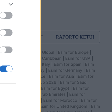
Esim for Global
|
Esim for Europe
|
Esim for Caribbean
|
Esim for USA
|
Esim for Italy
|
Esim for Spain
|
Esim
for Turkey
|
Esim for Germany
|
Esim
for Greece
|
Esim for Asia
|
Esim for
World Cup 2026
|
Esim for Saudi
Arabia
|
Esim for Egypt
|
Esim for
United Arab Emirates
|
Esim for
Balkans
|
Esim for Morocco
|
Esim for
China
|
Esim for United Kingdom
|
Esim