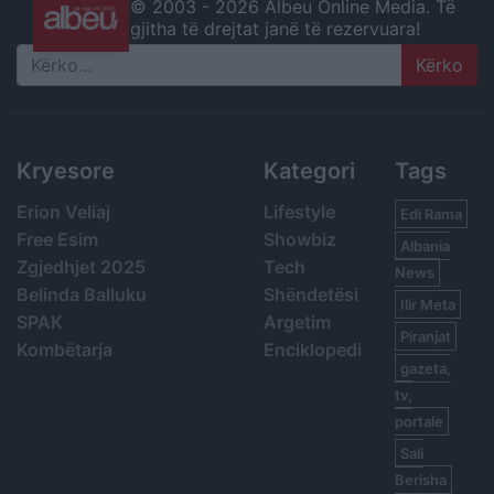
© 2003 -
2026 Albeu Online Media. Të
gjitha të drejtat janë të rezervuara!
Search
Kryesore
Kategori
Tags
Erion Veliaj
Lifestyle
Edi Rama
Free Esim
Showbiz
Albania
Zgjedhjet 2025
Tech
News
Belinda Balluku
Shëndetësi
Ilir Meta
SPAK
Argetim
Piranjat
Kombëtarja
Enciklopedi
gazeta,
tv,
portale
Sali
Berisha