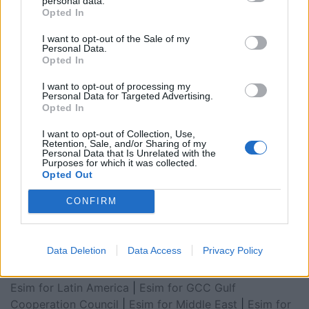
personal data.
Opted In
I want to opt-out of the Sale of my
Personal Data.
Opted In
I want to opt-out of processing my
Personal Data for Targeted Advertising.
Opted In
I want to opt-out of Collection, Use,
Retention, Sale, and/or Sharing of my
Personal Data that Is Unrelated with the
Purposes for which it was collected.
Esim for Global
|
Esim for Europe
|
Esim for Caribbean
Opted Out
|
Esim for USA
|
Esim for Italy
|
Esim for Spain
|
Esim
CONFIRM
for Turkey
|
Esim for Germany
|
Esim for Greece
|
Esim
for Asia
|
Esim for World Cup 2026
|
Esim for Saudi
Arabia
|
Esim for Egypt
|
Esim for United Arab
Data Deletion
Data Access
Privacy Policy
Emirates
|
Esim for Balkans
|
Esim for Morocco
|
Esim
for China
|
Esim for United Kingdom
|
Esim for Africa
|
Esim for Latin America
|
Esim for GCC Gulf
Cooperation Council
|
Esim for Middle East
|
Esim for