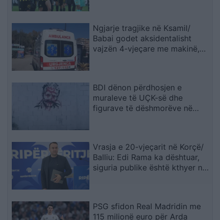
Ngjarje tragjike në Ksamil/
Babai godet aksidentalisht
vajzën 4-vjeçare me makinë,
fëmija humb jetën
BDI dënon përdhosjen e
muraleve të UÇK-së dhe
figurave të dëshmorëve në
Çair
Vrasja e 20-vjeçarit në Korçë/
Balliu: Edi Rama ka dështuar,
siguria publike është kthyer në
pasiguri kronike dhe thirrja
“Jepe dorëheqjen” merr tjetër
peshë
PSG sfidon Real Madridin me
115 milionë euro për Arda