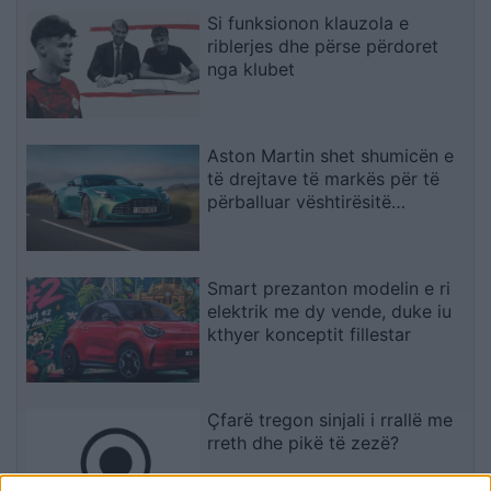
Si funksionon klauzola e
riblerjes dhe përse përdoret
nga klubet
Aston Martin shet shumicën e
të drejtave të markës për të
përballuar vështirësitë
financiare
Smart prezanton modelin e ri
elektrik me dy vende, duke iu
kthyer konceptit fillestar
Çfarë tregon sinjali i rrallë me
rreth dhe pikë të zezë?