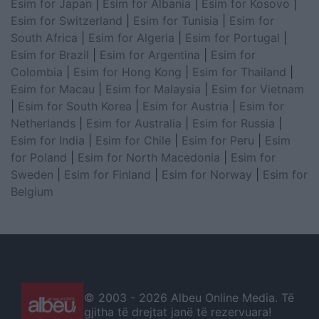
Esim for Japan
|
Esim for Albania
|
Esim for Kosovo
|
Esim for Switzerland
|
Esim for Tunisia
|
Esim for
South Africa
|
Esim for Algeria
|
Esim for Portugal
|
Esim for Brazil
|
Esim for Argentina
|
Esim for
Colombia
|
Esim for Hong Kong
|
Esim for Thailand
|
Esim for Macau
|
Esim for Malaysia
|
Esim for Vietnam
|
Esim for South Korea
|
Esim for Austria
|
Esim for
Netherlands
|
Esim for Australia
|
Esim for Russia
|
Esim for India
|
Esim for Chile
|
Esim for Peru
|
Esim
for Poland
|
Esim for North Macedonia
|
Esim for
Sweden
|
Esim for Finland
|
Esim for Norway
|
Esim for
Belgium
© 2003 -
2026 Albeu Online Media. Të
gjitha të drejtat janë të rezervuara!