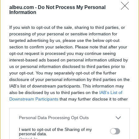
albeu.com -
Do Not Process My Personal
Information
AUV urdhëron tërheqjen e 12
produkteve të Qumështores
If you wish to opt-out of the sale, sharing to third parties, or
Vita
processing of your personal or sensitive information for
targeted advertising by us, please use the below opt-out
section to confirm your selection. Please note that after your
opt-out request is processed you may continue seeing
Je mysafir, kthehu në Shqipëri”/
interest-based ads based on personal information utilized by
Gazetari grek me origjinë
us or personal information disclosed to third parties prior to
shqiptare përballet me sulm
your opt-out. You may separately opt-out of the further
racist pas paralajmërimit për
disclosure of your personal information by third parties on the
rikthimin e ideologjisë së
IAB’s list of downstream participants. This information may
Agimit të Artë
also be disclosed by us to third parties on the
IAB’s List of
Downstream Participants
that may further disclose it to other
third parties.
Personal Data Processing Opt Outs
I want to opt-out of the Sharing of my
personal data.
Opted In