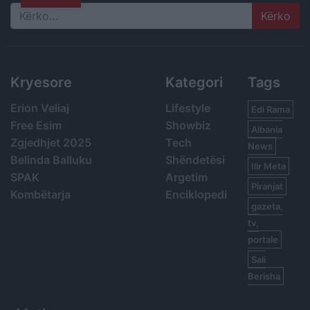
Search
Kryesore
Kategori
Tags
Erion Veliaj
Lifestyle
Edi Rama
Free Esim
Showbiz
Albania
Zgjedhjet 2025
Tech
News
Belinda Balluku
Shëndetësi
Ilir Meta
SPAK
Argetim
Piranjat
Kombëtarja
Enciklopedi
gazeta,
tv,
portale
Sali
Berisha