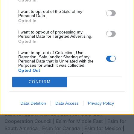
I want to opt-out of the Sale of my
Personal Data.
Opted In
I want to opt-out of processing my
Personal Data for Targeted Advertising.
Opted In
I want to opt-out of Collection, Use,
Retention, Sale, and/or Sharing of my
Personal Data that Is Unrelated with the
Esim for Global
|
Esim for Europe
|
Esim for Caribbean
Purposes for which it was collected.
Opted Out
|
Esim for USA
|
Esim for Italy
|
Esim for Spain
|
Esim
for Turkey
|
Esim for Germany
|
Esim for Greece
|
Esim
CONFIRM
for Asia
|
Esim for World Cup 2026
|
Esim for Saudi
Arabia
|
Esim for Egypt
|
Esim for United Arab
Emirates
|
Esim for Balkans
|
Esim for Morocco
|
Esim
Data Deletion
Data Access
Privacy Policy
for China
|
Esim for United Kingdom
|
Esim for Africa
|
Esim for Latin America
|
Esim for GCC Gulf
Cooperation Council
|
Esim for Middle East
|
Esim for
South America
|
Esim for Canada
|
Esim for Mexico
|