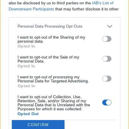
also be disclosed by us to third parties on the
IAB’s List of
Downstream Participants
that may further disclose it to other
third parties.
Tajlanda përballet me një
Politico: Sfida e Vannacci-
Personal Data Processing Opt Outs
tjetër sulm me armë, ish-
t dhe 7% që mund të
deputeti plagos zyrtarin e
vendosë zgjedhjet, arsyet
I want to opt-out of the Sharing of my
lartë vetëm tre ditë pas
pse Meloni ashpërson
personal data.
masakrës me 7 viktima
qëndrimin për
Opted In
emigracionin
I want to opt-out of the Sale of my
Personal Data.
Opted In
I want to opt-out of processing my
Personal Data for Targeted Advertising.
Opted In
Vritet 20-vjeçarja në
Tajfuni Dolphin godet
konviktin pranë
Kinën lindore, mbi 1 milion
I want to opt-out of Collection, Use,
Universitetit të Arizonës, i
banorë evakuohen dhe
Retention, Sale, and/or Sharing of my
Personal Data that Is Unrelated with the
dyshuari kapet në Berlin
Shangai përmbytet
Purposes for which it was collected.
teksa përpiqej të largohej
Opted Out
drejt Indisë
CONFIRM