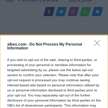
4 te miturit e braktisur
policia greke
albeu.com -
Do Not Process My Personal
Information
If you wish to opt-out of the sale, sharing to third parties, or
processing of your personal or sensitive information for
Eklipsi i plotë i Diellit
Zbulimi befasues në
targeted advertising by us, please use the below opt-out
section to confirm your selection. Please note that after your
rikthehet pas 27 vjetësh
Australi: Valixhja që ndezi
opt-out request is processed you may continue seeing
në Evropë, spektakli
alarmin e policisë fshihte
interest-based ads based on personal information utilized by
qiellor më 12 gusht
një sekret krejt tjetër
us or personal information disclosed to third parties prior to
your opt-out. You may separately opt-out of the further
disclosure of your personal information by third parties on the
IAB’s list of downstream participants. This information may