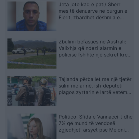
Jeta jote kaq e pati/ Sherri
mes të dënuarve në burgun e
Fierit, zbardhet dëshmia e
Denis Bajrit: Urdhrin për të më
sulmuar e dha Ibrahim Lici…
Zbulimi befasues në Australi:
Valixhja që ndezi alarmin e
policisë fshihte një sekret krejt
tjetër
Tajlanda përballet me një tjetër
sulm me armë, ish-deputeti
plagos zyrtarin e lartë vetëm
tre ditë pas masakrës me 7
viktima
Politico: Sfida e Vannacci-t dhe
7% që mund të vendosë
zgjedhjet, arsyet pse Meloni
ashpërson qëndrimin për