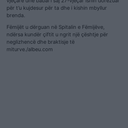
vjeçare dhe babai i saj 27-vjeçar ishin dorëzuar
për t’u kujdesur për ta dhe i kishin mbyllur
brenda.
Fëmijët u dërguan në Spitalin e Fëmijëve,
ndërsa kundër çiftit u ngrit një çështje për
neglizhencë dhe braktisje të
miturve./albeu.com