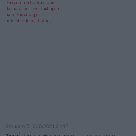
të qarat në bodrum dhe
lajmëroi policinë, foshnja e
sapolindur u gjet e
mbështjellë me batanije
Shtuar
më
12.10.2021 21:47
Tags:
,