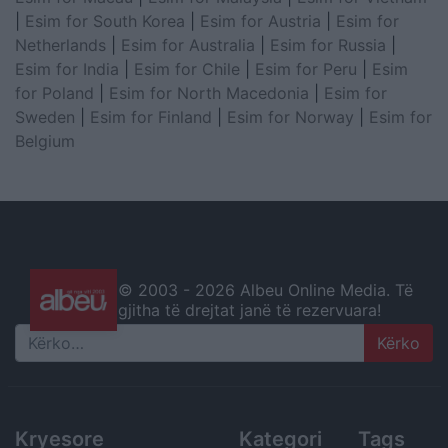
|
Esim for South Korea
|
Esim for Austria
|
Esim for
Netherlands
|
Esim for Australia
|
Esim for Russia
|
Esim for India
|
Esim for Chile
|
Esim for Peru
|
Esim
for Poland
|
Esim for North Macedonia
|
Esim for
Sweden
|
Esim for Finland
|
Esim for Norway
|
Esim for
Belgium
© 2003 -
2026 Albeu Online Media. Të
gjitha të drejtat janë të rezervuara!
Search
Kryesore
Kategori
Tags