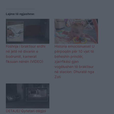
Lajme të ngjashme:
Foshnja i braktisur erdhi
Historia emocionuese! U
në jetë në divanin e
përpoqën për 10 vjet të
bodrumit, kamerat
beheshin prindër,
fiksuan nënën (VIDEO)
zjarrfikësi gjen
vogëlushen të braktisur
në stacion: Dhuratë nga
Zoti
DETAJE/ Qytetari dëgjoi