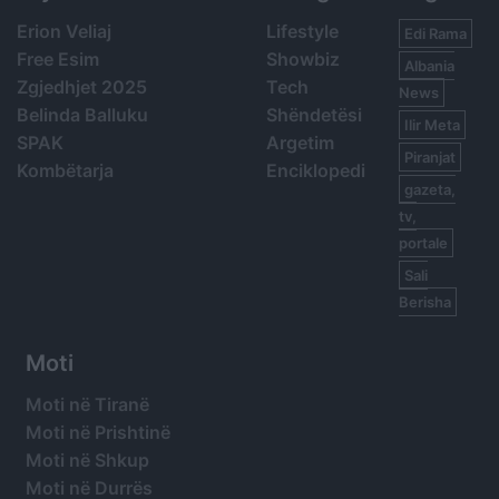
Erion Veliaj
Lifestyle
Edi Rama
Free Esim
Showbiz
Albania
Zgjedhjet 2025
Tech
News
Belinda Balluku
Shëndetësi
Ilir Meta
SPAK
Argetim
Piranjat
Kombëtarja
Enciklopedi
gazeta,
tv,
portale
Sali
Berisha
Moti
Moti në Tiranë
Moti në Prishtinë
Moti në Shkup
Moti në Durrës