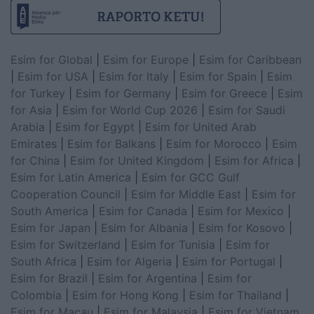
Esim for Global
|
Esim for Europe
|
Esim for Caribbean
|
Esim for USA
|
Esim for Italy
|
Esim for Spain
|
Esim
for Turkey
|
Esim for Germany
|
Esim for Greece
|
Esim
for Asia
|
Esim for World Cup 2026
|
Esim for Saudi
Arabia
|
Esim for Egypt
|
Esim for United Arab
Emirates
|
Esim for Balkans
|
Esim for Morocco
|
Esim
for China
|
Esim for United Kingdom
|
Esim for Africa
|
Esim for Latin America
|
Esim for GCC Gulf
Cooperation Council
|
Esim for Middle East
|
Esim for
South America
|
Esim for Canada
|
Esim for Mexico
|
Esim for Japan
|
Esim for Albania
|
Esim for Kosovo
|
Esim for Switzerland
|
Esim for Tunisia
|
Esim for
South Africa
|
Esim for Algeria
|
Esim for Portugal
|
Esim for Brazil
|
Esim for Argentina
|
Esim for
Colombia
|
Esim for Hong Kong
|
Esim for Thailand
|
Esim for Macau
|
Esim for Malaysia
|
Esim for Vietnam