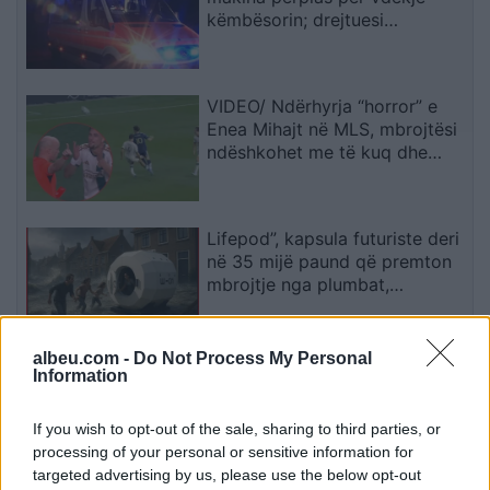
këmbësorin; drejtuesi
shoqërohet në polici
VIDEO/ Ndërhyrja “horror” e
Enea Mihajt në MLS, mbrojtësi
ndëshkohet me të kuq dhe
gjobë
Lifepod”, kapsula futuriste deri
në 35 mijë paund që premton
mbrojtje nga plumbat,
bombardimet dhe fatkeqësitë
albeu.com -
Do Not Process My Personal
UBTech nxjerr në treg robotët
Information
humanoidë ultra-realistë për
shoqërim afatgjatë
If you wish to opt-out of the sale, sharing to third parties, or
processing of your personal or sensitive information for
targeted advertising by us, please use the below opt-out