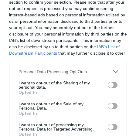
section to confirm your selection. Please note that after your
opt-out request is processed you may continue seeing
interest-based ads based on personal information utilized by
us or personal information disclosed to third parties prior to
your opt-out. You may separately opt-out of the further
disclosure of your personal information by third parties on the
IAB’s list of downstream participants. This information may
also be disclosed by us to third parties on the
IAB’s List of
Downstream Participants
that may further disclose it to other
third parties.
Personal Data Processing Opt Outs
I want to opt-out of the Sharing of my
personal data.
Opted In
I want to opt-out of the Sale of my
Personal Data.
Esim for Global
|
Esim for Europe
|
Esim for Caribbean
Opted In
|
Esim for USA
|
Esim for Italy
|
Esim for Spain
|
Esim
I want to opt-out of processing my
for Turkey
|
Esim for Germany
|
Esim for Greece
|
Esim
Personal Data for Targeted Advertising.
Opted In
for Asia
|
Esim for World Cup 2026
|
Esim for Saudi