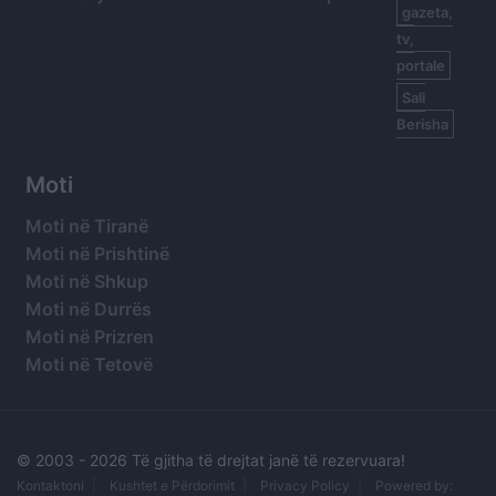
gazeta,
tv,
portale
Sali
Berisha
Moti
Moti në Tiranë
Moti në Prishtinë
Moti në Shkup
Moti në Durrës
Moti në Prizren
Moti në Tetovë
© 2003 -
2026 Të gjitha të drejtat janë të rezervuara!
Kontaktoni
Kushtet e Përdorimit
Privacy Policy
Powered by: