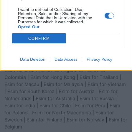
Arabia
|
Esim for Egypt
|
Esim for United Arab
I want to opt-out of Collection, Use,
Emirates
|
Esim for Balkans
|
Esim for Morocco
|
Esim
Retention, Sale, and/or Sharing of my
Personal Data that Is Unrelated with the
for China
|
Esim for United Kingdom
|
Esim for Africa
|
Purposes for which it was collected.
Opted Out
Esim for Latin America
|
Esim for GCC Gulf
Cooperation Council
|
Esim for Middle East
|
Esim for
CONFIRM
South America
|
Esim for Canada
|
Esim for Mexico
|
Esim for Japan
|
Esim for Albania
|
Esim for Kosovo
|
Esim for Switzerland
|
Esim for Tunisia
|
Esim for
Data Deletion
Data Access
Privacy Policy
South Africa
|
Esim for Algeria
|
Esim for Portugal
|
Esim for Brazil
|
Esim for Argentina
|
Esim for
Colombia
|
Esim for Hong Kong
|
Esim for Thailand
|
Esim for Macau
|
Esim for Malaysia
|
Esim for Vietnam
|
Esim for South Korea
|
Esim for Austria
|
Esim for
Netherlands
|
Esim for Australia
|
Esim for Russia
|
Esim for India
|
Esim for Chile
|
Esim for Peru
|
Esim
for Poland
|
Esim for North Macedonia
|
Esim for
Sweden
|
Esim for Finland
|
Esim for Norway
|
Esim for
Belgium