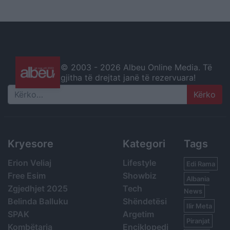
© 2003 -
2026 Albeu Online Media. Të
gjitha të drejtat janë të rezervuara!
Search
Kryesore
Kategori
Tags
Erion Veliaj
Lifestyle
Edi Rama
Free Esim
Showbiz
Albania
Zgjedhjet 2025
Tech
News
Belinda Balluku
Shëndetësi
Ilir Meta
SPAK
Argetim
Piranjat
Kombëtarja
Enciklopedi