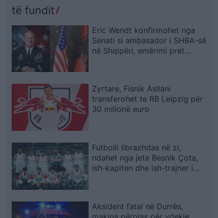
të fundit
Eric Wendt konfirmohet nga
Senati si ambasador i SHBA-së
në Shqipëri, emërimi pret
firmën e Trump
Zyrtare, Fisnik Asllani
transferohet te RB Leipzig për
30 milionë euro
Futbolli librazhdas në zi,
ndahet nga jeta Besnik Çota,
ish-kapiten dhe ish-trajner i
Sopotit
Aksident fatal në Durrës,
makina përplas për vdekje