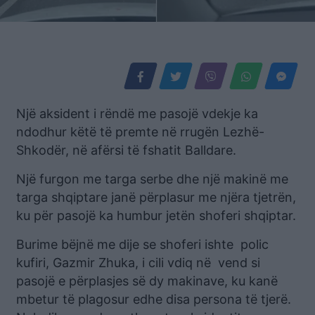
Një aksident i rëndë me pasojë vdekje ka
ndodhur këtë të premte në rrugën Lezhë-
Shkodër, në afërsi të fshatit Balldare.
Një furgon me targa serbe dhe një makinë me
targa shqiptare janë përplasur me njëra tjetrën,
ku për pasojë ka humbur jetën shoferi shqiptar.
Burime bëjnë me dije se shoferi ishte polic
kufiri, Gazmir Zhuka, i cili vdiq në vend si
pasojë e përplasjes së dy makinave, ku kanë
mbetur të plagosur edhe disa persona të tjerë.