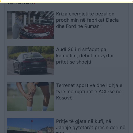
të fundit
Kriza energjetike pezullon
prodhimin në fabrikat Dacia
dhe Ford në Rumani
Audi S6 i ri shfaqet pa
kamuflim, debutimi zyrtar
pritet së shpejti
Terrenet sportive dhe lidhja e
tyre me rupturat e ACL-së në
Kosovë
Pritje të gjata në kufi, në
Jarinjë qytetarët presin deri në