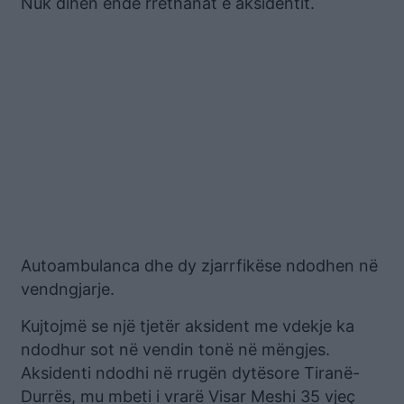
Nuk dihen ende rrethanat e aksidentit.
Autoambulanca dhe dy zjarrfikëse ndodhen në
vendngjarje.
Kujtojmë se një tjetër aksident me vdekje ka
ndodhur sot në vendin tonë në mëngjes.
Aksidenti ndodhi në rrugën dytësore Tiranë-
Durrës, mu mbeti i vrarë Visar Meshi 35 vjeç