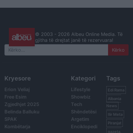
© 2003 -
2026 Albeu Online Media. Të
gjitha të drejtat janë të rezervuara!
Search
Kryesore
Kategori
Tags
Erion Veliaj
Lifestyle
Edi Rama
Free Esim
Showbiz
Albania
Zgjedhjet 2025
Tech
News
Belinda Balluku
Shëndetësi
Ilir Meta
SPAK
Argetim
Piranjat
Kombëtarja
Enciklopedi
gazeta,