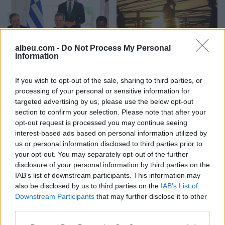
albeu.com -
Do Not Process My Personal
Information
Franca bëhet pjesë e
DW: Një “El Nino” i
projektit miliardësh Greqi-
fuqishëm mund të godasë
Qipro, marrëveshja
planetin deri në fund të
If you wish to opt-out of the sale, sharing to third parties, or
riformëson hartën
vitit, do sjellë tronditje
processing of your personal or sensitive information for
targeted advertising by us, please use the below opt-out
energjetike të Mesdheut
ekonomike botërore, mot
section to confirm your selection. Please note that after your
ekstrem dhe rritje të
opt-out request is processed you may continue seeing
çmimeve të ushqimeve
interest-based ads based on personal information utilized by
us or personal information disclosed to third parties prior to
your opt-out. You may separately opt-out of the further
disclosure of your personal information by third parties on the
Sulmohet në Odesa anija
Trump kundër
IAB’s list of downstream participants. This information may
e ngarkuar me grurë,
raportimeve për
also be disclosed by us to third parties on the
IAB’s List of
humb jetën një pjesëtar i
pakësimin e raketave
Downstream Participants
that may further disclose it to other
ekuipazhit
amerikane: Kemi më
third parties.
shumë municione se çdo