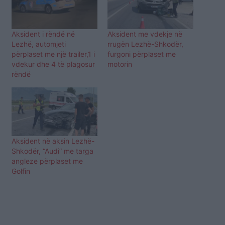
Aksident i rëndë në
Aksident me vdekje në
Lezhë, automjeti
rrugën Lezhë-Shkodër,
përplaset me një trailer,1 i
furgoni përplaset me
vdekur dhe 4 të plagosur
motorin
rëndë
Aksident në aksin Lezhë-
Shkodër, “Audi” me targa
angleze përplaset me
Golfin