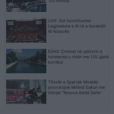
120 minuta
LIVE: Sot konstituohet
Legjislatura e XI-të e Kuvendit
të Kosovës
ESHS: Çmimet në sektorin e
hotelerisë u rritën me 1.1% gjatë
korrikut
Tifozët e Spartak Moskës
provokojnë Mirlind Dakun me
thirrjet “Kosova është Serbi