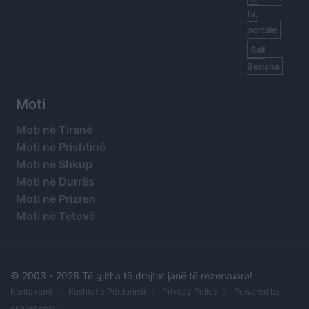
tv,
portale
Sali
Berisha
Moti
Moti në Tiranë
Moti në Prishtinë
Moti në Shkup
Moti në Durrës
Moti në Prizren
Moti në Tetovë
© 2003 -
2026 Të gjitha të drejtat janë të rezervuara!
Kontaktoni
Kushtet e Përdorimit
Privacy Policy
Powered by:
orihost.com