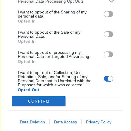
Personal Data Processing Opt Outs
vend tjetër
I want to opt-out of the Sharing of my
personal data.
Opted In
I want to opt-out of the Sale of my
Personal Data.
Projekti “Smart City”/
Akuza të rënda në
Opted In
BIRN: Mbi 118 milionë euro
kolegjin ushtarak britanik:
për vendosjen kamerave
Katër gra denoncojnë
I want to opt-out of processing my
inteligjente, por kush e
përdhunime dhe sulme
Personal Data for Targeted Advertising.
Opted In
garanton sigurinë?!
seksuale
Prindër dhe ekspertë të
I want to opt-out of Collection, Use,
alarmuar për rrezikun e
Retention, Sale, and/or Sharing of my
Personal Data that Is Unrelated with the
mundshëm kibernetik
Purposes for which it was collected.
Opted Out
CONFIRM
Vrau 2 vëllezër shqiptarë
El Niño” kërcënon
në Patos e një vajzë në
ekonominë globale: mot
Belgjikë, ekstradohet nga
ekstrem, ushqime më të
Data Deletion
Data Access
Privacy Policy
SHBA, Sokol Hoxha
shtrenjta dhe pasoja që
mund të zgjasin me vite