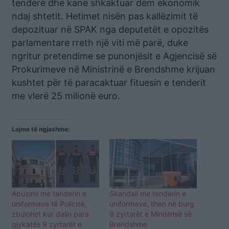
tenderë dhe kanë shkaktuar dëm ekonomik
ndaj shtetit. Hetimet nisën pas kallëzimit të
depozituar në SPAK nga deputetët e opozitës
parlamentare rreth një viti më parë, duke
ngritur pretendime se punonjësit e Agjencisë së
Prokurimeve në Ministrinë e Brendshme krijuan
kushtet për të paracaktuar fituesin e tenderit
me vlerë 25 milionë euro.
Lajme të ngjashme:
Abuzimi me tenderin e
Skandali me tenderin e
uniformave të Policisë,
uniformave, lihen në burg
zbulohet kur dalin para
9 zyrtarët e Ministrisë së
gjykatës 9 zyrtarët e
Brendshme