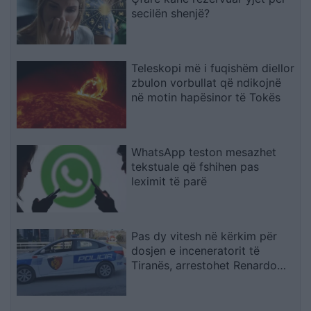
secilën shenjë?
Teleskopi më i fuqishëm diellor
zbulon vorbullat që ndikojnë
në motin hapësinor të Tokës
WhatsApp teston mesazhet
tekstuale që fshihen pas
leximit të parë
Pas dy vitesh në kërkim për
dosjen e inceneratorit të
Tiranës, arrestohet Renardo
Nallbani në Palasë