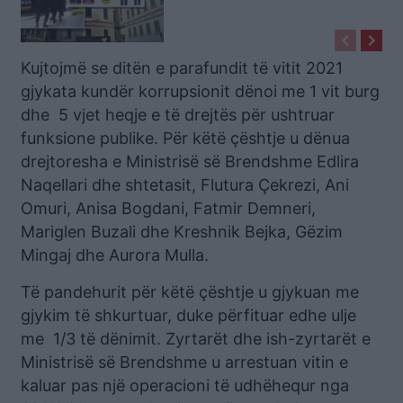
çoi në pranga 9 zyrtarë të
keyboard_arrow_left
keyboard_arrow_right
Ministrisë së Brendshme
Kujtojmë se ditën e parafundit të vitit 2021
gjykata kundër korrupsionit dënoi me 1 vit burg
dhe 5 vjet heqje e të drejtës për ushtruar
funksione publike. Për këtë çështje u dënua
drejtoresha e Ministrisë së Brendshme Edlira
Naqellari dhe shtetasit, Flutura Çekrezi, Ani
Omuri, Anisa Bogdani, Fatmir Demneri,
Mariglen Buzali dhe Kreshnik Bejka, Gëzim
Mingaj dhe Aurora Mulla.
Të pandehurit për këtë çështje u gjykuan me
gjykim të shkurtuar, duke përfituar edhe ulje
me 1/3 të dënimit. Zyrtarët dhe ish-zyrtarët e
Ministrisë së Brendshme u arrestuan vitin e
kaluar pas një operacioni të udhëhequr nga