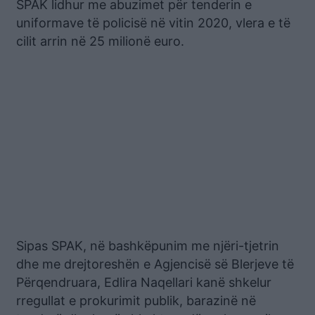
SPAK lidhur me abuzimet për tenderin e
uniformave të policisë në vitin 2020, vlera e të
cilit arrin në 25 milionë euro.
Sipas SPAK, në bashkëpunim me njëri-tjetrin
dhe me drejtoreshën e Agjencisë së Blerjeve të
Përqendruara, Edlira Naqellari kanë shkelur
rregullat e prokurimit publik, barazinë në