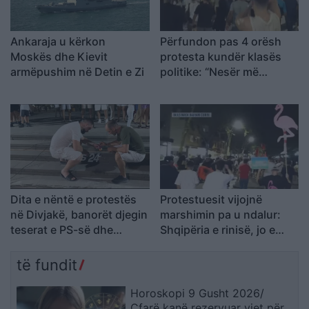
Ankaraja u kërkon
Përfundon pas 4 orësh
Moskës dhe Kievit
protesta kundër klasës
armëpushim në Detin e Zi
politike: “Nesër më
shumë!”
Dita e nëntë e protestës
Protestuesit vijojnë
në Divjakë, banorët djegin
marshimin pa u ndalur:
teserat e PS-së dhe
Shqipëria e rinisë, jo e
kundërshtojnë bashkimin
partisë!
me Lushnjën
të fundit
Horoskopi 9 Gusht 2026/
Çfarë kanë rezervuar yjet për