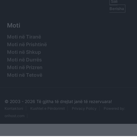
Sali
Berisha
Moti
Moti në Tiranë
Moti në Prishtinë
Moti në Shkup
Moti në Durrës
Moti në Prizren
Moti në Tetovë
© 2003 -
2026 Të gjitha të drejtat janë të rezervuara!
Kontaktoni
Kushtet e Përdorimit
Privacy Policy
Powered by:
orihost.com