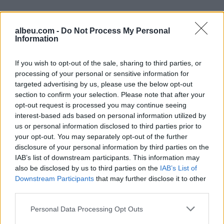
albeu.com -
Do Not Process My Personal
Information
Shtuar
më
12.04.2022 10:38
If you wish to opt-out of the sale, sharing to third parties, or
processing of your personal or sensitive information for
Tags:
abuzimi me tenderin e uniformave te
targeted advertising by us, please use the below opt-out
,
,
policise
apeli
zyrtaret e ministrise se
section to confirm your selection. Please note that after your
brendshme
opt-out request is processed you may continue seeing
interest-based ads based on personal information utilized by
us or personal information disclosed to third parties prior to
your opt-out. You may separately opt-out of the further
disclosure of your personal information by third parties on the
IAB’s list of downstream participants. This information may
also be disclosed by us to third parties on the
IAB’s List of
Downstream Participants
that may further disclose it to other
third parties.
Personal Data Processing Opt Outs