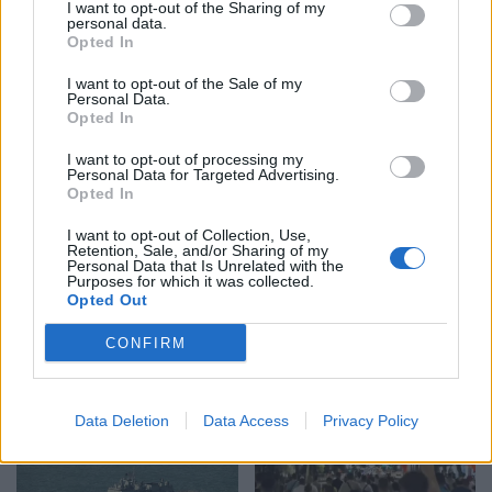
I want to opt-out of the Sharing of my
personal data.
Opted In
Pas dy vitesh në kërkim
Arrestohet 73-vjeçari në
për dosjen e inceneratorit
Krujë, ndezi zjarr për të
I want to opt-out of the Sale of my
Personal Data.
të Tiranës, arrestohet
djegur barin dhe flakët u
Opted In
Renardo Nallbani në
përhapën drejt malit
Palasë
I want to opt-out of processing my
Personal Data for Targeted Advertising.
Opted In
I want to opt-out of Collection, Use,
Retention, Sale, and/or Sharing of my
Personal Data that Is Unrelated with the
Purposes for which it was collected.
Opted Out
Zjarri në Krujë përhapet
Arrestohet pranë banesës
më tej, evakuohen
i dyshuari për vrasjen e
CONFIRM
banorët e Barabit–Lluban,
20-vjeçarit në Korçë
raportohen shpërthime
armatimesh
Data Deletion
Data Access
Privacy Policy