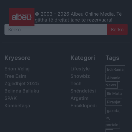
© 2003 -
2026 Albeu Online Media. Të
gjitha të drejtat janë të rezervuara!
Search
Kryesore
Kategori
Tags
Erion Veliaj
Lifestyle
Edi Rama
Free Esim
Showbiz
Albania
Zgjedhjet 2025
Tech
News
Belinda Balluku
Shëndetësi
Ilir Meta
SPAK
Argetim
Piranjat
Kombëtarja
Enciklopedi
gazeta,
tv,
portale