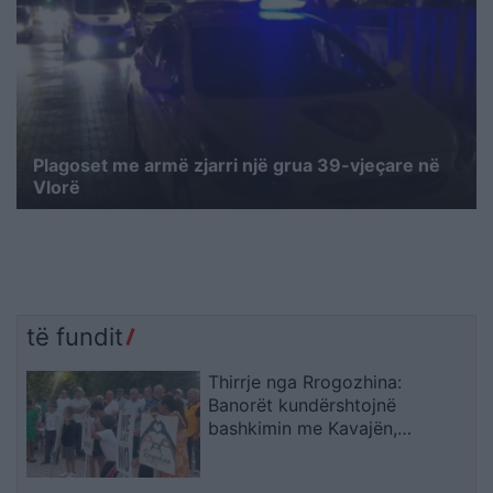
Plagoset me armë zjarri një grua 39-vjeçare në
Vlorë
të fundit
Thirrje nga Rrogozhina:
Banorët kundërshtojnë
bashkimin me Kavajën,
kërkojnë ruajtjen e bashkisë së
tyre