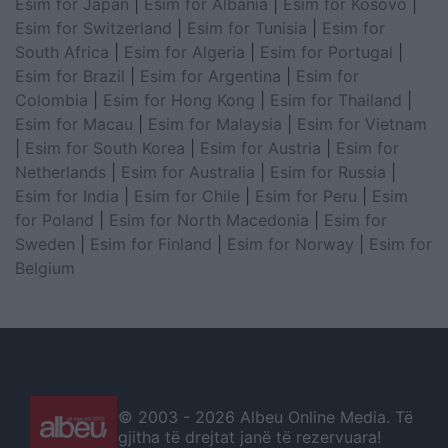
Esim for Japan
|
Esim for Albania
|
Esim for Kosovo
|
Esim for Switzerland
|
Esim for Tunisia
|
Esim for
South Africa
|
Esim for Algeria
|
Esim for Portugal
|
Esim for Brazil
|
Esim for Argentina
|
Esim for
Colombia
|
Esim for Hong Kong
|
Esim for Thailand
|
Esim for Macau
|
Esim for Malaysia
|
Esim for Vietnam
|
Esim for South Korea
|
Esim for Austria
|
Esim for
Netherlands
|
Esim for Australia
|
Esim for Russia
|
Esim for India
|
Esim for Chile
|
Esim for Peru
|
Esim
for Poland
|
Esim for North Macedonia
|
Esim for
Sweden
|
Esim for Finland
|
Esim for Norway
|
Esim for
Belgium
© 2003 -
2026 Albeu Online Media. Të
gjitha të drejtat janë të rezervuara!