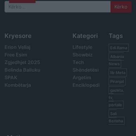
Search
Kryesore
Kategori
Tags
Erion Veliaj
Lifestyle
Edi Rama
Free Esim
Showbiz
Albania
Zgjedhjet 2025
Tech
News
Belinda Balluku
Shëndetësi
Ilir Meta
SPAK
Argetim
Piranjat
Kombëtarja
Enciklopedi
gazeta,
tv,
portale
Sali
Berisha