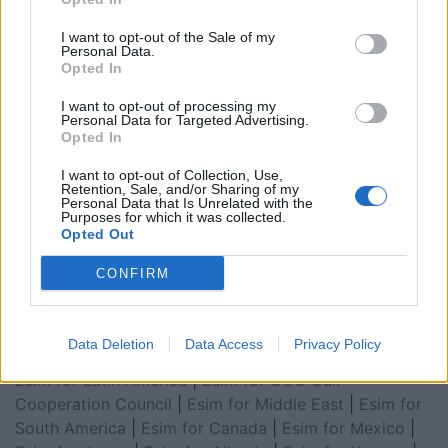
I want to opt-out of the Sale of my
Personal Data.
Opted In
I want to opt-out of processing my
Personal Data for Targeted Advertising.
Opted In
I want to opt-out of Collection, Use,
Retention, Sale, and/or Sharing of my
Personal Data that Is Unrelated with the
Esim for Global
|
Esim for Europe
|
Esim for Caribbean
Purposes for which it was collected.
Opted Out
|
Esim for USA
|
Esim for Italy
|
Esim for Spain
|
Esim
for Turkey
|
Esim for Germany
|
Esim for Greece
|
Esim
CONFIRM
for Asia
|
Esim for World Cup 2026
|
Esim for Saudi
Arabia
|
Esim for Egypt
|
Esim for United Arab
Emirates
|
Esim for Balkans
|
Esim for Morocco
|
Esim
Data Deletion
Data Access
Privacy Policy
for China
|
Esim for United Kingdom
|
Esim for Africa
|
Esim for Latin America
|
Esim for GCC Gulf
Cooperation Council
|
Esim for Middle East
|
Esim for
South America
|
Esim for Canada
|
Esim for Mexico
|