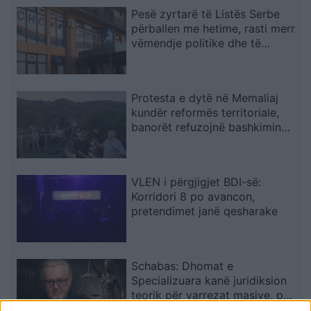
Pesë zyrtarë të Listës Serbe
përballen me hetime, rasti merr
vëmendje politike dhe të
sigurisë
Protesta e dytë në Memaliaj
kundër reformës territoriale,
banorët refuzojnë bashkimin
me Tepelenën
VLEN i përgjigjet BDI-së:
Korridori 8 po avancon,
pretendimet janë qesharake
Schabas: Dhomat e
Specializuara kanë juridiksion
teorik për varrezat masive, por
drejtësia duhet të vijë nga