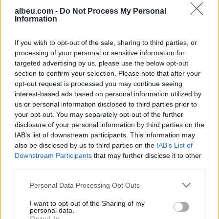
gjykatat e Kosovës
albeu.com -
Do Not Process My Personal
Information
Kërkohet seancë e
jashtëzakonshme urgjente për
If you wish to opt-out of the sale, sharing to third parties, or
të përmbushur afatin e
processing of your personal or sensitive information for
konstituimit të Kuvendit
targeted advertising by us, please use the below opt-out
section to confirm your selection. Please note that after your
opt-out request is processed you may continue seeing
Murati vë në dyshim qëndrimin
interest-based ads based on personal information utilized by
e opozitës për afatet
us or personal information disclosed to third parties prior to
kushtetuese: Pse heshtën
your opt-out. You may separately opt-out of the further
atëherë e flasin tani?
disclosure of your personal information by third parties on the
IAB’s list of downstream participants. This information may
also be disclosed by us to third parties on the
IAB’s List of
Downstream Participants
that may further disclose it to other
third parties.
Personal Data Processing Opt Outs
I want to opt-out of the Sharing of my
personal data.
Opted In