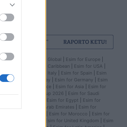
Esim for Global
|
Esim for Europe
|
Esim for Caribbean
|
Esim for USA
|
Esim for Italy
|
Esim for Spain
|
Esim
for Turkey
|
Esim for Germany
|
Esim
for Greece
|
Esim for Asia
|
Esim for
World Cup 2026
|
Esim for Saudi
Arabia
|
Esim for Egypt
|
Esim for
United Arab Emirates
|
Esim for
Balkans
|
Esim for Morocco
|
Esim for
China
|
Esim for United Kingdom
|
Esim