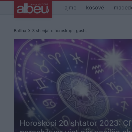
lajme
kosovë
maqed
keyboard_arrow_right
Ballina
3 shenjat e horoskopit gusht
Horoskopi 20 shtator 2023: Çf