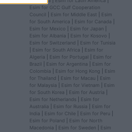
for Africa
|
Esim for Latin America
|
Esim for GCC Gulf Cooperation
Council
|
Esim for Middle East
|
Esim
for South America
|
Esim for Canada
|
Esim for Mexico
|
Esim for Japan
|
Esim for Albania
|
Esim for Kosovo
|
Esim for Switzerland
|
Esim for Tunisia
|
Esim for South Africa
|
Esim for
Algeria
|
Esim for Portugal
|
Esim for
Brazil
|
Esim for Argentina
|
Esim for
Colombia
|
Esim for Hong Kong
|
Esim
for Thailand
|
Esim for Macau
|
Esim
for Malaysia
|
Esim for Vietnam
|
Esim
for South Korea
|
Esim for Austria
|
Esim for Netherlands
|
Esim for
Australia
|
Esim for Russia
|
Esim for
India
|
Esim for Chile
|
Esim for Peru
|
Esim for Poland
|
Esim for North
Macedonia
|
Esim for Sweden
|
Esim