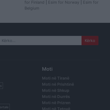
for Finland
|
Esim for Norway
|
Esim for
Belgium
Search
Moti
Moti në Tiranë
Moti në Prishtinë
s
Moti në Shkup
Moti në Durrës
Moti në Prizren
ortale
Moti në Tetovë