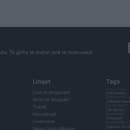
a. Të gjitha të drejtat janë të rezervuara!
Linqet
Tags
Live tv shqiptare
Edi Rama
Moti në Shqipëri
Albania New
Travel
Ilir Meta
Horoskopi
Piranjat
Livescore
gazeta, tv, p
News from Albania