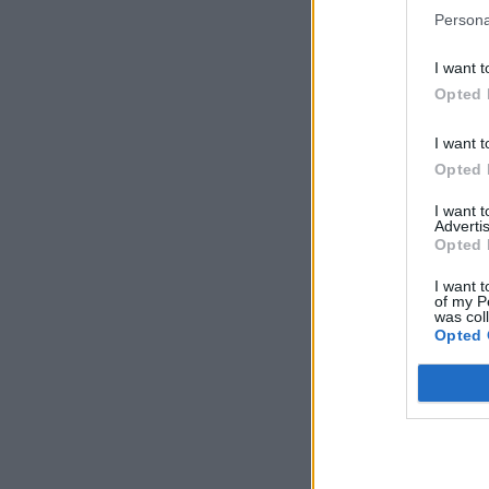
Persona
I want t
Opted 
I want t
Opted 
I want 
Advertis
Opted 
I want t
of my P
was col
Opted 