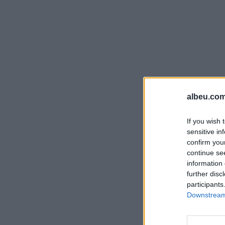
albeu.com
If you wish 
sensitive in
confirm you
continue se
information 
further disc
participants
Downstream 