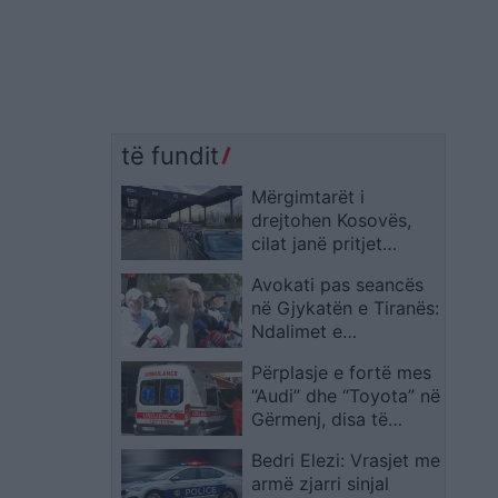
të fundit
Mërgimtarët i
drejtohen Kosovës,
cilat janë pritjet
aktuale në pikat
Avokati pas seancës
kufitare?
në Gjykatën e Tiranës:
Ndalimet e
protestuesve të 2
Përplasje e fortë mes
korrikut ishin të
“Audi” dhe “Toyota” në
kundërligjshme, për
Gërmenj, disa të
dy u kërkua burg
plagosur në aksin
Bedri Elezi: Vrasjet me
Divjakë-Tre Urat
armë zjarri sinjal