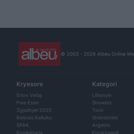
© 2003 -
2026 Albeu Online Medi
Kryesore
Kategori
Erion Veliaj
Lifestyle
Free Esim
Showbiz
Zgjedhjet 2025
Tech
Belinda Balluku
Shëndetësi
SPAK
Argetim
Kombëtarja
Enciklopedi