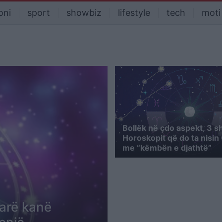
oni
sport
showbiz
lifestyle
tech
moti
Bollëk në çdo aspekt, 3 s
Horoskopit që do ta nisin
me “këmbën e djathtë”
arë kanë