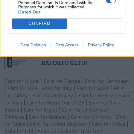
Personal Data that Is Unrelated with the
Purposes for which it was collected.
Opted Out
CONFIRM
Data Deletion
Data Access
Privacy Policy
Esim for Global
|
Esim for Europe
|
Esim for Caribbean
|
Esim for USA
|
Esim for Italy
|
Esim for Spain
|
Esim
for Turkey
|
Esim for Germany
|
Esim for Greece
|
Esim
for Asia
|
Esim for World Cup 2026
|
Esim for Saudi
Arabia
|
Esim for Egypt
|
Esim for United Arab
Emirates
|
Esim for Balkans
|
Esim for Morocco
|
Esim
for China
|
Esim for United Kingdom
|
Esim for Africa
|
Esim for Latin America
|
Esim for GCC Gulf