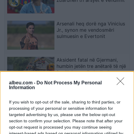
Arsenali heq dorë nga Vinicius
Jr., synon me vendosmëri
sulmuesin e Evertonit
Aksident fatal në Gjermani,
humbin jetën tre anëtarë të një
familjeje nga Ferizaji që po
ktheheshin nga Kosova
albeu.com -
Do Not Process My Personal
Information
UBTech nxjerr robotët
humanoidë me pamje njerëzore
If you wish to opt-out of the sale, sharing to third parties, or
për shoqëri afatgjatë
processing of your personal or sensitive information for
targeted advertising by us, please use the below opt-out
section to confirm your selection. Please note that after your
opt-out request is processed you may continue seeing
Smart #2 sjell sërish makinën e
interest-based ads based on personal information utilized by