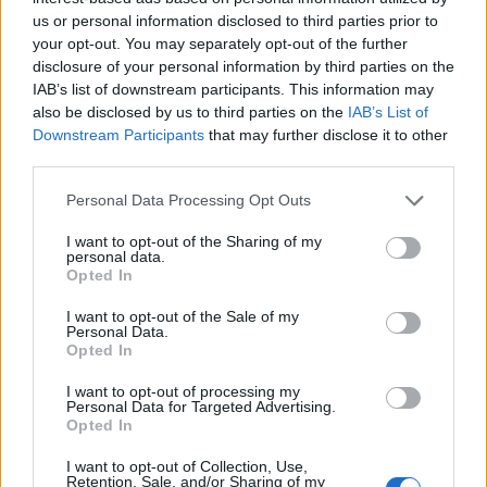
vogël urbane elektrike me dy
us or personal information disclosed to third parties prior to
vende
your opt-out. You may separately opt-out of the further
disclosure of your personal information by third parties on the
IAB’s list of downstream participants. This information may
also be disclosed by us to third parties on the
IAB’s List of
Mercedes-AMG CLA 45
Downstream Participants
that may further disclose it to other
elektrik thyen rekordin e klasës
third parties.
së tij në Nürburgring
Personal Data Processing Opt Outs
I want to opt-out of the Sharing of my
Teleskopi më i fuqishëm diellor
personal data.
Opted In
zbulon vorbullat që ndikojnë
në motin hapësinor dhe Tokë
I want to opt-out of the Sale of my
Personal Data.
Opted In
I want to opt-out of processing my
Personal Data for Targeted Advertising.
Opted In
I want to opt-out of Collection, Use,
Retention, Sale, and/or Sharing of my