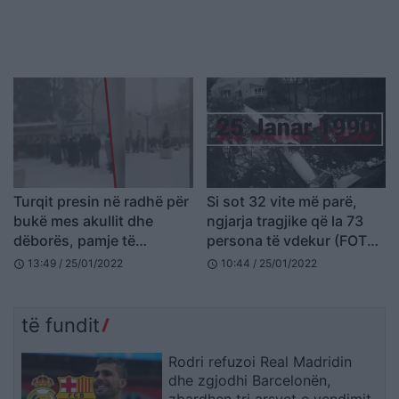
Turqit presin në radhë për
Si sot 32 vite më parë,
bukë mes akullit dhe
ngjarja tragjike që la 73
dëborës, pamje të
persona të vdekur (FOTO
paimagjinueshme nga
LAJM)
13:49 / 25/01/2022
10:44 / 25/01/2022
schedule
schedule
Stambolli (VIDEO)
të fundit
Rodri refuzoi Real Madridin
dhe zgjodhi Barcelonën,
zbardhen tri arsyet e vendimit