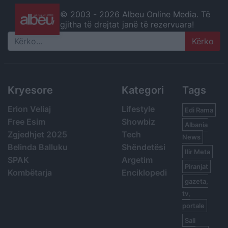
© 2003 -
2026 Albeu Online Media. Të
gjitha të drejtat janë të rezervuara!
Search
Kryesore
Kategori
Tags
Erion Veliaj
Lifestyle
Edi Rama
Free Esim
Showbiz
Albania
Zgjedhjet 2025
Tech
News
Belinda Balluku
Shëndetësi
Ilir Meta
SPAK
Argetim
Piranjat
Kombëtarja
Enciklopedi
gazeta,
tv,
portale
Sali