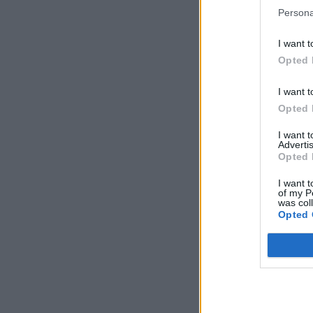
Persona
I want t
Opted 
I want t
Opted 
I want 
Advertis
Opted 
I want t
of my P
was col
Opted 