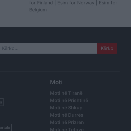
for Finland
|
Esim for Norway
|
Esim for
Belgium
Search
Moti
Moti në Tiranë
Moti në Prishtinë
s
Moti në Shkup
Moti në Durrës
Moti në Prizren
ortale
Moti në Tetovë