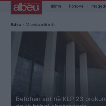
lajme
kosovë
maqed
keyboard_arrow_right
Ballina
23 prokurorët e rinj
Betohen sot në KLP 23 prokurorë