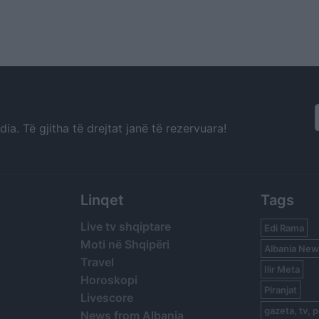
a. Të gjitha të drejtat janë të rezervuara!
Linqet
Tags
Live tv shqiptare
Edi Rama
Moti në Shqipëri
Albania New
Travel
Ilir Meta
Horoskopi
Piranjat
Livescore
gazeta, tv, p
News from Albania