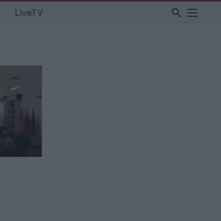
search
LiveTV