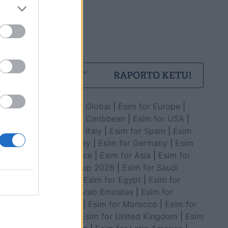
Esim for Global
|
Esim for Europe
|
Esim for Caribbean
|
Esim for USA
|
Esim for Italy
|
Esim for Spain
|
Esim
for Turkey
|
Esim for Germany
|
Esim
for Greece
|
Esim for Asia
|
Esim for
World Cup 2026
|
Esim for Saudi
Arabia
|
Esim for Egypt
|
Esim for
United Arab Emirates
|
Esim for
Balkans
|
Esim for Morocco
|
Esim for
China
|
Esim for United Kingdom
|
Esim