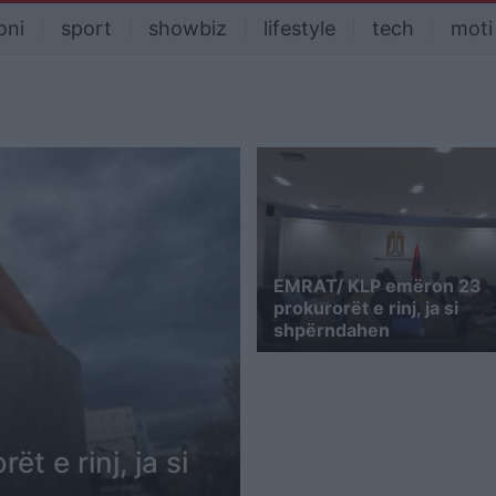
oni
sport
showbiz
lifestyle
tech
moti
EMRAT/ KLP emëron 23
prokurorët e rinj, ja si
shpërndahen
t e rinj, ja si