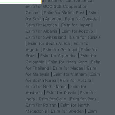
for Africa
|
Esim for Latin America
|
Esim for GCC Gulf Cooperation
Council
|
Esim for Middle East
|
Esim
for South America
|
Esim for Canada
|
Esim for Mexico
|
Esim for Japan
|
Esim for Albania
|
Esim for Kosovo
|
Esim for Switzerland
|
Esim for Tunisia
|
Esim for South Africa
|
Esim for
Algeria
|
Esim for Portugal
|
Esim for
Brazil
|
Esim for Argentina
|
Esim for
Colombia
|
Esim for Hong Kong
|
Esim
for Thailand
|
Esim for Macau
|
Esim
for Malaysia
|
Esim for Vietnam
|
Esim
for South Korea
|
Esim for Austria
|
Esim for Netherlands
|
Esim for
Australia
|
Esim for Russia
|
Esim for
India
|
Esim for Chile
|
Esim for Peru
|
Esim for Poland
|
Esim for North
Macedonia
|
Esim for Sweden
|
Esim