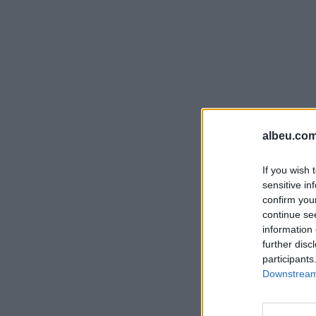
albeu.com
If you wish 
sensitive in
confirm you
continue se
information 
further disc
participants
Downstream 