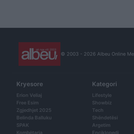
© 2003 -
2026 Albeu Online Medi
Kryesore
Kategori
Erion Veliaj
Lifestyle
Free Esim
Showbiz
Zgjedhjet 2025
Tech
Belinda Balluku
Shëndetësi
SPAK
Argetim
Kombëtarja
Enciklopedi