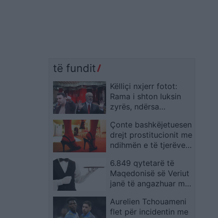
të fundit
Këlliçi nxjerr fotot:
Rama i shton luksin
zyrës, ndërsa
qytetarët mbushin
Çonte bashkëjetuesen
sheshet kundër
drejt prostitucionit me
korrupsionit dhe
ndihmën e të tjerëve,
arrogancës
për gjykim dërgohen
6.849 qytetarë të
3 shtetas në Berat
Maqedonisë së Veriut
janë të angazhuar me
punë në Kroaci
Aurelien Tchouameni
flet për incidentin me