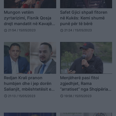
Mungon vetëm
Safet Gjici shpall fitoren
zyrtarizimi, Fisnik Qosja
në Kukës: Kemi shumë
drejt mandatit në Kavajë:
punë për të bërë
Qytetarët votuan kundër
21:54 / 15/05/2023
21:24 / 15/05/2023
schedule
schedule
padrejtësive
Redjan Krali pranon
Menjëherë pasi fitoi
humbjen dhe i jep dorën
zgjedhjet, Rama
Salianjit, mbështetësit e
“arratiset” nga Shqipëria,
përcjellin duke qarë
nesër drejt Islandës
21:13 / 15/05/2023
19:58 / 15/05/2023
schedule
schedule