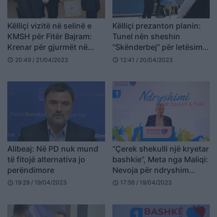
Këlliçi vizitë në selinë e
Këlliçi prezanton planin:
KMSH për Fitër Bajram:
Tunel nën sheshin
Krenar për gjurmët në
“Skënderbej” për letësimin
shërbim të qytetit
e trafikut
20:49 / 21/04/2023
12:41 / 20/04/2023
schedule
schedule
Alibeaj: Në PD nuk mund
“Çerek shekulli një kryetar
të fitojë alternativa jo
bashkie”, Meta nga Maliqi:
perëndimore
Nevoja për ndryshim
është ulëritëse
19:29 / 19/04/2023
17:56 / 19/04/2023
schedule
schedule