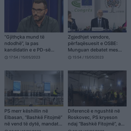
“Gjithçka mund të
Zgjedhjet vendore,
ndodhë”, la pas
përfaqësuesit e OSBE:
kandidatin e e PD-së
Munguan debatet mes
zyrtare në Tiranë, Arlind
kandidatëve, nuk kishte
17:54 / 15/05/2023
15:54 / 15/05/2023
schedule
schedule
Qori komenton rezultatin
programe elektorale
PS merr këshillin në
Diferencë e ngushtë në
Elbasan, “Bashkë Fitojmë”
Roskovec, PS kryeson
në vend të dytë, mandate
ndaj “Bashkë Fitojmë”, a
edhe për Alibeajn
do të përmbyset rezultati?