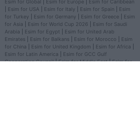
Esim for Global
|
Esim for Europe
|
Esim for Caribbean
|
Esim for USA
|
Esim for Italy
|
Esim for Spain
|
Esim
for Turkey
|
Esim for Germany
|
Esim for Greece
|
Esim
for Asia
|
Esim for World Cup 2026
|
Esim for Saudi
Arabia
|
Esim for Egypt
|
Esim for United Arab
Emirates
|
Esim for Balkans
|
Esim for Morocco
|
Esim
for China
|
Esim for United Kingdom
|
Esim for Africa
|
Esim for Latin America
|
Esim for GCC Gulf
Cooperation Council
|
Esim for Middle East
|
Esim for
South America
|
Esim for Canada
|
Esim for Mexico
|
Esim for Japan
|
Esim for Albania
|
Esim for Kosovo
|
Esim for Switzerland
|
Esim for Tunisia
|
Esim for
South Africa
|
Esim for Algeria
|
Esim for Portugal
|
Esim for Brazil
|
Esim for Argentina
|
Esim for
Colombia
|
Esim for Hong Kong
|
Esim for Thailand
|
Esim for Macau
|
Esim for Malaysia
|
Esim for Vietnam
|
Esim for South Korea
|
Esim for Austria
|
Esim for
Netherlands
|
Esim for Australia
|
Esim for Russia
|
Esim for India
|
Esim for Chile
|
Esim for Peru
|
Esim