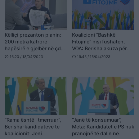
Këlliçi prezanton planin:
Koalicioni “Bashkë
200 metra katrorë
Fitojmë” nisi fushatën,
hapësirë e gjelbër në çdo
VOA: Berisha akuza për
lagje
qeverisje të korruptuar,
16:20 / 18/04/2023
19:45 / 15/04/2023
schedule
schedule
Meta premton fitore
“Rama është i tmerruar”,
“Janë të konsumuar”,
Berisha-kandidatëve të
Meta: Kandidatët e PS nuk
koalicionit: Jeni
pranojnë të dalin në