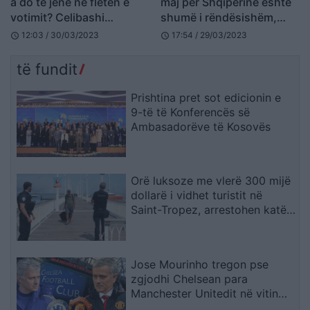
a do të jenë në fletën e
maj për Shqipërinë është
votimit? Celibashi
shumë i rëndësishëm,
përgjigjet për kandidatët e
njësoj si ajri për zogjtë
12:03 / 30/03/2023
17:54 / 29/03/2023
schedule
schedule
Alibeajt
të fundit
Prishtina pret sot edicionin e
9-të të Konferencës së
Ambasadorëve të Kosovës
Orë luksoze me vlerë 300 mijë
dollarë i vidhet turistit në
Saint-Tropez, arrestohen katër
spanjollë
Jose Mourinho tregon pse
zgjodhi Chelsean para
Manchester Unitedit në vitin
2013: “Kisha nevojë të