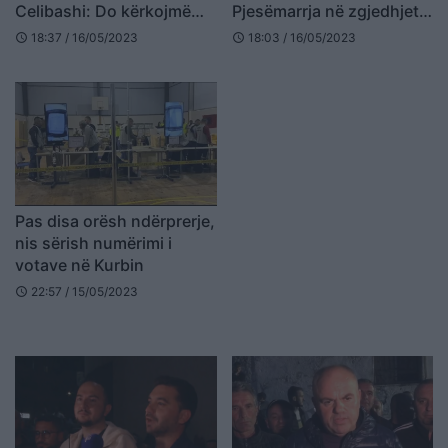
Celibashi: Do kërkojmë
Pjesëmarrja në zgjedhjet e
ekspertë të jashtëm
14 majit ishte 38.22%
18:37 / 16/05/2023
18:03 / 16/05/2023
schedule
schedule
Pas disa orësh ndërprerje,
nis sërish numërimi i
votave në Kurbin
22:57 / 15/05/2023
schedule