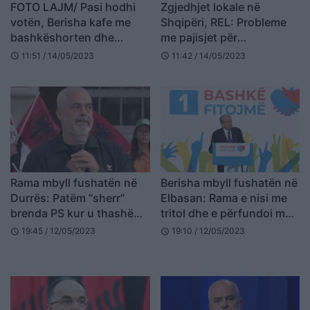
FOTO LAJM/ Pasi hodhi
Zgjedhjet lokale në
votën, Berisha kafe me
Shqipëri, REL: Probleme
bashkëshorten dhe
me pajisjet për
fëmijët
identifikimin dhe votimin
11:51 / 14/05/2023
11:42 / 14/05/2023
schedule
schedule
elektronik
Rama mbyll fushatën në
Berisha mbyll fushatën në
Durrës: Patëm “sherr”
Elbasan: Rama e nisi me
brenda PS kur u thashë
tritol dhe e përfundoi me
për stacionin e fundit
arrestime
19:45 / 12/05/2023
19:10 / 12/05/2023
schedule
schedule