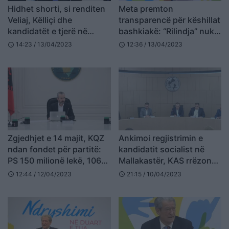
Hidhet shorti, si renditen
Meta premton
Veliaj, Këlliçi dhe
transparencë për këshillat
kandidatët e tjerë në
bashkiakë: “Rilindja” nuk
fletën e votimit
bëri kurrë një mbledhje të
14:23 / 13/04/2023
12:36 / 13/04/2023
schedule
schedule
hapur
Zgjedhjet e 14 majit, KQZ
Ankimoi regjistrimin e
ndan fondet për partitë:
kandidatit socialist në
PS 150 milionë lekë, 106
Mallakastër, KAS rrëzon
milionë për Alibeajn
kërkesën e PD
12:44 / 12/04/2023
21:15 / 10/04/2023
schedule
schedule