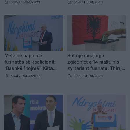
kampionët e lirisë
debate televizive
16:05 / 15/04/2023
15:56 / 15/04/2023
schedule
schedule
Meta në hapjen e
Sot një muaj nga
fushatës së koalicionit
zgjedhjet e 14 majit, nis
“Bashkë fitojmë”: Këta
zyrtarisht fushata: Thirrje
kandidatë nuk kanë rivalë
për qetësi dhe proces të
15:44 / 15/04/2023
11:55 / 14/04/2023
schedule
schedule
rregullt