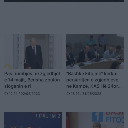
Pas humbjes në zgjedhjet
“Bashkë Fitojmë” kërkoi
e 14 majit, Berisha zbulon
përsëritjen e zgjedhjeve
sloganin e ri
në Kamzë, KAS i lë 24orë
kohë për paraqitjen e
12:24 / 02/06/2023
18:26 / 31/05/2023
schedule
schedule
provave