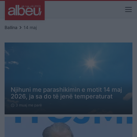
keyboard_arrow_right
Ballina
14 maj
Njihuni me parashikimin e motit 14 maj
2026, ja sa do të jenë temperaturat
3 muaj me parë
schedule