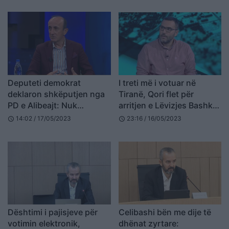
Deputeti demokrat
I treti më i votuar në
deklaron shkëputjen nga
Tiranë, Qori flet për
PD e Alibeajt: Nuk
arritjen e Lëvizjes Bashkë:
kthehem sa të jetë ai dhe
Kishim fushatën më të
14:02 / 17/05/2023
23:16 / 16/05/2023
schedule
schedule
ata që e drejtojnë nga
varfër, por të pasur në ide
mbrapa
Dështimi i pajisjeve për
Celibashi bën me dije të
votimin elektronik,
dhënat zyrtare: