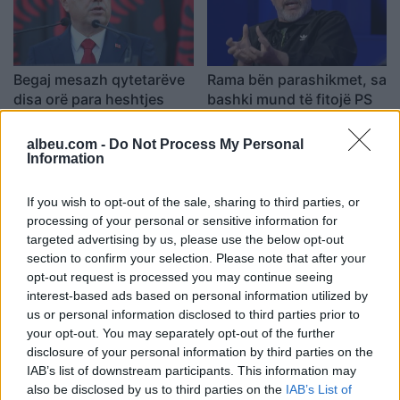
Begaj mesazh qytetarëve
Rama bën parashikmet, sa
disa orë para heshtjes
bashki mund të fitojë PS
zgjedhore: Hidheni votën
në 14 maj
me përgjegjësi!
18:54 / 12/05/2023
22:33 / 11/05/2023
albeu.com -
Do Not Process My Personal
schedule
schedule
Information
If you wish to opt-out of the sale, sharing to third parties, or
processing of your personal or sensitive information for
targeted advertising by us, please use the below opt-out
section to confirm your selection. Please note that after your
opt-out request is processed you may continue seeing
interest-based ads based on personal information utilized by
Fushata zgjedhore për 14
Arsyet pse nuk ka debate
us or personal information disclosed to third parties prior to
majin, VOA: U dominua
në fushatë!
your opt-out. You may separately opt-out of the further
nga sulmet dhe akuzat,
18:42 / 10/05/2023
schedule
disclosure of your personal information by third parties on the
nuk munguan tonet fyese
19:46 / 11/05/2023
IAB’s list of downstream participants. This information may
schedule
also be disclosed by us to third parties on the
IAB’s List of