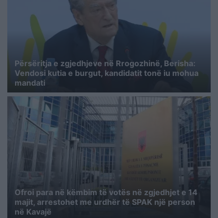
Përsëritja e zgjedhjeve në Rrogozhinë, Berisha:
Vendosi kutia e burgut, kandidatit tonë iu mohua
mandati
Ofroi para në këmbim të votës në zgjedhjet e 14
majit, arrestohet me urdhër të SPAK një person
në Kavajë