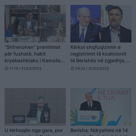
“Shfrenohen” premtimet
Kërkoi shqfuqizimin e
për fushatë, habit
regjistrimit të koalicionit
kryebashkiaku i Kamzës:
të Berishës në zgjedhje,
Do ndërtojmë kënd
Gjykata rrëzon Alibeajn
11:19 / 31/03/2023
09:24 / 31/03/2023
schedule
schedule
lojërash për të moshuarit
U tërhoqën nga gara, por
Berisha: Ndryshimi në 14