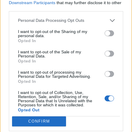
Downstream Participants
that may further disclose it to other
third parties.
Personal Data Processing Opt Outs
I want to opt-out of the Sharing of my
personal data.
Opted In
Meta në Pogradec:
Këlliçi denoncon fabrikën
Bashkia në prag të
e paligjshme: SPAK t’i bëjë
I want to opt-out of the Sale of my
Personal Data.
falimentimit, kryetari nuk
një vizitë kompanive që
Opted In
bëri asgjë
kanë shtruar rrugët e
19:03 / 09/05/2023
13:45 / 07/05/2023
schedule
schedule
Tiranës këto 3 muaj
I want to opt-out of processing my
Personal Data for Targeted Advertising.
Opted In
I want to opt-out of Collection, Use,
Retention, Sale, and/or Sharing of my
Personal Data that Is Unrelated with the
Purposes for which it was collected.
Opted Out
CONFIRM
Berisha: Rama ka
Këlliçi në Laprakë: Te kutia
vendosur tiraninë e
e votimit jeni ju edhe Zoti,