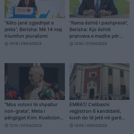
“Këto janë zgjedhjet e
“Rama është i pashpresë”,
jetës”, Berisha: Më 14 maj
Berisha: Kjo është
triumfon pluralizmi
pranvera e madhe për
shqiptarët, pushteti po
19:18 / 09/04/2023
12:50 / 07/04/2023
schedule
schedule
dridhet
“Mos votoni të shpallur
EMRAT/ Celibashi
non-grata”, Meta i
regjistron 6 kandidatë,
përgjigjet Kim: Koalicioni
kush do të jetë në garë
ynë do të sjellë
për bashkinë e Tiranës
12:10 / 07/04/2023
13:05 / 05/04/2023
schedule
schedule
pluralizmin