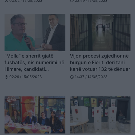
03:02 / 15/05/2023
02:49 / 15/05/2023
schedule
schedule
“Molla” e sherrit gjatë
Vijon procesi zgjedhor në
fushatës, nis numërimi në
burgun e Fierit, deri tani
Himarë, kandidati
kanë votuar 132 të dënuar
socialist kryeson me 94%
02:26 / 15/05/2023
14:37 / 14/05/2023
schedule
schedule
të votave