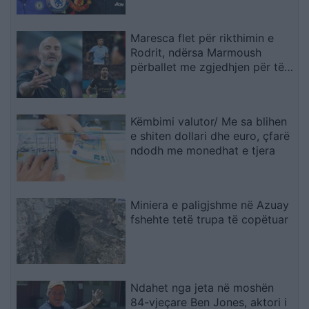
ndihesha i dashur
Maresca flet për rikthimin e
Rodrit, ndërsa Marmoush
përballet me zgjedhjen për të
ardhmen
Këmbimi valutor/ Me sa blihen
e shiten dollari dhe euro, çfarë
ndodh me monedhat e tjera
Miniera e paligjshme në Azuay
fshehte tetë trupa të copëtuar
Ndahet nga jeta në moshën
84-vjeçare Ben Jones, aktori i