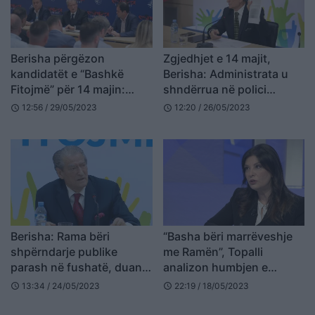
Berisha përgëzon
Zgjedhjet e 14 majit,
kandidatët e “Bashkë
Berisha: Administrata u
Fitojmë” për 14 majin:
shndërrua në polici
Rezultati është larg atij që
elektorale
12:56 / 29/05/2023
12:20 / 26/05/2023
schedule
schedule
ju meritonit
Berisha: Rama bëri
“Basha bëri marrëveshje
shpërndarje publike
me Ramën”, Topalli
parash në fushatë, duan
analizon humbjen e
të bindin shqiptarët se
opozitës: Janë blerë votat
13:34 / 24/05/2023
22:19 / 18/05/2023
schedule
schedule
fajin e kam unë