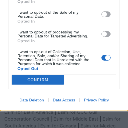
Opted In
I want to opt-out of the Sale of my
Personal Data.
Opted In
I want to opt-out of processing my
Personal Data for Targeted Advertising.
Opted In
I want to opt-out of Collection, Use,
Retention, Sale, and/or Sharing of my
Personal Data that Is Unrelated with the
Esim for Global
|
Esim for Europe
|
Esim for Caribbean
Purposes for which it was collected.
Opted Out
|
Esim for USA
|
Esim for Italy
|
Esim for Spain
|
Esim
for Turkey
|
Esim for Germany
|
Esim for Greece
|
Esim
CONFIRM
for Asia
|
Esim for World Cup 2026
|
Esim for Saudi
Arabia
|
Esim for Egypt
|
Esim for United Arab
Emirates
|
Esim for Balkans
|
Esim for Morocco
|
Esim
Data Deletion
Data Access
Privacy Policy
for China
|
Esim for United Kingdom
|
Esim for Africa
|
Esim for Latin America
|
Esim for GCC Gulf
Cooperation Council
|
Esim for Middle East
|
Esim for
South America
|
Esim for Canada
|
Esim for Mexico
|