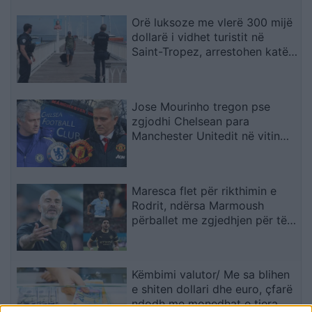
Orë luksoze me vlerë 300 mijë
dollarë i vidhet turistit në
Saint-Tropez, arrestohen katër
spanjollë
Jose Mourinho tregon pse
zgjodhi Chelsean para
Manchester Unitedit në vitin
2013: “Kisha nevojë të
ndihesha i dashur
Maresca flet për rikthimin e
Rodrit, ndërsa Marmoush
përballet me zgjedhjen për të
ardhmen
Këmbimi valutor/ Me sa blihen
e shiten dollari dhe euro, çfarë
ndodh me monedhat e tjera