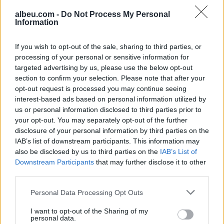
albeu.com -
Do Not Process My Personal
Information
Miniera e paligjshme në Azuay
fshehte tetë trupa të copëtuar
If you wish to opt-out of the sale, sharing to third parties, or
processing of your personal or sensitive information for
targeted advertising by us, please use the below opt-out
section to confirm your selection. Please note that after your
opt-out request is processed you may continue seeing
Ndahet nga jeta në moshën
interest-based ads based on personal information utilized by
84-vjeçare Ben Jones, aktori i
us or personal information disclosed to third parties prior to
“The Dukes of Hazzard
your opt-out. You may separately opt-out of the further
disclosure of your personal information by third parties on the
IAB’s list of downstream participants. This information may
also be disclosed by us to third parties on the
IAB’s List of
Downstream Participants
that may further disclose it to other
third parties.
Personal Data Processing Opt Outs
I want to opt-out of the Sharing of my
personal data.