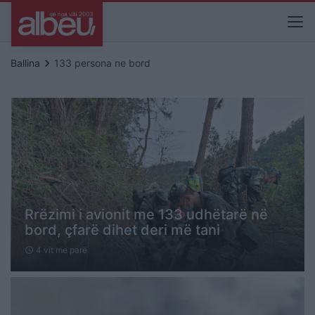
keyboard_arrow_right
Ballina
133 persona ne bord
Rrëzimi i avionit me 133 udhëtarë në
bord, çfarë dihet deri më tani
4 vit me parë
schedule