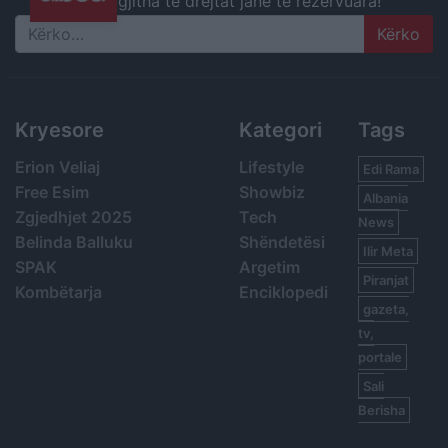
gjitha të drejtat janë të rezervuara!
Search
Kryesore
Kategori
Tags
Erion Veliaj
Lifestyle
Edi Rama
Free Esim
Showbiz
Albania
Zgjedhjet 2025
Tech
News
Belinda Balluku
Shëndetësi
Ilir Meta
SPAK
Argetim
Piranjat
Kombëtarja
Enciklopedi
gazeta,
tv,
portale
Sali
Berisha