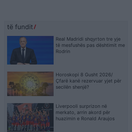
të fundit
Real Madridi shqyrton tre yje
të mesfushës pas dështimit me
Rodrin
Horoskopi 8 Gusht 2026/
Çfarë kanë rezervuar yjet për
secilën shenjë?
Liverpooli surprizon në
merkato, arrin akord për
huazimin e Ronald Araujos