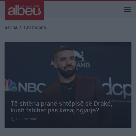
keyboard_arrow_right
Ballina
100 milionë
Të shtëna pranë shtëpisë së Drake,
kush fshihet pas kësaj ngjarje?
2 vit me parë
schedule