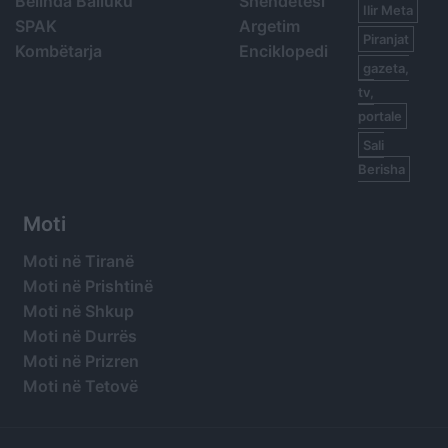
Belinda Balluku
Shëndetësi
Ilir Meta
SPAK
Argetim
Piranjat
Kombëtarja
Enciklopedi
gazeta,
tv,
portale
Sali
Berisha
Moti
Moti në Tiranë
Moti në Prishtinë
Moti në Shkup
Moti në Durrës
Moti në Prizren
Moti në Tetovë