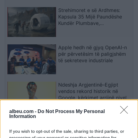
Strehimoret e së Ardhmes:
Kapsula 35 Mijë Paundëshe
Kundër Plumbave,
Shpërthimeve dhe Fatkeqësive
Natyrore
Apple hedh në gjyq OpenAI-n
për përvetësim të paligjshëm
të sekreteve industriale
Ndeshja Argjentinë–Egjipt
vendos rekord historik në
Google, kërkimet arrijnë nivele
të papara
albeu.com -
Do Not Process My Personal
Information
Kina zbulon robotë humanoidë
tepër realistë, të projektuar për
If you wish to opt-out of the sale, sharing to third parties, or
shoqëri afatgjatë
processing of your personal or sensitive information for