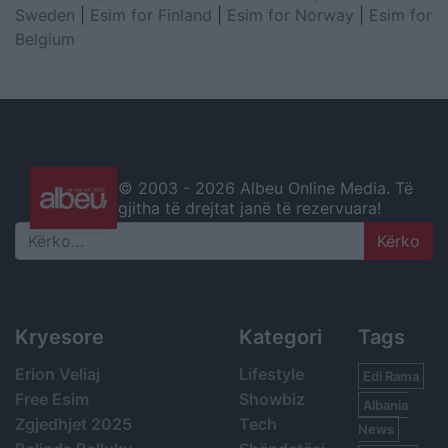
Sweden
|
Esim for Finland
|
Esim for Norway
|
Esim for
Belgium
© 2003 -
2026 Albeu Online Media. Të
gjitha të drejtat janë të rezervuara!
Search
Kryesore
Kategori
Tags
Erion Veliaj
Lifestyle
Edi Rama
Free Esim
Showbiz
Albania
Zgjedhjet 2025
Tech
News