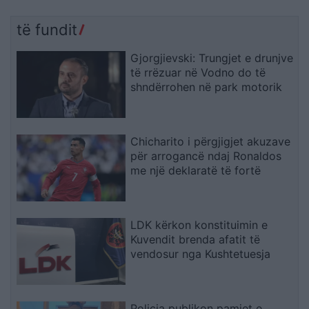
të fundit
Gjorgjievski: Trungjet e drunjve
të rrëzuar në Vodno do të
shndërrohen në park motorik
Chicharito i përgjigjet akuzave
për arrogancë ndaj Ronaldos
me një deklaratë të fortë
LDK kërkon konstituimin e
Kuvendit brenda afatit të
vendosur nga Kushtetuesja
Policia publikon pamjet e