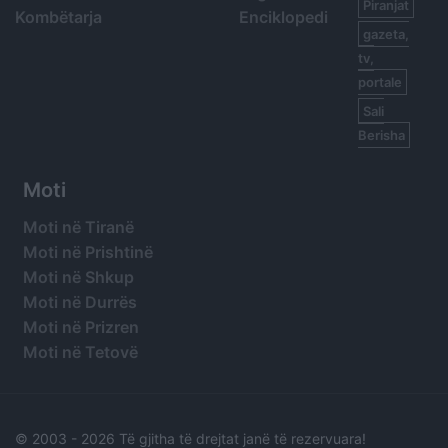
Piranjat
Kombëtarja
Enciklopedi
gazeta,
tv,
portale
Sali
Berisha
Moti
Moti në Tiranë
Moti në Prishtinë
Moti në Shkup
Moti në Durrës
Moti në Prizren
Moti në Tetovë
© 2003 -
2026 Të gjitha të drejtat janë të rezervuara!