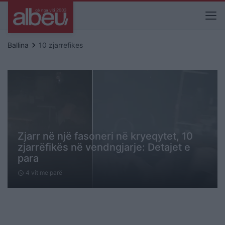
keyboard_arrow_right
Ballina
10 zjarrefikes
Zjarr në një fasoneri në kryeqytet, 10
zjarrëfikës në vendngjarje: Detajet e
para
4 vit me parë
schedule