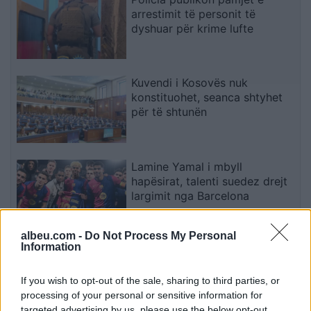
arrestimit të personit të
dyshuar për krime lufte
Kuvendi i Kosovës nuk
konstituohet, seanca shtyhet
për të shtunën
Lamine Yamal i mbyll
hapësirat, talenti suedez drejt
largimit nga Barcelona
albeu.com -
Do Not Process My Personal
Information
Video/ Tragjedi në Ceuta, i riu
që po tentonte të kalonte
ilegalisht nga Maroku me
If you wish to opt-out of the sale, sharing to third parties, or
parashutë bie në det dhe vdes
processing of your personal or sensitive information for
targeted advertising by us, please use the below opt-out