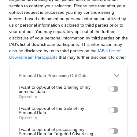
section to confirm your selection. Please note that after your
opt-out request is processed you may continue seeing
interest-based ads based on personal information utilized by
us or personal information disclosed to third parties prior to
your opt-out. You may separately opt-out of the further
disclosure of your personal information by third parties on the
IAB’s list of downstream participants. This information may
also be disclosed by us to third parties on the
IAB’s List of
Downstream Participants
that may further disclose it to other
third parties.
Personal Data Processing Opt Outs
I want to opt-out of the Sharing of my
personal data.
Opted In
I want to opt-out of the Sale of my
Personal Data.
Opted In
Esim for Global
|
Esim for Europe
|
Esim for Caribbean
|
Esim for USA
|
Esim for Italy
|
Esim for Spain
|
Esim
I want to opt-out of processing my
Personal Data for Targeted Advertising.
for Turkey
|
Esim for Germany
|
Esim for Greece
|
Esim