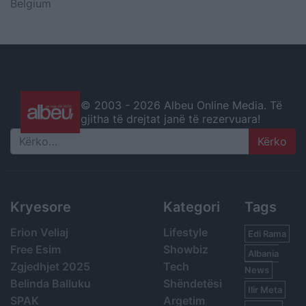
Belgium
© 2003 -
2026 Albeu Online Media. Të
gjitha të drejtat janë të rezervuara!
Search
Kryesore
Kategori
Tags
Erion Veliaj
Lifestyle
Edi Rama
Free Esim
Showbiz
Albania
Zgjedhjet 2025
Tech
News
Belinda Balluku
Shëndetësi
Ilir Meta
SPAK
Argetim