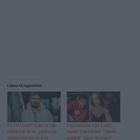
Lajme të ngjashme:
FOTO/ Ledri Vula në një
Pas ndarjes nga Ledri,
romancë të re, partnerja
reperi i famshëm “i hedh
shoqe me ish-in e tij
grepat” Sara Hoxhës?