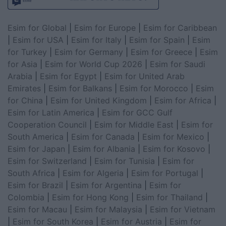
Esim for Global
|
Esim for Europe
|
Esim for Caribbean
|
Esim for USA
|
Esim for Italy
|
Esim for Spain
|
Esim
for Turkey
|
Esim for Germany
|
Esim for Greece
|
Esim
for Asia
|
Esim for World Cup 2026
|
Esim for Saudi
Arabia
|
Esim for Egypt
|
Esim for United Arab
Emirates
|
Esim for Balkans
|
Esim for Morocco
|
Esim
for China
|
Esim for United Kingdom
|
Esim for Africa
|
Esim for Latin America
|
Esim for GCC Gulf
Cooperation Council
|
Esim for Middle East
|
Esim for
South America
|
Esim for Canada
|
Esim for Mexico
|
Esim for Japan
|
Esim for Albania
|
Esim for Kosovo
|
Esim for Switzerland
|
Esim for Tunisia
|
Esim for
South Africa
|
Esim for Algeria
|
Esim for Portugal
|
Esim for Brazil
|
Esim for Argentina
|
Esim for
Colombia
|
Esim for Hong Kong
|
Esim for Thailand
|
Esim for Macau
|
Esim for Malaysia
|
Esim for Vietnam
|
Esim for South Korea
|
Esim for Austria
|
Esim for