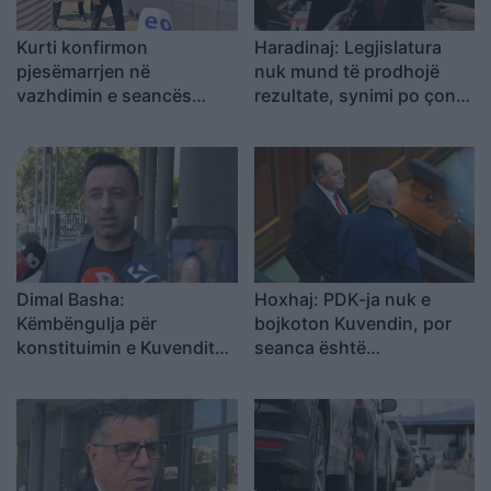
Kurti konfirmon
Haradinaj: Legjislatura
pjesëmarrjen në
nuk mund të prodhojë
vazhdimin e seancës
rezultate, synimi po çon
konstituive
drejt zgjedhjeve të reja
Dimal Basha:
Hoxhaj: PDK-ja nuk e
Këmbëngulja për
bojkoton Kuvendin, por
konstituimin e Kuvendit
seanca është
pa marrëveshje për
antikushtetuese
presidentin nënkupton
zgjedhje të reja