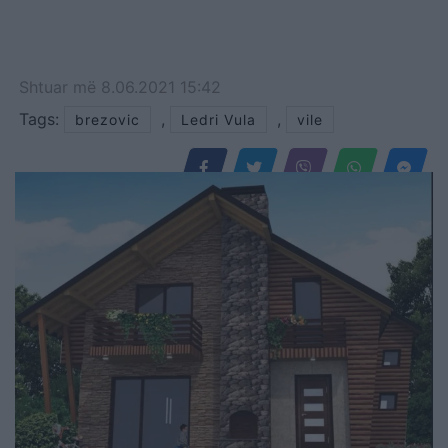
Shtuar
më
8.06.2021 15:42
Tags:
,
,
brezovic
Ledri Vula
vile