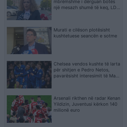
mbrëmshme i dërguan botës
një mesazh shumë të keq, LDK-
ja ishte e gatshme të
bashkëpunonte me LVV-në
Murati e cilëson plotësisht
kushtetuese seancën e sotme
Chelsea vendos kushte të larta
për shitjen e Pedro Netos,
pavarësisht interesimit të Man
Cityt
Arsenali rikthen në radar Kenan
Yildizin, Juventusi kërkon 140
milionë euro