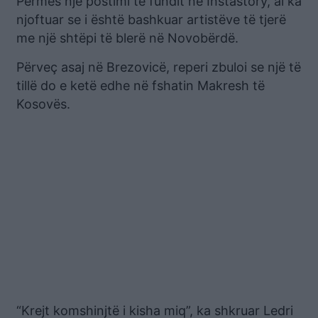
Përmes një postimi të fundit në Instastory, ai ka
njoftuar se i është bashkuar artistëve të tjerë
me një shtëpi të blerë në Novobërdë.
Përveç asaj në Brezovicë, reperi zbuloi se një të
tillë do e ketë edhe në fshatin Makresh të
Kosovës.
“Krejt komshinjtë i kisha miq”, ka shkruar Ledri