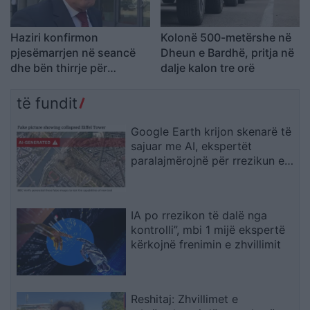
Haziri konfirmon
Kolonë 500-metërshe në
pjesëmarrjen në seancë
Dheun e Bardhë, pritja në
dhe bën thirrje për
dalje kalon tre orë
respektimin e Kushtetutës
të fundit
Google Earth krijon skenarë të
sajuar me AI, ekspertët
paralajmërojnë për rrezikun e
dezinformimit
IA po rrezikon të dalë nga
kontrolli”, mbi 1 mijë ekspertë
kërkojnë frenimin e zhvillimit
Reshitaj: Zhvillimet e