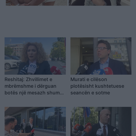
Reshitaj: Zhvillimet e
Murati e cilëson
mbrëmshme i dërguan
plotësisht kushtetuese
botës një mesazh shumë
seancën e sotme
të keq, LDK-ja ishte e
gatshme të
bashkëpunonte me LVV-
në