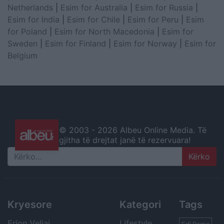
Netherlands
|
Esim for Australia
|
Esim for Russia
|
Esim for India
|
Esim for Chile
|
Esim for Peru
|
Esim
for Poland
|
Esim for North Macedonia
|
Esim for
Sweden
|
Esim for Finland
|
Esim for Norway
|
Esim for
Belgium
© 2003 -
2026 Albeu Online Media. Të
gjitha të drejtat janë të rezervuara!
Search
Kryesore
Kategori
Tags
Erion Veliaj
Lifestyle
Edi Rama