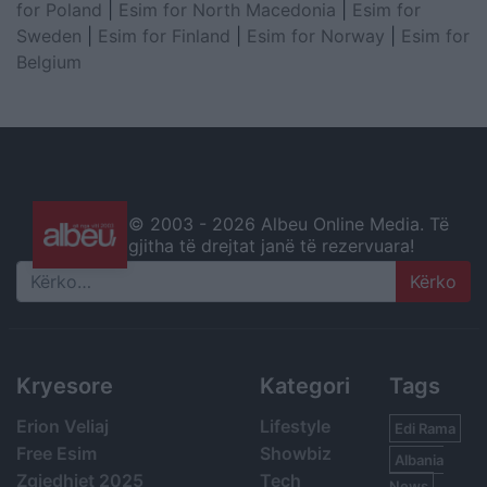
for Poland
|
Esim for North Macedonia
|
Esim for
Sweden
|
Esim for Finland
|
Esim for Norway
|
Esim for
Belgium
© 2003 -
2026 Albeu Online Media. Të
gjitha të drejtat janë të rezervuara!
Search
Kryesore
Kategori
Tags
Erion Veliaj
Lifestyle
Edi Rama
Free Esim
Showbiz
Albania
Zgjedhjet 2025
Tech
News