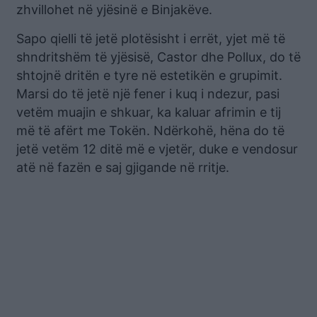
zhvillohet në yjësinë e Binjakëve.
Sapo qielli të jetë plotësisht i errët, yjet më të
shndritshëm të yjësisë, Castor dhe Pollux, do të
shtojnë dritën e tyre në estetikën e grupimit.
Marsi do të jetë një fener i kuq i ndezur, pasi
vetëm muajin e shkuar, ka kaluar afrimin e tij
më të afërt me Tokën. Ndërkohë, hëna do të
jetë vetëm 12 ditë më e vjetër, duke e vendosur
atë në fazën e saj gjigande në rritje.