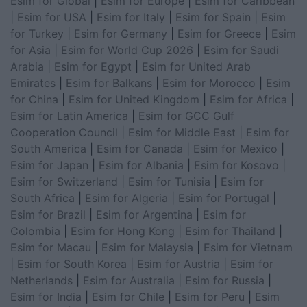
Esim for Global
|
Esim for Europe
|
Esim for Caribbean
|
Esim for USA
|
Esim for Italy
|
Esim for Spain
|
Esim
for Turkey
|
Esim for Germany
|
Esim for Greece
|
Esim
for Asia
|
Esim for World Cup 2026
|
Esim for Saudi
Arabia
|
Esim for Egypt
|
Esim for United Arab
Emirates
|
Esim for Balkans
|
Esim for Morocco
|
Esim
for China
|
Esim for United Kingdom
|
Esim for Africa
|
Esim for Latin America
|
Esim for GCC Gulf
Cooperation Council
|
Esim for Middle East
|
Esim for
South America
|
Esim for Canada
|
Esim for Mexico
|
Esim for Japan
|
Esim for Albania
|
Esim for Kosovo
|
Esim for Switzerland
|
Esim for Tunisia
|
Esim for
South Africa
|
Esim for Algeria
|
Esim for Portugal
|
Esim for Brazil
|
Esim for Argentina
|
Esim for
Colombia
|
Esim for Hong Kong
|
Esim for Thailand
|
Esim for Macau
|
Esim for Malaysia
|
Esim for Vietnam
|
Esim for South Korea
|
Esim for Austria
|
Esim for
Netherlands
|
Esim for Australia
|
Esim for Russia
|
Esim for India
|
Esim for Chile
|
Esim for Peru
|
Esim