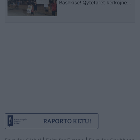
Bashkisë! Qytetarët kërkojnë
mbështetjen e deputetëve