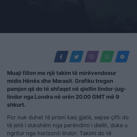
Muaji fillon me një takim të mirëvendosur
midis Hënës dhe Marasit. Grafiku tregon
pamjen që do të shfaqet në qiellin lindor-jug-
lindor nga Londra në orën 20.00 GMT më 9
shkurt.
Por nuk duhet të prisni kaq gjatë, sepse çifti do
të jetë i dukshëm nga perëndimi i diellit, duke u
ngritur nga horizonti lindor. Takimi do të