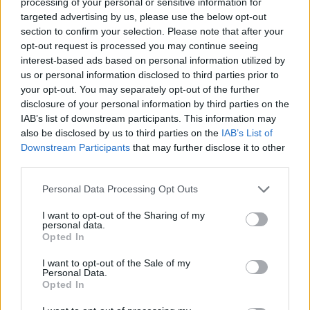
processing of your personal or sensitive information for
targeted advertising by us, please use the below opt-out
section to confirm your selection. Please note that after your
opt-out request is processed you may continue seeing
interest-based ads based on personal information utilized by
us or personal information disclosed to third parties prior to
your opt-out. You may separately opt-out of the further
disclosure of your personal information by third parties on the
IAB’s list of downstream participants. This information may
also be disclosed by us to third parties on the
IAB’s List of
FOTO/ Gjesti përqafime të
Disa fakte që nuk i dini
Downstream Participants
that may further disclose it to other
ngrohta me ish-banoren e
mbi bakllavanë
third parties.
Big Brother Vip
Personal Data Processing Opt Outs
I want to opt-out of the Sharing of my
personal data.
Opted In
I want to opt-out of the Sale of my
Personal Data.
Opted In
LISTA/ Njihuni me 7 vende
Çfarë sjell Hëna e Plotë në