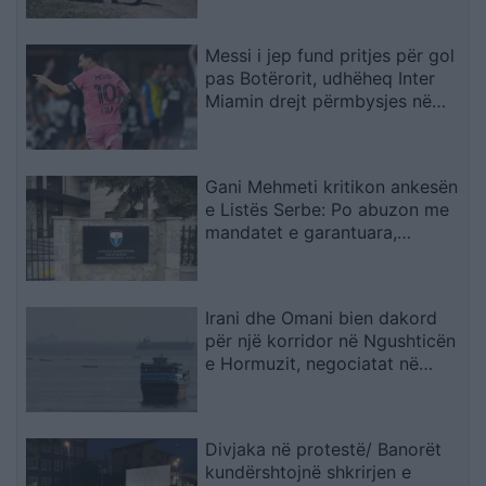
Messi i jep fund pritjes për gol
pas Botërorit, udhëheq Inter
Miamin drejt përmbysjes në
Kupën e Ligës
Gani Mehmeti kritikon ankesën
e Listës Serbe: Po abuzon me
mandatet e garantuara,
Kushtetuesja duhet t’ia ndalojë
veprimtarinë
Irani dhe Omani bien dakord
për një korridor në Ngushticën
e Hormuzit, negociatat në
fazën përfundimtare
Divjaka në protestë/ Banorët
kundërshtojnë shkrirjen e