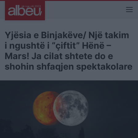
Yjësia e Binjakëve/ Një takim
i ngushtë i “çiftit” Hënë –
Mars! Ja cilat shtete do e
shohin shfaqjen spektakolare