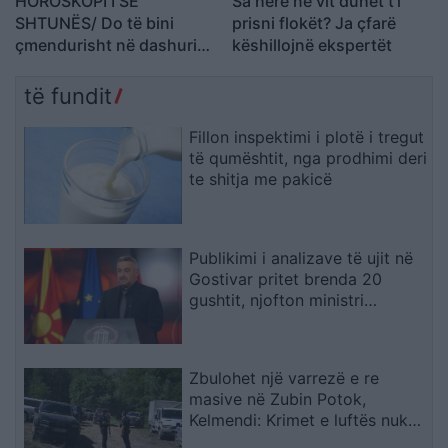
HOROSKOPI I SË
Sa herë në vit duhet t’i
SHTUNËS/ Do të bini
prisni flokët? Ja çfarë
çmendurisht në dashuri
këshillojnë ekspertët
me dikë që nuk e keni
simpatizuar kurrë
të fundit
Fillon inspektimi i plotë i tregut
të qumështit, nga prodhimi deri
te shitja me pakicë
Publikimi i analizave të ujit në
Gostivar pritet brenda 20
gushtit, njofton ministri
Klekovski
Zbulohet një varrezë e re
masive në Zubin Potok,
Kelmendi: Krimet e luftës nuk
parashkruhen kurrë