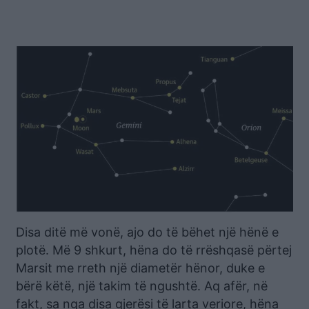
Disa ditë më vonë, ajo do të bëhet një hënë e
plotë. Më 9 shkurt, hëna do të rrëshqasë përtej
Marsit me rreth një diametër hënor, duke e
bërë këtë, një takim të ngushtë. Aq afër, në
fakt, sa nga disa gjerësi të larta veriore, hëna