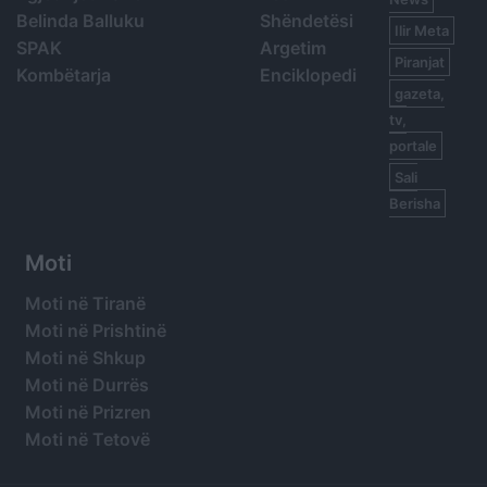
Belinda Balluku
Shëndetësi
Ilir Meta
SPAK
Argetim
Piranjat
Kombëtarja
Enciklopedi
gazeta,
tv,
portale
Sali
Berisha
Moti
Moti në Tiranë
Moti në Prishtinë
Moti në Shkup
Moti në Durrës
Moti në Prizren
Moti në Tetovë