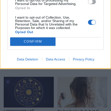
I want to opt-out of processing my
dhe 7 ushqime
jetën dashurore të secilës
Personal Data for Targeted Advertising.
Opted In
tradicionale për festat e
shenjë të zodiakut
fund vitit
I want to opt-out of Collection, Use,
Retention, Sale, and/or Sharing of my
Personal Data that Is Unrelated with the
Purposes for which it was collected.
Opted Out
CONFIRM
HOROSKOPI I SË
Kjo javë do të jetë plot fat
Data Deletion
Data Access
Privacy Policy
SHTUNËS/ Do të bini
për këto dy shenja të
çmendurisht në dashuri
horoskopit
me dikë që nuk e keni
simpatizuar kurrë