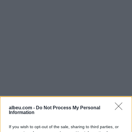
Shtuar
më
3.02.2025 14:29
Tags:
,
albeu.com -
Do Not Process My Personal
binjaket
Hena
Information
If you wish to opt-out of the sale, sharing to third parties, or