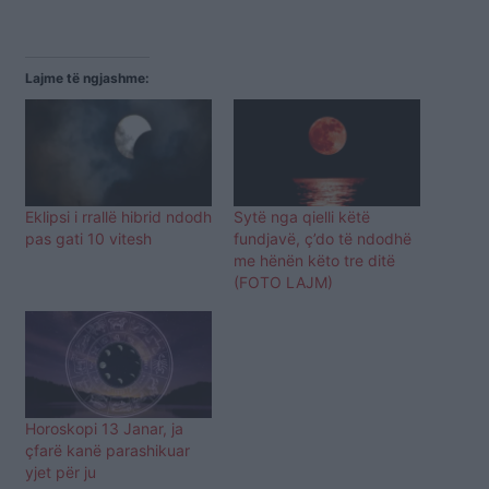
Lajme të ngjashme:
Eklipsi i rrallë hibrid ndodh
Sytë nga qielli këtë
pas gati 10 vitesh
fundjavë, ç’do të ndodhë
me hënën këto tre ditë
(FOTO LAJM)
Horoskopi 13 Janar, ja
çfarë kanë parashikuar
yjet për ju