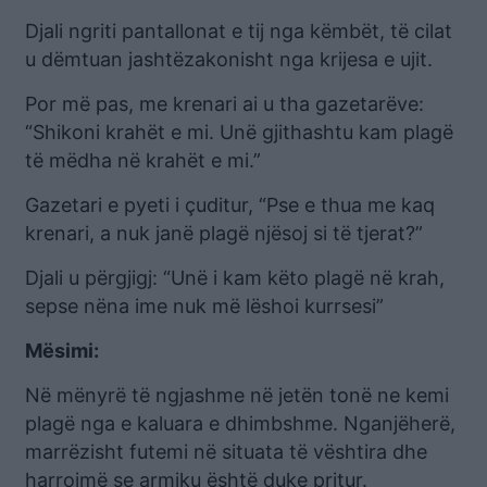
Djali ngriti pantallonat e tij nga këmbët, të cilat
u dëmtuan jashtëzakonisht nga krijesa e ujit.
Por më pas, me krenari ai u tha gazetarëve:
“Shikoni krahët e mi. Unë gjithashtu kam plagë
të mëdha në krahët e mi.”
Gazetari e pyeti i çuditur, “Pse e thua me kaq
krenari, a nuk janë plagë njësoj si të tjerat?”
Djali u përgjigj: “Unë i kam këto plagë në krah,
sepse nëna ime nuk më lëshoi kurrsesi”
Mësimi:
Në mënyrë të ngjashme në jetën tonë ne kemi
plagë nga e kaluara e dhimbshme. Nganjëherë,
marrëzisht futemi në situata të vështira dhe
harrojmë se armiku është duke pritur.