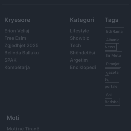
Kryesore
Kategori
Tags
Erion Veliaj
Lifestyle
Edi Rama
Free Esim
Showbiz
Albania
Zgjedhjet 2025
Tech
News
Belinda Balluku
Shëndetësi
Ilir Meta
SPAK
Argetim
Piranjat
Kombëtarja
Enciklopedi
gazeta,
tv,
portale
Sali
Berisha
Moti
Moti në Tiranë