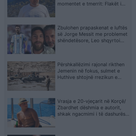
momentet e tmerrit: Flakët i
kemi mbajtur vetë nën kontroll,
zjarrfikësja fiku vetëm vatrat e
vogla (VIDEO)
Zbulohen prapaskenat e luftës
së Jorge Messit me problemet
shëndetësore, Leo shqyrtoi
largimin nga Botërori
Përshkallëzimi rajonal rikthen
Jemenin në fokus, sulmet e
Huthive shtojnë rrezikun e
zgjerimit të luftës
Vrasja e 20-vjeçarit në Korçë/
Zbardhet dëshmia e autorit,
shkak ngacmimi i të dashurës
nga viktima