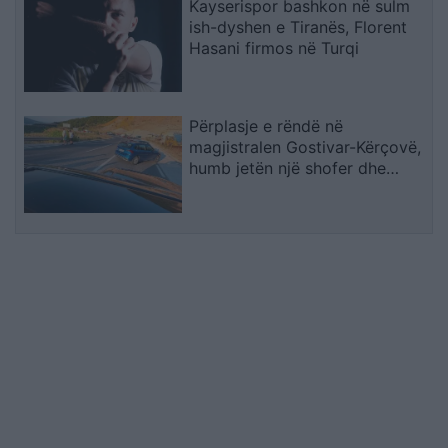
Kayserispor bashkon në sulm
ish-dyshen e Tiranës, Florent
Hasani firmos në Turqi
Përplasje e rëndë në
magjistralen Gostivar-Kërçovë,
humb jetën një shofer dhe
plagoset rëndë një tjetër