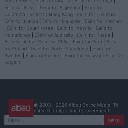
South Africa
|
Esim for Algeria
|
Esim for Portugal
|
Esim for Brazil
|
Esim for Argentina
|
Esim for
Colombia
|
Esim for Hong Kong
|
Esim for Thailand
|
Esim for Macau
|
Esim for Malaysia
|
Esim for Vietnam
|
Esim for South Korea
|
Esim for Austria
|
Esim for
Netherlands
|
Esim for Australia
|
Esim for Russia
|
Esim for India
|
Esim for Chile
|
Esim for Peru
|
Esim
for Poland
|
Esim for North Macedonia
|
Esim for
Sweden
|
Esim for Finland
|
Esim for Norway
|
Esim for
Belgium
© 2003 -
2026 Albeu Online Media. Të
gjitha të drejtat janë të rezervuara!
Search