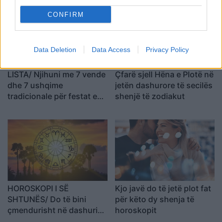
CONFIRM
Data Deletion
Data Access
Privacy Policy
LISTA/ Njihuni me 7 vende
Çfarë sjell Hëna e Plotë në
dhe 7 ushqime
jetën dashurore të secilës
tradicionale për festat e
shenjë të zodiakut
fund vitit
HOROSKOPI I SË
Kjo javë do të jetë plot fat
SHTUNËS/ Do të bini
për këto dy shenja të
çmendurisht në dashuri
horoskopit
me dikë që nuk e keni