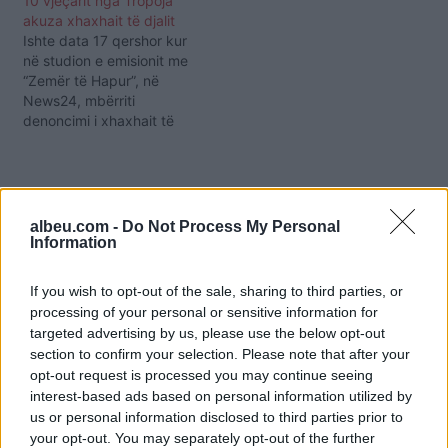
10 vjeçarit nga Tropoja
varkë në liqenin Piru të
mbërrijnë në liqenin Piru,
akuza xhaxhait të djalit
mërkurën pasdite, por 3
pak momente para se ajo
Ishte data 17 qershor kur
orë më vonë një tjetër
të zhdukej pa lënë asnjë
në studion e emisionit me
varkë ngriti…
gjurmë. Në video…
“Zemër të Hapur”, në
News24, mbërriti
denoncimi i xhaxhait të
10-vjeçarit nga Tropoja, i
cili sipas këtij të fundit, u
largua nga shtëpia dhe u
vetëdorëzua në polici,
pasi dhunohej nga njerku
albeu.com -
Do Not Process My Personal
dhe nëna. Në studio
Information
përballë autores Evis
Ahmeti,…
If you wish to opt-out of the sale, sharing to third parties, or
processing of your personal or sensitive information for
targeted advertising by us, please use the below opt-out
section to confirm your selection. Please note that after your
opt-out request is processed you may continue seeing
interest-based ads based on personal information utilized by
us or personal information disclosed to third parties prior to
your opt-out. You may separately opt-out of the further