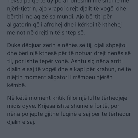
Teksa pa që të dy po afroheshin më shumë me
njëri-tjetrin, ajo vrapoi drejt djalit të vogël dhe
bërtiti me aq zë sa mundi. Ajo bërtiti për
aligatorin që i afrohej dhe i kërkoi të kthehej
me not në drejtim të shtëpisë.
Duke dëgjuar zërin e nënës së tij, djali shpejtoi
dhe bëri një kthesë për të notuar drejt nënës së
tij, por ishte tepër vonë. Ashtu siç nëna arriti
djalin e saj të vogël dhe e kapi për krahun, në të
njëjtin moment aligatori i rrëmbeu njërën
këmbë.
Në këtë moment kritik filloi një luftë tërheqjeje
midis dyve. Krijesa ishte shumë e fortë, por
nëna po jepte gjithë fuqinë e saj për të tërhequr
djalin e saj.