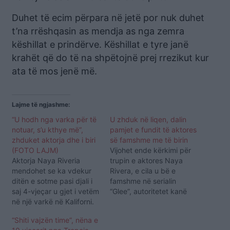
Duhet të ecim përpara në jetë por nuk duhet
t’na rrëshqasin as mendja as nga zemra
këshillat e prindërve. Këshillat e tyre janë
krahët që do të na shpëtojnë prej rrezikut kur
ata të mos jenë më.
Lajme të ngjashme:
“U hodh nga varka për të
U zhduk në liqen, dalin
notuar, s’u kthye më”,
pamjet e fundit të aktores
zhduket aktorja dhe i biri
së famshme me të birin
(FOTO LAJM)
Vijohet ende kërkimi për
Aktorja Naya Riveria
trupin e aktores Naya
mendohet se ka vdekur
Rivera, e cila u bë e
ditën e sotme pasi djali i
famshme në serialin
saj 4-vjeçar u gjet i vetëm
“Glee”, autoritetet kanë
në një varkë në Kaliforni.
publikuar pamjet e fundit
Aktorja e Glee dhe djali
të aktores me djalin e saj
“Shiti vajzën time”, nëna e
Josey morën me qera një
katër-vjeçar Josey, teksa