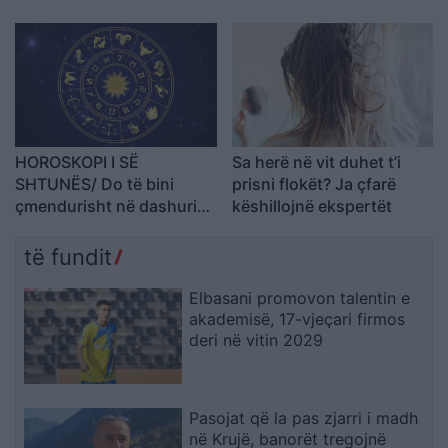
simpatizuar kurrë
HOROSKOPI I SË
Sa herë në vit duhet t’i
SHTUNËS/ Do të bini
prisni flokët? Ja çfarë
çmendurisht në dashuri
këshillojnë ekspertët
me dikë që nuk e keni
simpatizuar kurrë
të fundit
Elbasani promovon talentin e
akademisë, 17-vjeçari firmos
deri në vitin 2029
Pasojat që la pas zjarri i madh
në Krujë, banorët tregojnë