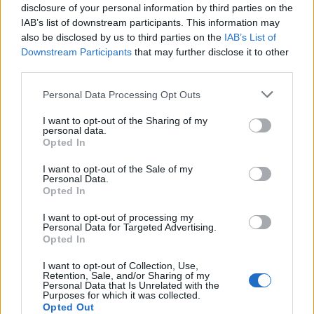
disclosure of your personal information by third parties on the
Shtuar
më
19.06.2022 12:32
IAB’s list of downstream participants. This information may
Tags:
,
,
also be disclosed by us to third parties on the
IAB’s List of
histori frymezuese
historia
nena
Downstream Participants
that may further disclose it to other
,
shpetoi djalin
plaget
third parties.
Personal Data Processing Opt Outs
I want to opt-out of the Sharing of my
personal data.
Opted In
I want to opt-out of the Sale of my
Personal Data.
Opted In
I want to opt-out of processing my
Personal Data for Targeted Advertising.
Opted In
FOTO/ Gjesti përqafime të
Disa fakte që nuk i dini
I want to opt-out of Collection, Use,
ngrohta me ish-banoren e
mbi bakllavanë
Retention, Sale, and/or Sharing of my
Personal Data that Is Unrelated with the
Big Brother Vip
Purposes for which it was collected.
Opted Out