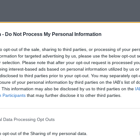
 -
Do Not Process My Personal Information
të mëdha në sektorin vip (si të tjerët në këtë histori
to opt-out of the sale, sharing to third parties, or processing of your per
jë 38-vjeçar i pashëm dhe buzëqeshje verbuese, detyr
formation for targeted advertising by us, please use the below opt-out s
rvonin tavolina në klubet ku ai punonte.Ai e arriti këtë
r selection. Please note that after your opt-out request is processed y
ryesor i Dre ishte aftësia e tij për të sjellë modele, të
eing interest-based ads based on personal information utilized by us or
 në Nju Jork, mësova ekonominë bazë të sistemit. N
disclosed to third parties prior to your opt-out. You may separately opt-
një tutori. Disa nga klientët e pasur të klubeve të na
losure of your personal information by third parties on the IAB’s list of
. This information may also be disclosed by us to third parties on the
IA
r në thelb kjo nuk ishte arsyeja pse ato ishin atje.
Participants
that may further disclose it to other third parties.
 të bukur në vende të tilla. Klubet zakonisht i jepnin “
 Nuk ishin shumë para por marrëdhënia midis tyre dhe 
rata, që arrinin në qindra dollarë në ditë.Gjatë një vit
l Data Processing Opt Outs
o opt-out of the Sharing of my personal data.
sur, të cilët mund të shpenzonin edhe një milion doll