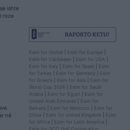
je ishte
ë roze
Esim for Global
|
Esim for Europe
|
Esim for Caribbean
|
Esim for USA
|
Esim for Italy
|
Esim for Spain
|
Esim
for Turkey
|
Esim for Germany
|
Esim
for Greece
|
Esim for Asia
|
Esim for
World Cup 2026
|
Esim for Saudi
Arabia
|
Esim for Egypt
|
Esim for
United Arab Emirates
|
Esim for
ave.
Balkans
|
Esim for Morocco
|
Esim for
China
|
Esim for United Kingdom
|
Esim
iar në
for Africa
|
Esim for Latin America
|
Esim for GCC Gulf Cooperation