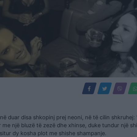
ë duar disa shkopinj prej neoni, në të cilin shkruhej:
 me një bluzë të zezë dhe xhinse, duke tundur një sh
ositur dy kosha plot me shishe shampanje.