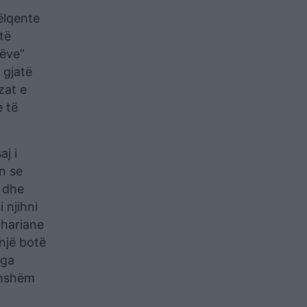
ëlqente
të
rëve”
 gjatë
zat e
e të
aj i
n se
e dhe
 njihni
ahariane
 një botë
nga
amshëm