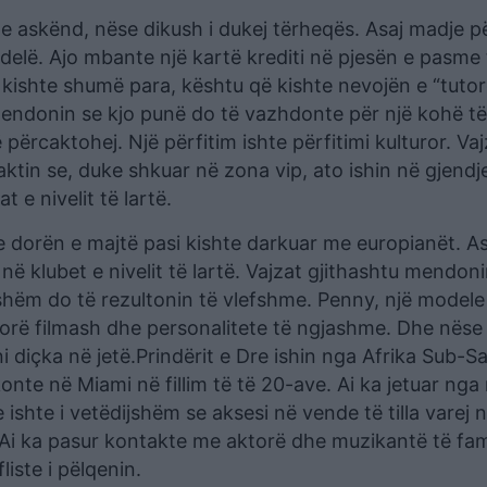
me askënd, nëse dikush i dukej tërheqës. Asaj madje p
delë. Ajo mbante një kartë krediti në pjesën e pasme 
uk kishte shumë para, kështu që kishte nevojën e “tuto
mendonin se kjo punë do të vazhdonte për një kohë të
përcaktohej. Një përfitim ishte përfitimi kulturor. Vaj
aktin se, duke shkuar në zona vip, ato ishin në gjendj
 e nivelit të lartë.
e dorën e majtë pasi kishte darkuar me europianët. As
ë klubet e nivelit të lartë. Vajzat gjithashtu mendoni
sshëm do të rezultonin të vlefshme. Penny, një model
orë filmash dhe personalitete të ngjashme. Dhe nëse i
diçka në jetë.Prindërit e Dre ishin nga Afrika Sub-S
onte në Miami në fillim të të 20-ave. Ai ka jetuar nga
ishte i vetëdijshëm se aksesi në vende të tilla varej 
. Ai ka pasur kontakte me aktorë dhe muzikantë të f
liste i pëlqenin.