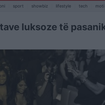
oni
sport
showbiz
lifestyle
tech
moti
stave luksoze të pasani