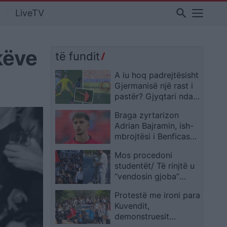
search
LiveTV
këve
të fundit
A iu hoq padrejtësisht
Gjermanisë një rast i
pastër? Gjyqtari ndali
çuditërisht pasimin
Braga zyrtarizon
ideal të Neuerit ndaj
Adrian Bajramin, ish-
Paraguait
mbrojtësi i Benficas
firmos deri në verën e
Mos procedoni
2031
studentët/ Të rinjtë u
“vendosin gjoba”
makinave: Jemi në
Protestë me ironi para
protestë, kërkesat
Kuvendit,
tona janë të qarta
demonstruesit
(VIDEO)
përpiqen të çojnë një