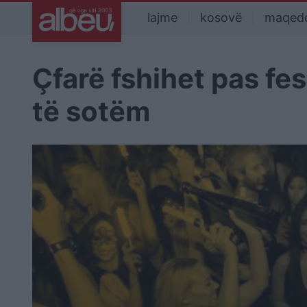
lajme
kosovë
maqed
Çfarë fshihet pas fe
të sotëm