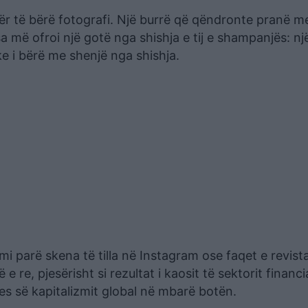
për të bërë fotografi. Një burrë që qëndronte pranë me
a më ofroi një gotë nga shishja e tij e shampanjës: nj
ke i bërë me shenjë nga shishja.
i parë skena të tilla në Instagram ose faqet e revist
 e re, pjesërisht si rezultat i kaosit të sektorit financ
es së kapitalizmit global në mbarë botën.