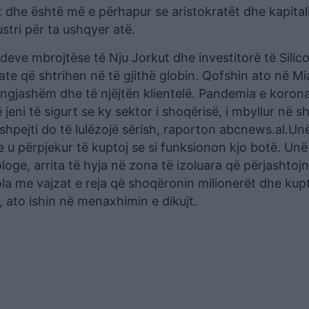
t dhe është më e përhapur se aristokratët dhe kapitali
stri për ta ushqyer atë.
deve mbrojtëse të Nju Jorkut dhe investitorë të Silico
nate që shtrihen në të gjithë globin. Qofshin ato në M
 ngjashëm dhe të njëjtën klientelë. Pandemia e koronav
eni të sigurt se ky sektor i shoqërisë, i mbyllur në s
 shpejti do të lulëzojë sërish, raporton abcnews.al.Un
 u përpjekur të kuptoj se si funksionon kjo botë. Un
oge, arrita të hyja në zona të izoluara që përjashtoj
la me vajzat e reja që shoqëronin milionerët dhe kup
, ato ishin në menaxhimin e dikujt.