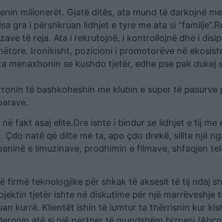
lqenin milionerët. Gjatë ditës, ata mund të darkojnë me
a gra i përshkruan lidhjet e tyre me ata si “familje”.Re
 të reja. Ata i rekrutojnë, i kontrollojnë dhe i disip
ëtore. Ironikisht, pozicioni i promotorëve në ekosist
 ata menaxhonin se kushdo tjetër, edhe pse pak dukej 
rronin të bashkoheshin me klubin e super të pasurve 
parave.
 fakt asaj elite.Dre ishte i bindur se lidhjet e tij me 
. Çdo natë që dilte me ta, apo çdo drekë, sillte një n
paninë e limuzinave, prodhimin e filmave, shfaqjen tel
 firmë teknologjike për shkak të aksesit të tij ndaj 
jektin tjetër ishte në diskutime për një marrëveshje t
n kurrë. Klientët ishin të lumtur ta thërrisnin kur kis
ideronin atë si një partner të mundshëm biznesi./Abc