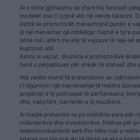
Ai e dinte gjithashtu se çfarë lloj femrash pë
modelet ose t’i çojnë ato në vende luksoze. Dis
është se promotorët menaxhojnë punën e vajzave
si një menaxher që mbikëqyr fuqinë e tyre pun
ishte më i afërt me atë të vajzave të reja që
kuptonin atë.
Ashtu si vajzat, shumica e promotorëve ëndë
fund u përjashtuan për shkak të statusit dhe 
Ata vetëm mund të pretendonin se i përkisnin në
t’i siguronin një marrëveshje të madhe biznesi
projektet e tij pothuajse të përfunduara: kom
dhe, natyrisht, karrierën e tij muzikore.
Ai madje pretendoi se po mblidhte para për një
miliarderëve dhe investitorëve. Ndërsa për pro
telekomunikacionit serb.Por këto nuk u realizua
interes por kjo nuk do të thotë se ata e kons