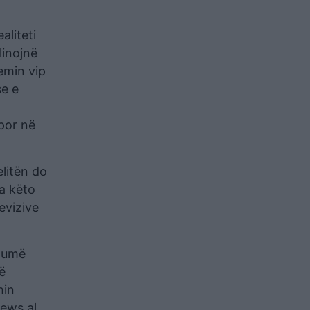
aliteti
linojnë
emin vip
se e
por në
elitën do
ga këto
evizive
shumë
ë
hin
news.al