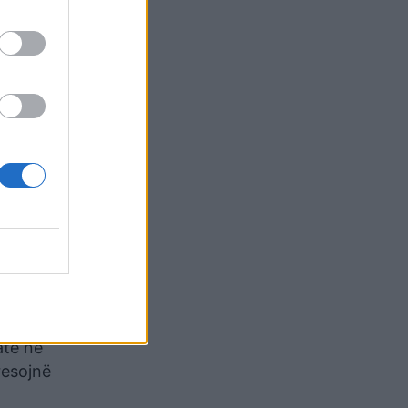
Për të
pronaret
ajza që
hanin),
irë, por
nga
in e
shim së
eve (një
atë në
resojnë