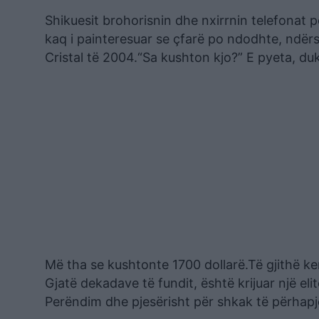
Shikuesit brohorisnin dhe nxirrnin telefonat 
kaq i painteresuar se çfarë po ndodhte, ndërs
Cristal të 2004.“Sa kushton kjo?” E pyeta, du
Më tha se kushtonte 1700 dollarë.Të gjithë kem
Gjatë dekadave të fundit, është krijuar një elitë
Perëndim dhe pjesërisht për shkak të përhapj