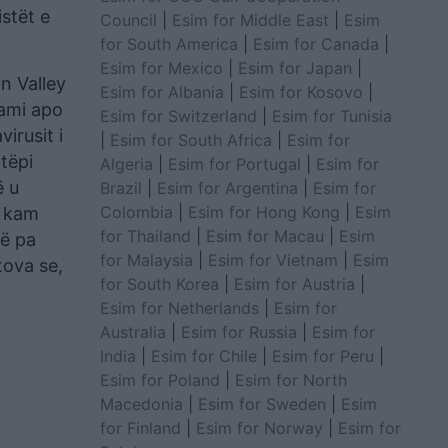
stët e
Council
|
Esim for Middle East
|
Esim
for South America
|
Esim for Canada
|
Esim for Mexico
|
Esim for Japan
|
n Valley
Esim for Albania
|
Esim for Kosovo
|
iami apo
Esim for Switzerland
|
Esim for Tunisia
irusit i
|
Esim for South Africa
|
Esim for
htëpi
Algeria
|
Esim for Portugal
|
Esim for
ë u
Brazil
|
Esim for Argentina
|
Esim for
Colombia
|
Esim for Hong Kong
|
Esim
ë kam
for Thailand
|
Esim for Macau
|
Esim
në pa
for Malaysia
|
Esim for Vietnam
|
Esim
tova se,
for South Korea
|
Esim for Austria
|
Esim for Netherlands
|
Esim for
Australia
|
Esim for Russia
|
Esim for
India
|
Esim for Chile
|
Esim for Peru
|
Esim for Poland
|
Esim for North
Macedonia
|
Esim for Sweden
|
Esim
for Finland
|
Esim for Norway
|
Esim for