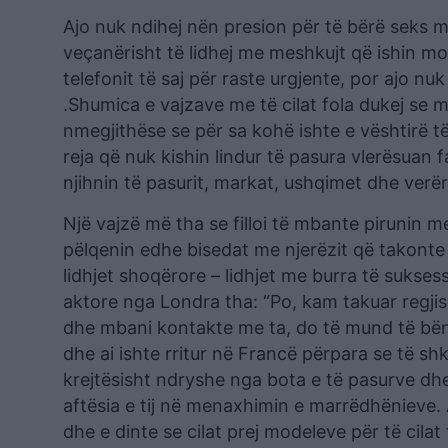
Ajo nuk ndihej nën presion për të bërë seks 
veçanërisht të lidhej me meshkujt që ishin mo
telefonit të saj për raste urgjente, por ajo n
.Shumica e vajzave me të cilat fola dukej se 
nmegjithëse se për sa kohë ishte e vështirë të 
reja që nuk kishin lindur të pasura vlerësuan f
njihnin të pasurit, markat, ushqimet dhe verërat
Një vajzë më tha se filloi të mbante pirunin m
pëlqenin edhe bisedat me njerëzit që takonte n
lidhjet shoqërore – lidhjet me burra të sukse
aktore nga Londra tha: “Po, kam takuar regjis
dhe mbani kontakte me ta, do të mund të bëni 
dhe ai ishte rritur në Francë përpara se të shk
krejtësisht ndryshe nga bota e të pasurve dhe 
aftësia e tij në menaxhimin e marrëdhënieve
dhe e dinte se cilat prej modeleve për të cilat f