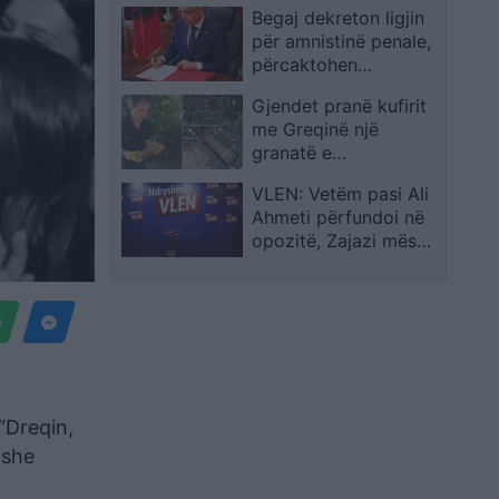
Begaj dekreton ligjin
kosh mbeturinash te
për amnistinë penale,
hyrja
përcaktohen
kategoritë që
Gjendet pranë kufirit
përfitojnë dhe ato që
me Greqinë një
përjashtohen
granatë e
pashpërthyer me
VLEN: Vetëm pasi Ali
rrezik të lartë
Ahmeti përfundoi në
opozitë, Zajazi mësoi
arsyen pse mbeti pa
kanalizim
 “Dreqin,
ishe