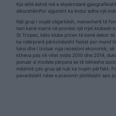
Kjo elitë është më e shpërndarë gjeografikish
dikurshëmPor sigurisht ka lindur edhe një indu
Një grup i vogël oligarkësh, menaxherë të fon
tani kanë marrë në pronësi një rrjet klubesh 
St Tropez, këto klube priren të kenë dekor të
ka ndërprerë përkohësisht festat por mund të j
luksi dhe i izoluar nga recesioni ekonomik, së
ktheva pas në vitet midis 2010 dhe 2014, duke
punuar si modele përpara se të bëhesha sociol
mëshirë çdo grua që nuk ka trupin përfekt. Fo
pavarësisht nëse e pranonin plotësisht apo jo