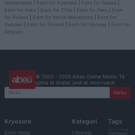
Netherlands
|
Esim for Australia
|
Esim for Russia
|
Esim for India
|
Esim for Chile
|
Esim for Peru
|
Esim
for Poland
|
Esim for North Macedonia
|
Esim for
Sweden
|
Esim for Finland
|
Esim for Norway
|
Esim for
Belgium
© 2003 -
2026 Albeu Online Media. Të
gjitha të drejtat janë të rezervuara!
Search
Kryesore
Kategori
Tags
Erion Veliaj
Lifestyle
Edi Rama