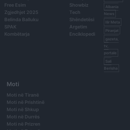
Free Esim
Showbiz
Albania
Zgjedhjet 2025
Tech
News
Belinda Balluku
Shëndetësi
Ilir Meta
SPAK
Argetim
Piranjat
Kombëtarja
Enciklopedi
gazeta,
tv,
portale
Sali
Berisha
Moti
Moti në Tiranë
Moti në Prishtinë
Moti në Shkup
Moti në Durrës
Moti në Prizren