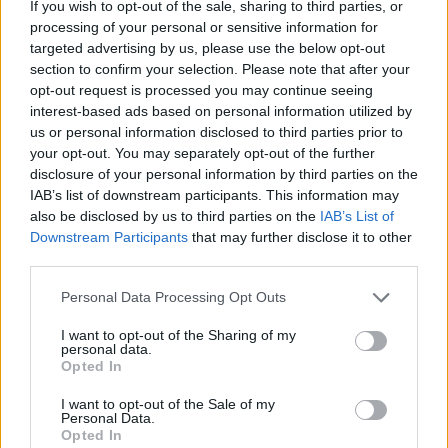
If you wish to opt-out of the sale, sharing to third parties, or
processing of your personal or sensitive information for
Vrasja e 20-vjeçarit në
Rama: 1.100 gjoba për
targeted advertising by us, please use the below opt-out
Korçë, zbardhen detajet e
shpejtësi brenda një jave,
section to confirm your selection. Please note that after your
konfliktit dhe gjendet një
kamerat e trafikut pritet të
opt-out request is processed you may continue seeing
thikë pranë viktimës
nisin së shpejti
interest-based ads based on personal information utilized by
monitorimin
us or personal information disclosed to third parties prior to
your opt-out. You may separately opt-out of the further
disclosure of your personal information by third parties on the
IAB’s list of downstream participants. This information may
also be disclosed by us to third parties on the
IAB’s List of
Downstream Participants
that may further disclose it to other
third parties.
Zbulohet identiteti i 20-
Zjarr në Gjirokastër/
vjeçarit të vrarë në Korçë,
Izolohet flaka në mal,
Personal Data Processing Opt Outs
u qëllua me kallashnikov
shkrumbohen 3 hektarë
brenda një pallati
me shkurre e barishte në
I want to opt-out of the Sharing of my
personal data.
kufirin mes Golemit dhe
Opted In
Progonatit
I want to opt-out of the Sale of my
Personal Data.
Opted In