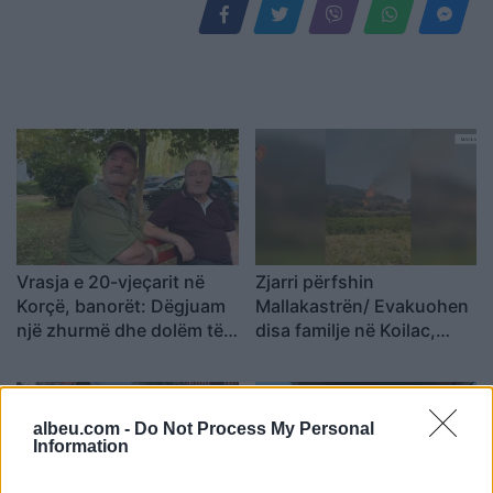
Vrasja e 20-vjeçarit në
Zjarri përfshin
Korçë, banorët: Dëgjuam
Mallakastrën/ Evakuohen
një zhurmë dhe dolëm të
disa familje në Koilac,
shihnim çfarë kishte
flakët afrohen pranë
ndodhur
banesave
albeu.com -
Do Not Process My Personal
Information