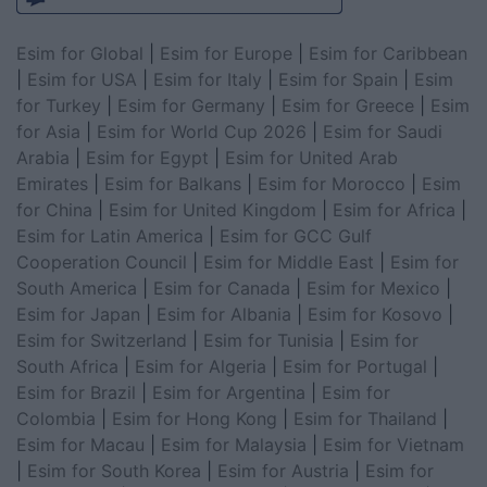
Esim for Global
|
Esim for Europe
|
Esim for Caribbean
|
Esim for USA
|
Esim for Italy
|
Esim for Spain
|
Esim
for Turkey
|
Esim for Germany
|
Esim for Greece
|
Esim
for Asia
|
Esim for World Cup 2026
|
Esim for Saudi
Arabia
|
Esim for Egypt
|
Esim for United Arab
Emirates
|
Esim for Balkans
|
Esim for Morocco
|
Esim
for China
|
Esim for United Kingdom
|
Esim for Africa
|
Esim for Latin America
|
Esim for GCC Gulf
Cooperation Council
|
Esim for Middle East
|
Esim for
South America
|
Esim for Canada
|
Esim for Mexico
|
Esim for Japan
|
Esim for Albania
|
Esim for Kosovo
|
Esim for Switzerland
|
Esim for Tunisia
|
Esim for
South Africa
|
Esim for Algeria
|
Esim for Portugal
|
Esim for Brazil
|
Esim for Argentina
|
Esim for
Colombia
|
Esim for Hong Kong
|
Esim for Thailand
|
Esim for Macau
|
Esim for Malaysia
|
Esim for Vietnam
|
Esim for South Korea
|
Esim for Austria
|
Esim for