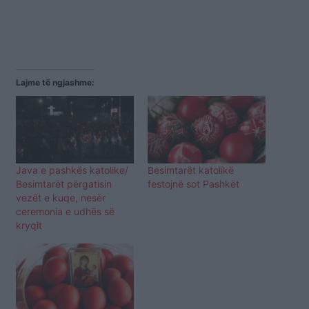
Lajme të ngjashme:
Java e pashkës katolike/
Besimtarët katolikë
Besimtarët përgatisin
festojnë sot Pashkët
vezët e kuqe, nesër
ceremonia e udhës së
kryqit