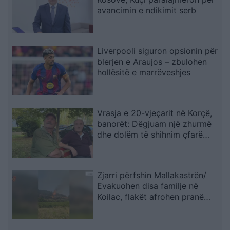
avancimin e ndikimit serb
Liverpooli siguron opsionin për
blerjen e Araujos – zbulohen
hollësitë e marrëveshjes
Vrasja e 20-vjeçarit në Korçë,
banorët: Dëgjuam një zhurmë
dhe dolëm të shihnim çfarë
kishte ndodhur
Zjarri përfshin Mallakastrën/
Evakuohen disa familje në
Koilac, flakët afrohen pranë
banesave