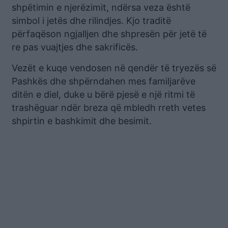
shpëtimin e njerëzimit, ndërsa veza është
simbol i jetës dhe rilindjes. Kjo traditë
përfaqëson ngjalljen dhe shpresën për jetë të
re pas vuajtjes dhe sakrificës.
Vezët e kuqe vendosen në qendër të tryezës së
Pashkës dhe shpërndahen mes familjarëve
ditën e diel, duke u bërë pjesë e një ritmi të
trashëguar ndër breza që mbledh rreth vetes
shpirtin e bashkimit dhe besimit.