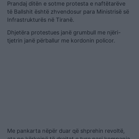
Prandaj ditën e sotme protesta e naftëtarëve
të Ballshit është zhvendosur para Ministrisë së
Infrastrukturës në Tiranë.
Dhjetëra protestues janë grumbull me njëri-
tjetrin janë përballur me kordonin policor.
Me pankarta nëpër duar që shprehin revoltë,
ata po kërkojnë të drejtat e tyre pasi kompania