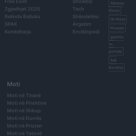
Free Esim
Showbiz
Albania
Zgjedhjet 2025
Tech
News
Belinda Balluku
Shëndetësi
Ilir Meta
SPAK
Argetim
Piranjat
Kombëtarja
Enciklopedi
gazeta,
tv,
portale
Sali
Berisha
Moti
Moti në Tiranë
Moti në Prishtinë
Moti në Shkup
Moti në Durrës
Moti në Prizren
Moti në Tetovë