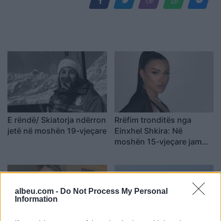
E rëndë/ Skiatorja ndërron
Rrëfim tronditës nga
jetë në moshën 19-vjeçare
Einxhel Shkira: Në
moshën 15-vjeçare jam…
albeu.com -
Do Not Process My Personal
Information