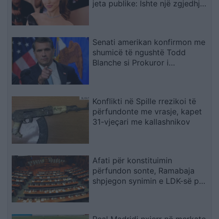
jeta publike: Ishte një zgjedhje
e menduar prej kohësh
Senati amerikan konfirmon me
shumicë të ngushtë Todd
Blanche si Prokuror i
Përgjithshëm i SHBA-së
Konflikti në Spille rrezikoi të
përfundonte me vrasje, kapet
31-vjeçari me kallashnikov
Afati për konstituimin
përfundon sonte, Ramabaja
shpjegon synimin e LDK-së për
presidencën dhe sulmon
opozitën