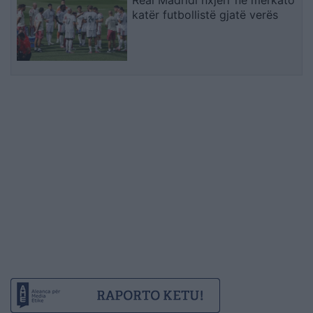
Real Madridi nxjerr në merkato
katër futbollistë gjatë verës