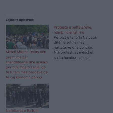
Lajme të ngjashme:
Protesta e naftëtarëve,
humb ndjenjat i riu
Përplasje të forta ka patur
ditën e sotme mes
naftëtarve dhe policisë.
Mehdi Malkaj: Rama bëri
Një protestues mësohet
premtime për
se ka humbur ndjenjat
shëndetësinë dhe arsimin,
para ministrisë së
por nuk mbajti asgjë, do
Infrastrukturës dhe
të futem mes policëve që
Energjitikës. Ai i është
të çaj kordonin policor
bashkuar naftëtarëve të
Ballshit që protestojnë për
shlyerjen e pagave, të
cilat kanë më shumë se
20 muaj që nuk i kanë…
Naftëtarët e Ballshit