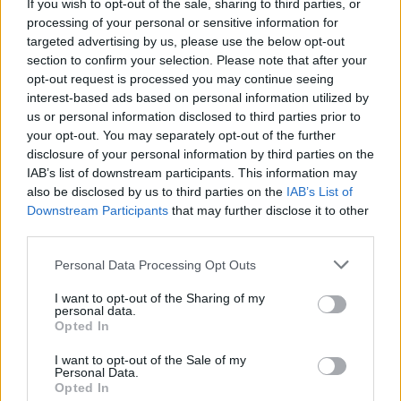
If you wish to opt-out of the sale, sharing to third parties, or
FOTO/ Chiara Ferragni më
Humbi në pyllin e
processing of your personal or sensitive information for
e dashuruar se kurrë,
Llogarasë, gjendet pas
targeted advertising by us, please use the below opt-out
kush është CEO që i
disa orësh turisti francez
section to confirm your selection. Please note that after your
opt-out request is processed you may continue seeing
rrëmbeu zemrën pas
interest-based ads based on personal information utilized by
ndarjes
us or personal information disclosed to third parties prior to
your opt-out. You may separately opt-out of the further
disclosure of your personal information by third parties on the
IAB’s list of downstream participants. This information may
also be disclosed by us to third parties on the
IAB’s List of
Downstream Participants
that may further disclose it to other
“U ula në krevat dhe po
U akuzua për vdekjen e
third parties.
qaja”/ Fatma Haxhialiu
yllit të “Friends”, mjeku
Personal Data Processing Opt Outs
ndan momentin sfidues të
pranon fajin
shtatzënisë
I want to opt-out of the Sharing of my
personal data.
Opted In
I want to opt-out of the Sale of my
Personal Data.
Opted In