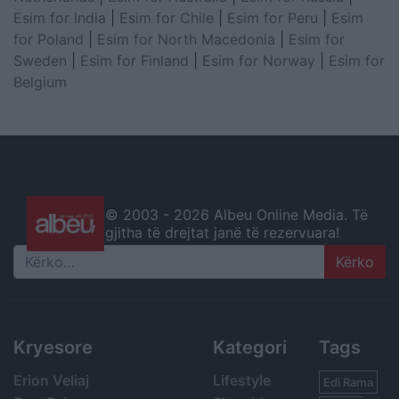
Esim for India
|
Esim for Chile
|
Esim for Peru
|
Esim
for Poland
|
Esim for North Macedonia
|
Esim for
Sweden
|
Esim for Finland
|
Esim for Norway
|
Esim for
Belgium
© 2003 -
2026 Albeu Online Media. Të
gjitha të drejtat janë të rezervuara!
Search
Kryesore
Kategori
Tags
Erion Veliaj
Lifestyle
Edi Rama