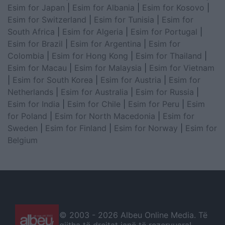
Esim for Japan
|
Esim for Albania
|
Esim for Kosovo
|
Esim for Switzerland
|
Esim for Tunisia
|
Esim for
South Africa
|
Esim for Algeria
|
Esim for Portugal
|
Esim for Brazil
|
Esim for Argentina
|
Esim for
Colombia
|
Esim for Hong Kong
|
Esim for Thailand
|
Esim for Macau
|
Esim for Malaysia
|
Esim for Vietnam
|
Esim for South Korea
|
Esim for Austria
|
Esim for
Netherlands
|
Esim for Australia
|
Esim for Russia
|
Esim for India
|
Esim for Chile
|
Esim for Peru
|
Esim
for Poland
|
Esim for North Macedonia
|
Esim for
Sweden
|
Esim for Finland
|
Esim for Norway
|
Esim for
Belgium
© 2003 -
2026 Albeu Online Media. Të
gjitha të drejtat janë të rezervuara!