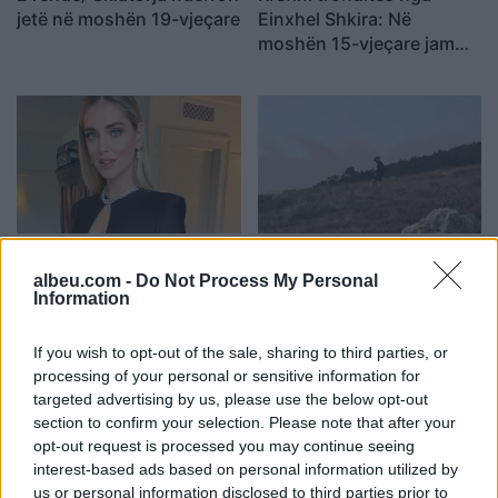
jetë në moshën 19-vjeçare
Einxhel Shkira: Në
moshën 15-vjeçare jam…
FOTO/ Chiara Ferragni më
Humbi në pyllin e
e dashuruar se kurrë,
Llogarasë, gjendet pas
albeu.com -
Do Not Process My Personal
kush është CEO që i
disa orësh turisti francez
Information
rrëmbeu zemrën pas
ndarjes
If you wish to opt-out of the sale, sharing to third parties, or
processing of your personal or sensitive information for
targeted advertising by us, please use the below opt-out
section to confirm your selection. Please note that after your
opt-out request is processed you may continue seeing
interest-based ads based on personal information utilized by
us or personal information disclosed to third parties prior to