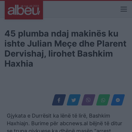
45 plumba ndaj makinës ku
ishte Julian Meçe dhe Plarent
Dervishaj, lirohet Bashkim
Haxhia
Gjykata e Durrësit ka lënë të lirë, Bashkim
Haxhiajn. Burime për abcnews.al bëjnë të ditur
se trupa gjykuese ka dhënë masën “arrest