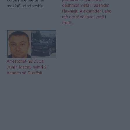
dëshmon vëllai i Bashkim
makinë ndodheshin
Haxhiajt: Aleksandër Laho
Plaurent Dervishaj dhe
më erdhi në lokal vetë i
Julian Meçaj, është liruar
tretë…
nga burgu. Vendimi për
lirimin e Haxhia është
marrë dy javë më parë
nga gjyqtari i seancës
paraprake Vladimir
Skënderi, i cili teksa…
Arrestohet në Dubai
Julian Meçaj, numri 2 i
bandës së Durrësit