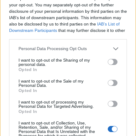
“U ula në krevat dhe po
U akuzua për vdekjen e
your opt-out. You may separately opt-out of the further
qaja”/ Fatma Haxhialiu
yllit të “Friends”, mjeku
disclosure of your personal information by third parties on the
ndan momentin sfidues të
pranon fajin
IAB’s list of downstream participants. This information may
shtatzënisë
also be disclosed by us to third parties on the
IAB’s List of
Downstream Participants
that may further disclose it to other
third parties.
Personal Data Processing Opt Outs
I want to opt-out of the Sharing of my
personal data.
Opted In
Bregu: Bashkëpunimi nuk
Indeksimi i pensioneve/
është zgjedhje, por
Sa rriten pagat në qytet
I want to opt-out of the Sale of my
domosdoshmëri …edhe
dhe në fshat, ja kush
Personal Data.
Opted In
për brezat e ardhshëm!
përfiton
të fundit
I want to opt-out of processing my
Personal Data for Targeted Advertising.
Opted In
Real Madridi shqyrton tre yje
të mesfushës pas dështimit me
I want to opt-out of Collection, Use,
Rodrin
Retention, Sale, and/or Sharing of my
Personal Data that Is Unrelated with the
Purposes for which it was collected.