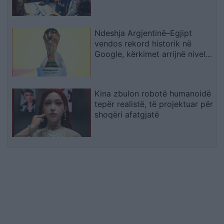
Ndeshja Argjentinë–Egjipt
vendos rekord historik në
Google, kërkimet arrijnë nivele
të papara
Kina zbulon robotë humanoidë
tepër realistë, të projektuar për
shoqëri afatgjatë