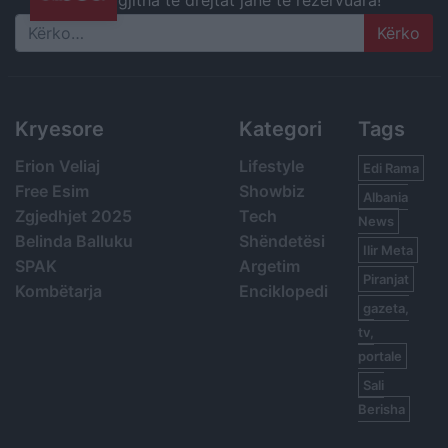
Search
Kryesore
Kategori
Tags
Erion Veliaj
Lifestyle
Edi Rama
Free Esim
Showbiz
Albania
Zgjedhjet 2025
Tech
News
Belinda Balluku
Shëndetësi
Ilir Meta
SPAK
Argetim
Piranjat
Kombëtarja
Enciklopedi
gazeta,
tv,
portale
Sali
Berisha