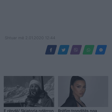
Shtuar
më
2.01.2020 12:44
E rëndë/ Skiatorja ndërron
Rrëfim tronditës nga