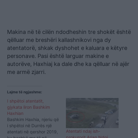
Makina në të cilën ndodheshin tre shokët është
qëlluar me breshëri kallashnikovi nga dy
atentatorë, shkak dyshohet e kaluara e këtyre
personave. Pasi është larguar makine e
autorëve, Haxhiaj ka dale dhe ka qëlluar në ajër
me armë zjarri.
Lajme të ngjashme:
I shpëtoi atentatit,
gjykata liron Bashkim
Haxhian
Bashkim Haxhia, njeriu që
i shpëtoi në Durrës një
Atentati ndaj ish-
atentati në qershor 2019,
prokurorit Arjan Ndoj,
ku bashkë me të në