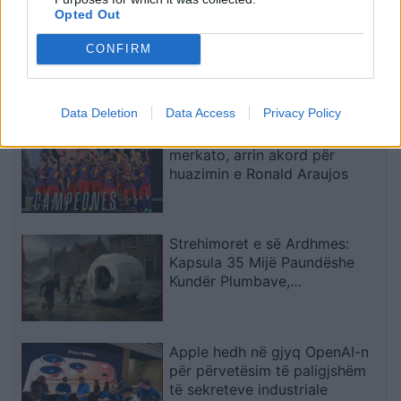
Opted Out
Horoskopi 8 Gusht 2026/
CONFIRM
Çfarë kanë rezervuar yjet për
secilën shenjë?
Data Deletion
Data Access
Privacy Policy
Liverpooli surprizon në
merkato, arrin akord për
huazimin e Ronald Araujos
Strehimoret e së Ardhmes:
Kapsula 35 Mijë Paundëshe
Kundër Plumbave,
Shpërthimeve dhe Fatkeqësive
Natyrore
Apple hedh në gjyq OpenAI-n
për përvetësim të paligjshëm
të sekreteve industriale