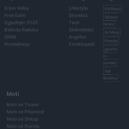
Erion Veliaj
Lifestyle
Edi Rama
Free Esim
Showbiz
Albania
Zgjedhjet 2025
Tech
News
Belinda Balluku
Shëndetësi
Ilir Meta
SPAK
Argetim
Piranjat
Kombëtarja
Enciklopedi
gazeta,
tv,
portale
Sali
Berisha
Moti
Moti në Tiranë
Moti në Prishtinë
Moti në Shkup
Moti në Durrës