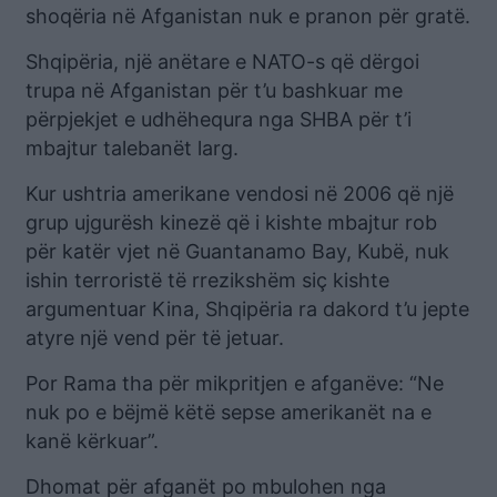
shoqëria në Afganistan nuk e pranon për gratë.
Shqipëria, një anëtare e NATO-s që dërgoi
trupa në Afganistan për t’u bashkuar me
përpjekjet e udhëhequra nga SHBA për t’i
mbajtur talebanët larg.
Kur ushtria amerikane vendosi në 2006 që një
grup ujgurësh kinezë që i kishte mbajtur rob
për katër vjet në Guantanamo Bay, Kubë, nuk
ishin terroristë të rrezikshëm siç kishte
argumentuar Kina, Shqipëria ra dakord t’u jepte
atyre një vend për të jetuar.
Por Rama tha për mikpritjen e afganëve: “Ne
nuk po e bëjmë këtë sepse amerikanët na e
kanë kërkuar”.
Dhomat për afganët po mbulohen nga