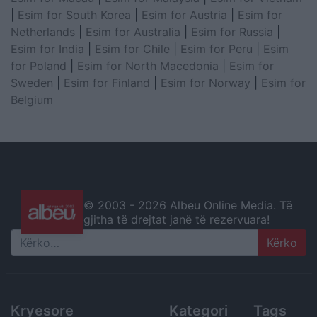
|
Esim for South Korea
|
Esim for Austria
|
Esim for
Netherlands
|
Esim for Australia
|
Esim for Russia
|
Esim for India
|
Esim for Chile
|
Esim for Peru
|
Esim
for Poland
|
Esim for North Macedonia
|
Esim for
Sweden
|
Esim for Finland
|
Esim for Norway
|
Esim for
Belgium
© 2003 -
2026 Albeu Online Media. Të
gjitha të drejtat janë të rezervuara!
Search
Kryesore
Kategori
Tags