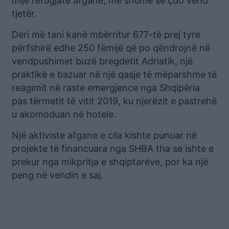
mijë refugjatë afganë, më shumë se çdo vend
tjetër.
Deri më tani kanë mbërritur 677-të prej tyre
përfshirë edhe 250 fëmijë që po qëndrojnë në
vendpushimet buzë bregdetit Adriatik, një
praktikë e bazuar në një qasje të mëparshme të
reagimit në raste emergjence nga Shqipëria
pas tërmetit të vitit 2019, ku njerëzit e pastrehë
u akomoduan në hotele.
Një aktiviste afgane e cila kishte punuar në
projekte të financuara nga SHBA tha se ishte e
prekur nga mikpritja e shqiptarëve, por ka një
peng në vendin e saj.