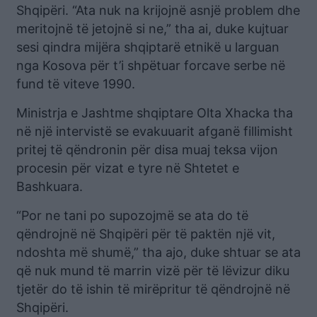
Shqipëri. “Ata nuk na krijojnë asnjë problem dhe
meritojnë të jetojnë si ne,” tha ai, duke kujtuar
sesi qindra mijëra shqiptarë etnikë u larguan
nga Kosova për t’i shpëtuar forcave serbe në
fund të viteve 1990.
Ministrja e Jashtme shqiptare Olta Xhacka tha
në një intervistë se evakuuarit afganë fillimisht
pritej të qëndronin për disa muaj teksa vijon
procesin për vizat e tyre në Shtetet e
Bashkuara.
“Por ne tani po supozojmë se ata do të
qëndrojnë në Shqipëri për të paktën një vit,
ndoshta më shumë,” tha ajo, duke shtuar se ata
që nuk mund të marrin vizë për të lëvizur diku
tjetër do të ishin të mirëpritur të qëndrojnë në
Shqipëri.