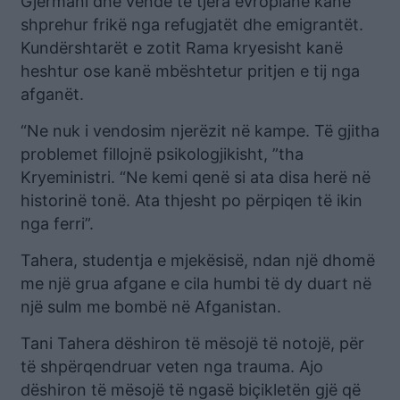
Gjermani dhe vende të tjera evropiane kanë
shprehur frikë nga refugjatët dhe emigrantët.
Kundërshtarët e zotit Rama kryesisht kanë
heshtur ose kanë mbështetur pritjen e tij nga
afganët.
“Ne nuk i vendosim njerëzit në kampe. Të gjitha
problemet fillojnë psikologjikisht, ”tha
Kryeministri. “Ne kemi qenë si ata disa herë në
historinë tonë. Ata thjesht po përpiqen të ikin
nga ferri”.
Tahera, studentja e mjekësisë, ndan një dhomë
me një grua afgane e cila humbi të dy duart në
një sulm me bombë në Afganistan.
Tani Tahera dëshiron të mësojë të notojë, për
të shpërqendruar veten nga trauma. Ajo
dëshiron të mësojë të ngasë biçikletën gjë që