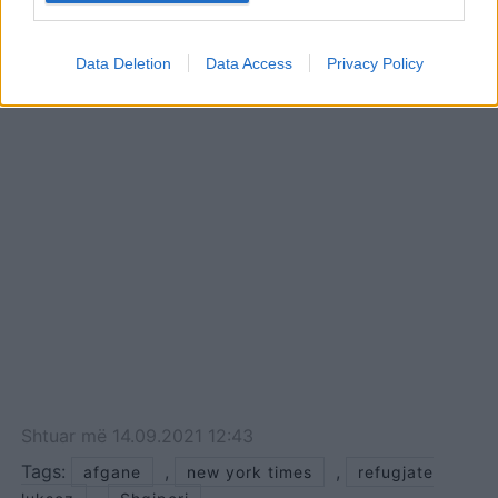
afganë u është refuzuar
viza amerikane, ku do
qëndrojnë tani?
Data Deletion
Data Access
Privacy Policy
Shtuar
më
14.09.2021 12:43
Tags:
,
,
afgane
new york times
refugjate
,