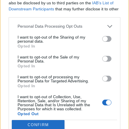
also be disclosed by us to third parties on the
IAB’s List of
vërtet”.
Downstream Participants
that may further disclose it to other
third parties.
Personal Data Processing Opt Outs
Lajme të ngjashme:
I want to opt-out of the Sharing of my
personal data.
Opted In
I want to opt-out of the Sale of my
Personal Data.
Zbulohet incidenti me
“Në Shqipëri do të vijnë
Opted In
afganët në Shqipëri: Një
70 mijë afganë, do të
avion plot refugjatë u
asimilojnë fshatrat e Vorio
I want to opt-out of processing my
ndalua të ulej në Rinas?
Epirit”, mediat grek: Plan i
Personal Data for Targeted Advertising.
Ramës me Erdoganin
Opted In
I want to opt-out of Collection, Use,
Retention, Sale, and/or Sharing of my
Personal Data that Is Unrelated with the
Purposes for which it was collected.
Opted Out
Qindra refugjatëve
CONFIRM