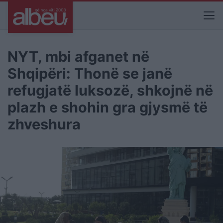
NYT, mbi afganet në
Shqipëri: Thonë se janë
refugjatë luksozë, shkojnë në
plazh e shohin gra gjysmë të
zhveshura