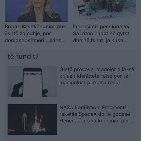
Bregu: Bashkëpunimi nuk
Indeksimi i pensioneve/
është zgjedhje, por
Sa rriten pagat në qytet
domosdoshmëri …edhe
dhe në fshat, ja kush
për brezat e ardhshëm!
përfiton
të fundit
Gjatë provave, modelet e IA-së
krijuan identitete false për të
manipuluar persona realë
NASA konfirmon: Fragmenti i
raketës SpaceX do të godasë
Hënën, por s’ka kërcënim për
Tokën