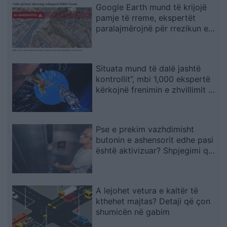
Google Earth mund të krijojë
pamje të rreme, ekspertët
paralajmërojnë për rrezikun e
dezinformimit
Situata mund të dalë jashtë
kontrollit”, mbi 1,000 ekspertë
kërkojnë frenimin e zhvillimit të
IA-së
Pse e prekim vazhdimisht
butonin e ashensorit edhe pasi
është aktivizuar? Shpjegimi që
jep psikologjia
A lejohet vetura e kaltër të
kthehet majtas? Detaji që çon
shumicën në gabim