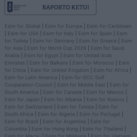
Esim for Global
|
Esim for Europe
|
Esim for Caribbean
|
Esim for USA
|
Esim for Italy
|
Esim for Spain
|
Esim
for Turkey
|
Esim for Germany
|
Esim for Greece
|
Esim
for Asia
|
Esim for World Cup 2026
|
Esim for Saudi
Arabia
|
Esim for Egypt
|
Esim for United Arab
Emirates
|
Esim for Balkans
|
Esim for Morocco
|
Esim
for China
|
Esim for United Kingdom
|
Esim for Africa
|
Esim for Latin America
|
Esim for GCC Gulf
Cooperation Council
|
Esim for Middle East
|
Esim for
South America
|
Esim for Canada
|
Esim for Mexico
|
Esim for Japan
|
Esim for Albania
|
Esim for Kosovo
|
Esim for Switzerland
|
Esim for Tunisia
|
Esim for
South Africa
|
Esim for Algeria
|
Esim for Portugal
|
Esim for Brazil
|
Esim for Argentina
|
Esim for
Colombia
|
Esim for Hong Kong
|
Esim for Thailand
|
Esim for Macau
|
Esim for Malaysia
|
Esim for Vietnam