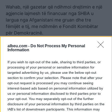
Wahab, një gazetar që ndihmoi drejtimin e një
agjencie lajmesh të financuar nga SHBA u
largua nga Afganistani me gruan dhe tre
fëmijët e tij, me ndihmën e Fondit Kombëtar
për Demokracinë.
“Ne jemi refugjatë luksozë,” tha ai duke qeshur.
albeu.com -
Do Not Process My Personal
“Ne shkojmë në plazh dhe shohim gra gjysmë
Information
të zhveshura. Ne flemë, hamë dhe shkojmë në
If you wish to opt-out of the sale, sharing to third parties, or
plazh. Për shumicën e njerëzve, kjo do të dukej
processing of your personal or sensitive information for
si parajsë”, tha ai.
targeted advertising by us, please use the below opt-out
section to confirm your selection. Please note that after your
Një redaktore, e cila kërkoi të mos prezantohej
opt-out request is processed you may continue seeing
me emër sepse familja e saj mori kërcënime
interest-based ads based on personal information utilized by
nga talebanët, tha se ajo kishte “hequr dorë
us or personal information disclosed to third parties prior to
nga shpresa në Afganistan” dhe mendonte se
your opt-out. You may separately opt-out of the further
disclosure of your personal information by third parties on the
Shtetet e Bashkuara kishin “lloj të drejtë” të
IAB’s list of downstream participants. This information may
tërhiqeshin, sepse asgjë nuk po ndryshonte