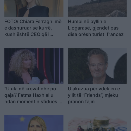
FOTO/ Chiara Ferragni më
Humbi në pyllin e
e dashuruar se kurrë,
Llogarasë, gjendet pas
kush është CEO që i
disa orësh turisti francez
rrëmbeu zemrën pas
ndarjes
“U ula në krevat dhe po
U akuzua për vdekjen e
qaja”/ Fatma Haxhialiu
yllit të “Friends”, mjeku
ndan momentin sfidues të
pranon fajin
shtatzënisë