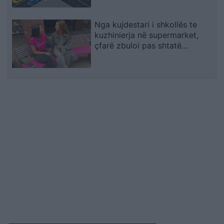
Nga kujdestari i shkollës te
kuzhinierja në supermarket,
çfarë zbuloi pas shtatë
bisedash me të panjohur