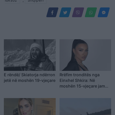
luksoz
Shqiperi
E rëndë/ Skiatorja ndërron
Rrëfim tronditës nga
jetë në moshën 19-vjeçare
Einxhel Shkira: Në
moshën 15-vjeçare jam…