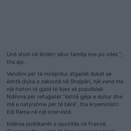
Unë shoh në ëndërr sikur familja ime po vdes “,
tha ajo.
Vendimi për të mirëpritur afganët duket se
është diçka e zakontë në Shqipëri, një vend me
një histori të gjatë të ikjes së popullsisë.
Ndihma për refugjatët “është gjëja e duhur dhe
më e natyrshme për të bërë”, tha kryeministri
Edi Rama në një intervistë.
Ndërsa politikanët e opozitës në Francë,