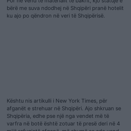
Por në vend të materialit të bakrit, kjo statujë e
bërë me suva ndodhej në Shqipëri pranë hotelit
ku ajo po qëndron në veri të Shqipërisë.
Kështu nis artikulli i New York Times, për
afganët e strehuar në Shqipëri. Ajo shkruan se
Shqipëria, edhe pse një nga vendet më të
varfra në botë është zotuar të presë deri në 4