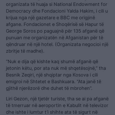
organizata të huaja si National Endowment for
Democracy dhe Fondacioni Yalda Hakim, i cili u
krijua nga një gazetare e BBC me origjinë
afgane. Fondacionet e Shoqërisë së Hapur të
George Soros po paguajnë për 135 afganë që
punuan me organizatën në Afganistan për të
qëndruar në një hotel. (Organizata negocioi një
zbritje të madhe).
“Nuk e dija që kishte kaq shumë afganë që
jetonin këtu, por ata nuk më shqetësojnë,” tha
Besnik Zeqiri, një shqiptar nga Kosova i cili
emigroi në Shtetet e Bashkuara. “Ata janë të
gjithë njerëzorë dhe duhet të mbrohen”.
Liri Gezon, një tjetër turiste, tha se ai pa afganë
të tmerruar në aeroportin e Kabulit në televizor
dhe ishte i lumtur t’i shihte ata të sigurt në