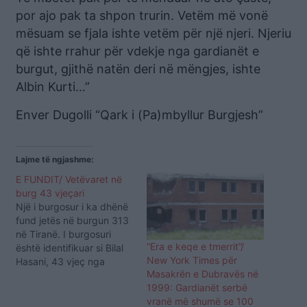
por ajo pak ta shpon trurin. Vetëm më vonë
mësuam se fjala ishte vetëm për një njeri. Njeriu
që ishte rrahur për vdekje nga gardianët e
burgut, gjithë natën deri në mëngjes, ishte
Albin Kurti…”
Enver Dugolli “Qark i (Pa)mbyllur Burgjesh”
Lajme të ngjashme:
E FUNDIT/ Vetëvaret në
burg 43 vjeçari
Një i burgosur i ka dhënë
fund jetës në burgun 313
në Tiranë. I burgosuri
“Era e keqe e tmerrit”/
është identifikuar si Bilal
New York Times për
Hasani, 43 vjeç nga
Masakrën e Dubravës në
Kukësi dhe banues në
1999: Gardianët serbë
Kamëz qëndronte në
vranë më shumë se 100
paraburgim, në pritje të