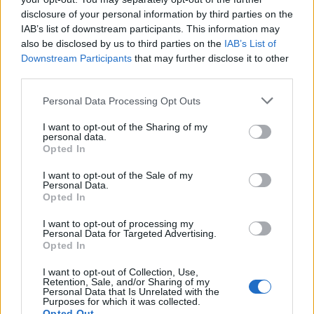
disclosure of your personal information by third parties on the
IAB’s list of downstream participants. This information may
also be disclosed by us to third parties on the
IAB’s List of
Downstream Participants
that may further disclose it to other
third parties.
Personal Data Processing Opt Outs
FOTO/ Chiara Ferragni më
Humbi në pyllin e
I want to opt-out of the Sharing of my
personal data.
e dashuruar se kurrë,
Llogarasë, gjendet pas
Opted In
kush është CEO që i
disa orësh turisti francez
rrëmbeu zemrën pas
I want to opt-out of the Sale of my
Personal Data.
ndarjes
Opted In
I want to opt-out of processing my
Personal Data for Targeted Advertising.
Opted In
I want to opt-out of Collection, Use,
Retention, Sale, and/or Sharing of my
“U ula në krevat dhe po
U akuzua për vdekjen e
Personal Data that Is Unrelated with the
qaja”/ Fatma Haxhialiu
yllit të “Friends”, mjeku
Purposes for which it was collected.
Opted Out