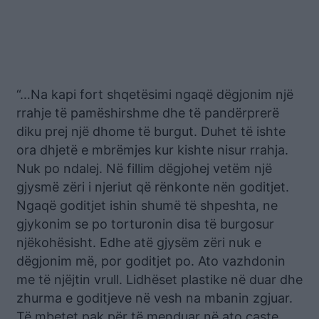
“…Na kapi fort shqetësimi ngaqë dëgjonim një
rrahje të pamëshirshme dhe të pandërprerë
diku prej një dhome të burgut. Duhet të ishte
ora dhjetë e mbrëmjes kur kishte nisur rrahja.
Nuk po ndalej. Në fillim dëgjohej vetëm një
gjysmë zëri i njeriut që rënkonte nën goditjet.
Ngaqë goditjet ishin shumë të shpeshta, ne
gjykonim se po torturonin disa të burgosur
njëkohësisht. Edhe atë gjysëm zëri nuk e
dëgjonim më, por goditjet po. Ato vazhdonin
me të njëjtin vrull. Lidhëset plastike në duar dhe
zhurma e goditjeve në vesh na mbanin zgjuar.
Të mbetet pak për të menduar në ato çaste,