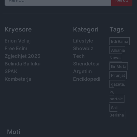
Search
Kryesore
Kategori
Tags
Erion Veliaj
Lifestyle
Edi Rama
Free Esim
Showbiz
Albania
Zgjedhjet 2025
Tech
News
Belinda Balluku
Shëndetësi
Ilir Meta
SPAK
Argetim
Piranjat
Kombëtarja
Enciklopedi
gazeta,
tv,
portale
Sali
Berisha
Moti