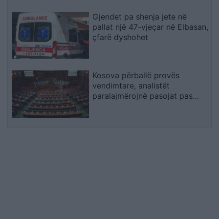
Gjendet pa shenja jete në
pallat një 47-vjeçar në Elbasan,
çfarë dyshohet
Kosova përballë provës
vendimtare, analistët
paralajmërojnë pasojat pas
mungesës së marrëveshjes
Kurti–Abdixhiku