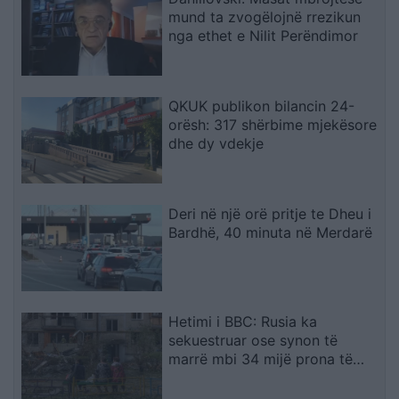
mund ta zvogëlojnë rrezikun
nga ethet e Nilit Perëndimor
QKUK publikon bilancin 24-
orësh: 317 shërbime mjekësore
dhe dy vdekje
Deri në një orë pritje te Dheu i
Bardhë, 40 minuta në Merdarë
Hetimi i BBC: Rusia ka
sekuestruar ose synon të
marrë mbi 34 mijë prona të
ukrainasve në zonat e
pushtuara