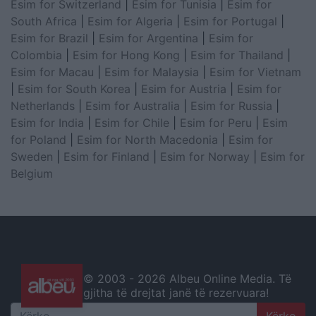
Esim for Switzerland
|
Esim for Tunisia
|
Esim for
South Africa
|
Esim for Algeria
|
Esim for Portugal
|
Esim for Brazil
|
Esim for Argentina
|
Esim for
Colombia
|
Esim for Hong Kong
|
Esim for Thailand
|
Esim for Macau
|
Esim for Malaysia
|
Esim for Vietnam
|
Esim for South Korea
|
Esim for Austria
|
Esim for
Netherlands
|
Esim for Australia
|
Esim for Russia
|
Esim for India
|
Esim for Chile
|
Esim for Peru
|
Esim
for Poland
|
Esim for North Macedonia
|
Esim for
Sweden
|
Esim for Finland
|
Esim for Norway
|
Esim for
Belgium
© 2003 -
2026 Albeu Online Media. Të
gjitha të drejtat janë të rezervuara!