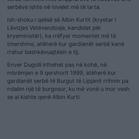
serbëve ishte në nivelet më të larta.
Ish-shoku i qelisë së Albin Kurtit (kryetar i
Lëvizjes Vetëvendosje, kandidat për
kryeministër), ka rrëfyer momentet më të
tmershme, atëherë kur gardianët serbë kanë
rrahur bashkëvuajtësin e tij.
Enver Dugolli kthehet pas në kohë, në
mbrëmjen e 9 qershorit 1999, atëherë kur
gardianët serbë të Burgut të Lipjanit rrihnin pa
ndalim një të burgosur, ku më vonë u mor vesh
se ai kishte qenë Albin Kurti.