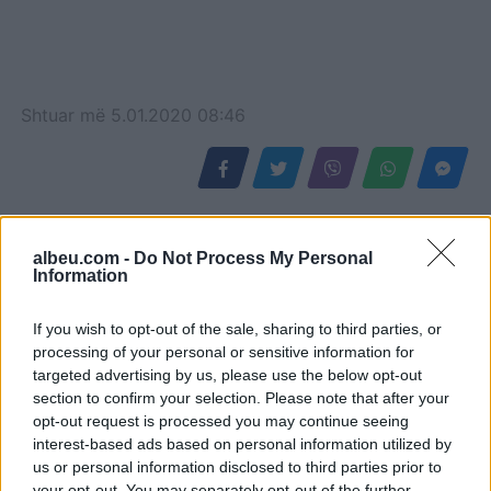
Shtuar
më
5.01.2020 08:46
albeu.com -
Do Not Process My Personal
Information
If you wish to opt-out of the sale, sharing to third parties, or
processing of your personal or sensitive information for
targeted advertising by us, please use the below opt-out
section to confirm your selection. Please note that after your
opt-out request is processed you may continue seeing
E rëndë/ Skiatorja ndërron
Rrëfim tronditës nga
interest-based ads based on personal information utilized by
jetë në moshën 19-vjeçare
Einxhel Shkira: Në
us or personal information disclosed to third parties prior to
moshën 15-vjeçare jam…
your opt-out. You may separately opt-out of the further