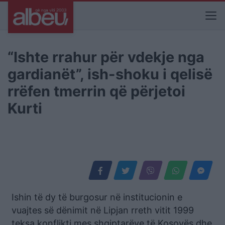
“Ishte rrahur për vdekje nga
gardianët”, ish-shoku i qelisë
rrëfen tmerrin që përjetoi
Kurti
Ishin të dy të burgosur në institucionin e
vuajtes së dënimit në Lipjan rreth vitit 1999
teksa konflikti mes shqiptarëve të Kosovës dhe