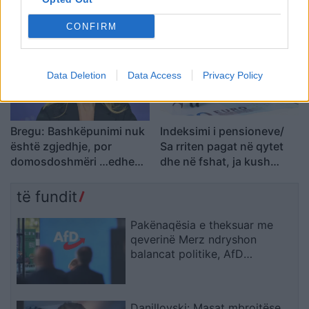
ndan momentin sfidues të
pranon fajin
shtatzënisë
CONFIRM
Data Deletion
Data Access
Privacy Policy
Bregu: Bashkëpunimi nuk
Indeksimi i pensioneve/
është zgjedhje, por
Sa rriten pagat në qytet
domosdoshmëri …edhe
dhe në fshat, ja kush
për brezat e ardhshëm!
përfiton
të fundit
Pakënaqësia e theksuar me
qeverinë Merz ndryshon
balancat politike, AfD
parakalon CDU/CSU-në me
rekord historik
Danillovski: Masat mbrojtëse