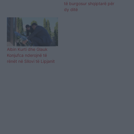
të burgosur shqiptarë për
dënimit. Ai ishte arrestuar
dy ditë
për vjedhje. 43-vjeçari
është vetëvarur me
çarçaf në banjën e qelisë,
ndërsa…
Albin Kurti dhe Glauk
Konjufca nderojnë të
rënët në Sllovi të Lipjanit