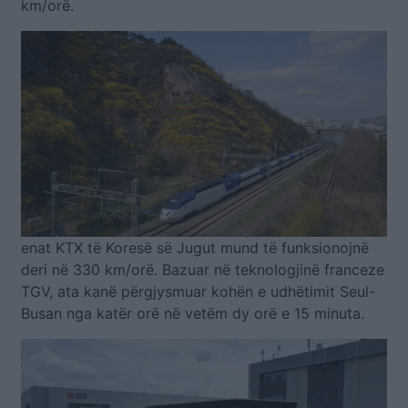
km/orë.
enat KTX të Koresë së Jugut mund të funksionojnë
deri në 330 km/orë. Bazuar në teknologjinë franceze
TGV, ata kanë përgjysmuar kohën e udhëtimit Seul-
Busan nga katër orë në vetëm dy orë e 15 minuta.