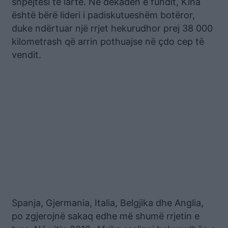
shpejtësi të lartë. Në dekadën e fundit, Kina
është bërë lideri i padiskutueshëm botëror,
duke ndërtuar një rrjet hekurudhor prej 38 000
kilometrash që arrin pothuajse në çdo cep të
vendit.
Spanja, Gjermania, Italia, Belgjika dhe Anglia,
po zgjerojnë sakaq edhe më shumë rrjetin e