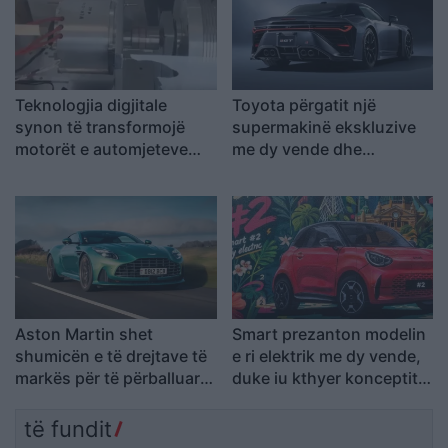
Teknologjia digjitale
Toyota përgatit një
synon të transformojë
supermakinë ekskluzive
motorët e automjeteve
me dy vende dhe
elektrike
performancë prej “bishe
Aston Martin shet
Smart prezanton modelin
shumicën e të drejtave të
e ri elektrik me dy vende,
markës për të përballuar
duke iu kthyer konceptit
vështirësitë financiare
fillestar
të fundit