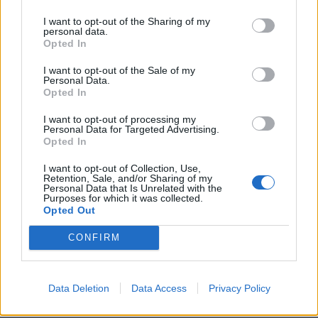
I want to opt-out of the Sharing of my
personal data.
Opted In
Njihuni me trenat më të
E rëndë në Bullgari, trenat
I want to opt-out of the Sale of my
shpejtë në botë për vitin
përplasen me njëri-tjetrin,
Personal Data.
2022 (FOTO LAJM)
2 viktima dhe 6 të
Opted In
plagosur
I want to opt-out of processing my
Personal Data for Targeted Advertising.
Opted In
I want to opt-out of Collection, Use,
Retention, Sale, and/or Sharing of my
Personal Data that Is Unrelated with the
Përplasen trenat në Indi,
Purposes for which it was collected.
Opted Out
50 të vdekur dhe 300 të
plagosur
CONFIRM
Data Deletion
Data Access
Privacy Policy