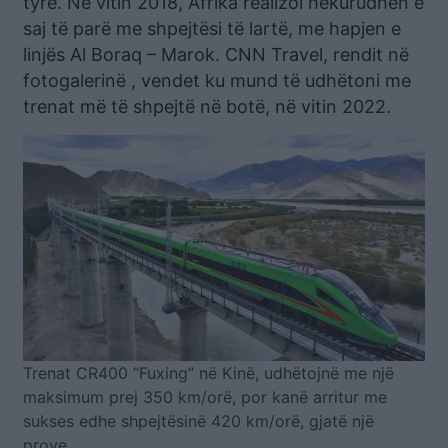
tyre. Në vitin 2018, Afrika realizoi hekurudhën e
saj të parë me shpejtësi të lartë, me hapjen e
linjës Al Boraq – Marok. CNN Travel, rendit në
fotogalerinë , vendet ku mund të udhëtoni me
trenat më të shpejtë në botë, në vitin 2022.
Trenat CR400 “Fuxing” në Kinë, udhëtojnë me një
maksimum prej 350 km/orë, por kanë arritur me
sukses edhe shpejtësinë 420 km/orë, gjatë një
prove.