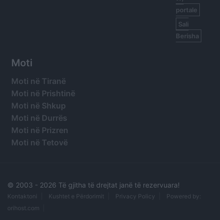
portale
Sali
Berisha
Moti
Moti në Tiranë
Moti në Prishtinë
Moti në Shkup
Moti në Durrës
Moti në Prizren
Moti në Tetovë
© 2003 -
2026 Të gjitha të drejtat janë të rezervuara!
Kontaktoni
Kushtet e Përdorimit
Privacy Policy
Powered by:
orihost.com