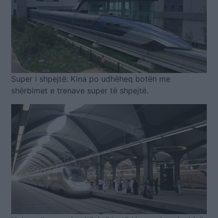
Super i shpejtë: Kina po udhëheq botën me
shërbimet e trenave super të shpejtë.