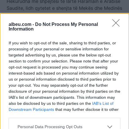
Hekurudha me shpejtësi të lartë Haramain e Arabisë
Saudite, lidh qytetet e shenjta të Mekës dhe Medinës
me shpejtësi deri në 300 km/orë, me trena që
përballojnë rërën dhe temperaturën e shkretëtirës.
albeu.com -
Do Not Process My Personal
Information
If you wish to opt-out of the sale, sharing to third parties, or
processing of your personal or sensitive information for
targeted advertising by us, please use the below opt-out
section to confirm your selection. Please note that after your
opt-out request is processed you may continue seeing
interest-based ads based on personal information utilized by
us or personal information disclosed to third parties prior to
your opt-out. You may separately opt-out of the further
disclosure of your personal information by third parties on the
IAB’s list of downstream participants. This information may
also be disclosed by us to third parties on the
IAB’s List of
Downstream Participants
that may further disclose it to other
third parties.
Lajme të ngjashme:
Personal Data Processing Opt Outs