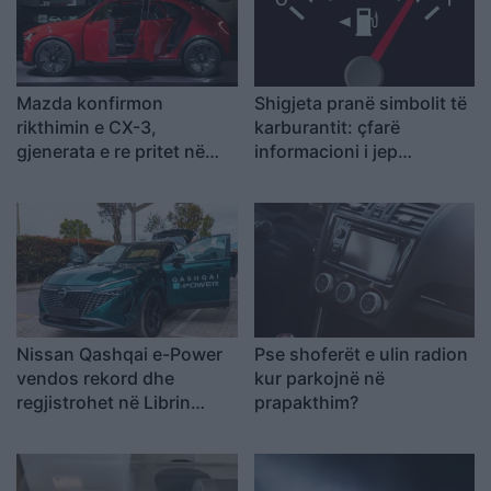
Mazda konfirmon
Shigjeta pranë simbolit të
rikthimin e CX-3,
karburantit: çfarë
gjenerata e re pritet në
informacioni i jep
vitin 2027
shoferit?
Nissan Qashqai e-Power
Pse shoferët e ulin radion
vendos rekord dhe
kur parkojnë në
regjistrohet në Librin
prapakthim?
Guinness