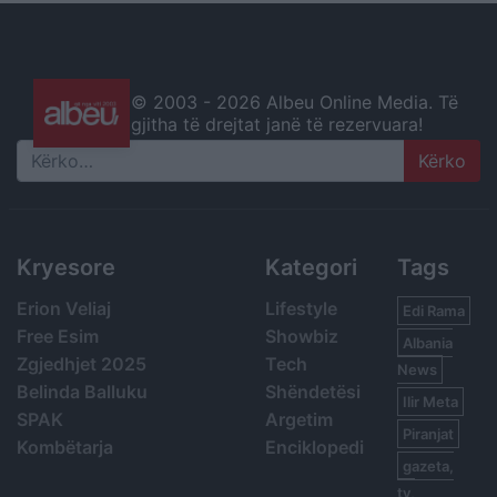
© 2003 -
2026 Albeu Online Media. Të
gjitha të drejtat janë të rezervuara!
Search
Kryesore
Kategori
Tags
Erion Veliaj
Lifestyle
Edi Rama
Free Esim
Showbiz
Albania
Zgjedhjet 2025
Tech
News
Belinda Balluku
Shëndetësi
Ilir Meta
SPAK
Argetim
Piranjat
Kombëtarja
Enciklopedi
gazeta,
tv,