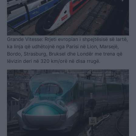
Grande Vitesse: Rrjeti evropian i shpejtësisë së lartë,
ka linja që udhëtojnë nga Parisi në Lion, Marsejë,
Bordo, Strasburg, Bruksel dhe Londër me trena që
lëvizin deri në 320 km/orë në disa rrugë.