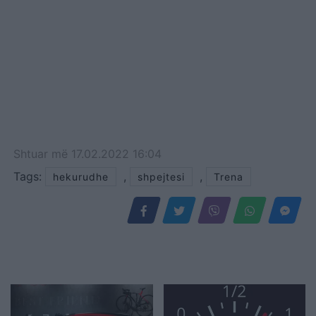
Shtuar
më
17.02.2022 16:04
Tags:
,
,
hekurudhe
shpejtesi
Trena