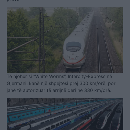
Të njohur si “White Worms”, Intercity-Express në
Gjermani, kanë një shpejtësi prej 300 km/orë, por
janë të autorizuar të arrijnë deri në 330 km/orë.