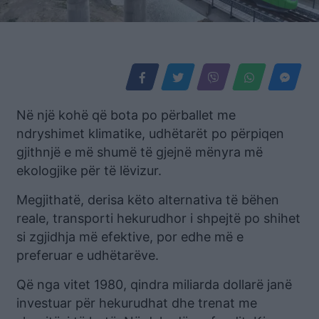
Në një kohë që bota po përballet me
ndryshimet klimatike, udhëtarët po përpiqen
gjithnjë e më shumë të gjejnë mënyra më
ekologjike për të lëvizur.
Megjithatë, derisa këto alternativa të bëhen
reale, transporti hekurudhor i shpejtë po shihet
si zgjidhja më efektive, por edhe më e
preferuar e udhëtarëve.
Që nga vitet 1980, qindra miliarda dollarë janë
investuar për hekurudhat dhe trenat me