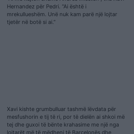
Hernandez për Pedri. “Ai është i
mrekullueshëm. Unë nuk kam parë një lojtar
tjetër në botë si ai.”
Xavi kishte grumbulluar tashmë lëvdata për
mesfushorin e tij të ri, por të dielën ai shkoi më
tej dhe guxoi të bënte krahasime me një nga
lojtarët më të mëdhenj të Barcelonës dhe