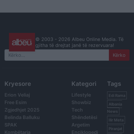
© 2003 -
2026 Albeu Online Media. Të
gjitha të drejtat janë të rezervuara!
Search
Kryesore
Kategori
Tags
Erion Veliaj
Lifestyle
Edi Rama
Free Esim
Showbiz
Albania
Zgjedhjet 2025
Tech
News
Belinda Balluku
Shëndetësi
Ilir Meta
SPAK
Argetim
Piranjat
Kombëtarja
Enciklopedi