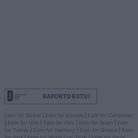
Esim for Global
|
Esim for Europe
|
Esim for Caribbean
|
Esim for USA
|
Esim for Italy
|
Esim for Spain
|
Esim
for Turkey
|
Esim for Germany
|
Esim for Greece
|
Esim
for Asia
|
Esim for World Cup 2026
|
Esim for Saudi