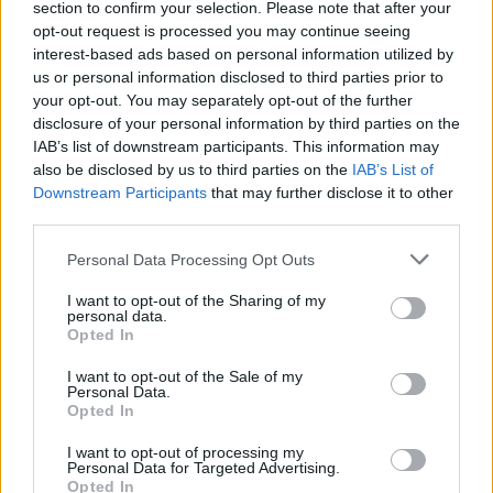
section to confirm your selection. Please note that after your
opt-out request is processed you may continue seeing
interest-based ads based on personal information utilized by
us or personal information disclosed to third parties prior to
your opt-out. You may separately opt-out of the further
disclosure of your personal information by third parties on the
IAB’s list of downstream participants. This information may
Gramsh, tre zjarre nën
Video/ Kamioni e përplas
also be disclosed by us to third parties on the
IAB’s List of
kontroll pas ndërhyrjes në
dhe e tërheq zvarrë 12-
Downstream Participants
that may further disclose it to other
terrene të vështira
vjeçarin që po kthehej nga
third parties.
shkolla, i mituri shpëton
mrekullisht
Personal Data Processing Opt Outs
I want to opt-out of the Sharing of my
personal data.
Opted In
I want to opt-out of the Sale of my
Personal Data.
Opted In
SHBA: Bisedimet Oman-
Dita e tetë e protestës në
Iran po avancojnë,
Divjakë, banorët
I want to opt-out of processing my
marrëveshja për lundrimin
refuzojnë bashkimin me
Personal Data for Targeted Advertising.
në Hormuz pritet së
Lushnjen
Opted In