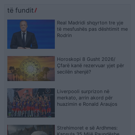
udhëtarëve nga Italia
të fundit
Real Madridi shqyrton tre yje
të mesfushës pas dështimit me
Rodrin
Horoskopi 8 Gusht 2026/
Çfarë kanë rezervuar yjet për
secilën shenjë?
Liverpooli surprizon në
merkato, arrin akord për
huazimin e Ronald Araujos
Strehimoret e së Ardhmes:
Kapsula 35 Mijë Paundëshe