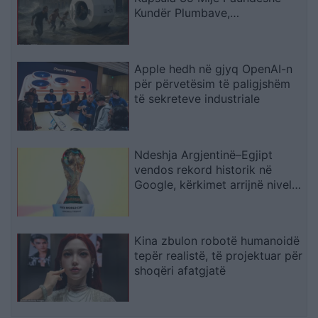
Kundër Plumbave,
Shpërthimeve dhe Fatkeqësive
Natyrore
Apple hedh në gjyq OpenAI-n
për përvetësim të paligjshëm
të sekreteve industriale
Ndeshja Argjentinë–Egjipt
vendos rekord historik në
Google, kërkimet arrijnë nivele
të papara
Kina zbulon robotë humanoidë
tepër realistë, të projektuar për
shoqëri afatgjatë