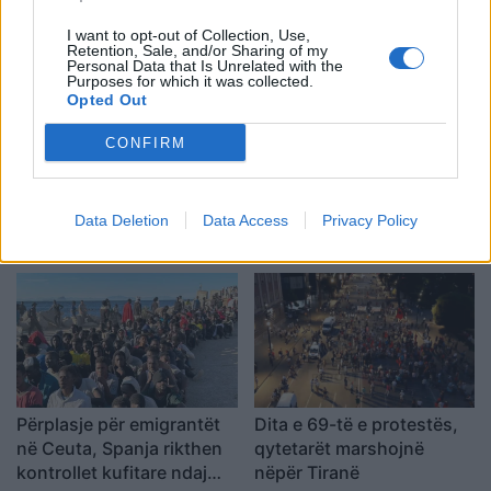
shpejti
I want to opt-out of Collection, Use,
Retention, Sale, and/or Sharing of my
Personal Data that Is Unrelated with the
Purposes for which it was collected.
Opted Out
CONFIRM
Përfundon protesta e 69-
Flakët përfshijnë një
të kundër kryeministrit,
banesë në Shkodër,
thirrje për burgosjen e
zjarrfikësit vënë situatën
Data Deletion
Data Access
Privacy Policy
Ramës dhe Berishës:
nën kontroll
“Nesër do të jemi më
shumë, nuk ndalemi”
Përplasje për emigrantët
Dita e 69-të e protestës,
në Ceuta, Spanja rikthen
qytetarët marshojnë
kontrollet kufitare ndaj
nëpër Tiranë