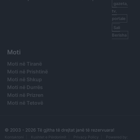
gazeta,
tv,
portale
Sali
Berisha
Moti
Moti në Tiranë
Moti në Prishtinë
Moti në Shkup
Moti në Durrës
Moti në Prizren
Moti në Tetovë
© 2003 -
2026 Të gjitha të drejtat janë të rezervuara!
Kontaktoni
Kushtet e Përdorimit
Privacy Policy
Powered by: