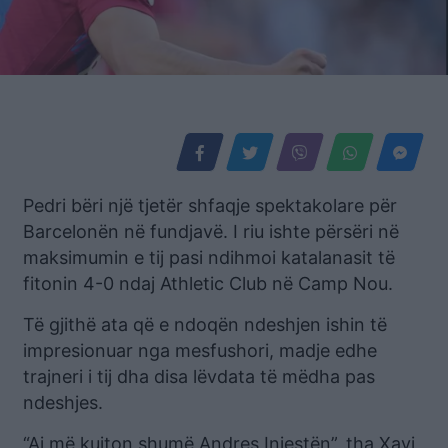
Pedri bëri një tjetër shfaqje spektakolare për
Barcelonën në fundjavë. I riu ishte përsëri në
maksimumin e tij pasi ndihmoi katalanasit të
fitonin 4-0 ndaj Athletic Club në Camp Nou.
Të gjithë ata që e ndoqën ndeshjen ishin të
impresionuar nga mesfushori, madje edhe
trajneri i tij dha disa lëvdata të mëdha pas
ndeshjes.
“Ai më kujton shumë Andres Iniestën”, tha Xavi