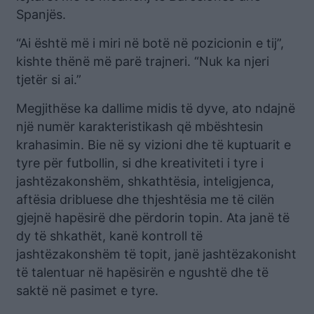
Spanjës.
“Ai është më i miri në botë në pozicionin e tij”,
kishte thënë më parë trajneri. “Nuk ka njeri
tjetër si ai.”
Megjithëse ka dallime midis të dyve, ato ndajnë
një numër karakteristikash që mbështesin
krahasimin. Bie në sy vizioni dhe të kuptuarit e
tyre për futbollin, si dhe kreativiteti i tyre i
jashtëzakonshëm, shkathtësia, inteligjenca,
aftësia dribluese dhe thjeshtësia me të cilën
gjejnë hapësirë ​​dhe përdorin topin. Ata janë të
dy të shkathët, kanë kontroll të
jashtëzakonshëm të topit, janë jashtëzakonisht
të talentuar në hapësirën e ngushtë dhe të
saktë në pasimet e tyre.