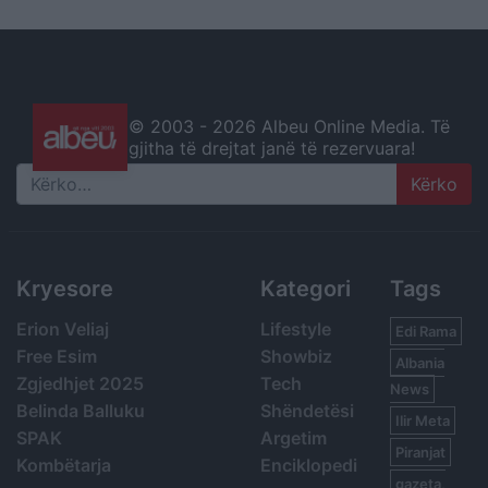
© 2003 -
2026 Albeu Online Media. Të
gjitha të drejtat janë të rezervuara!
Search
Kryesore
Kategori
Tags
Erion Veliaj
Lifestyle
Edi Rama
Free Esim
Showbiz
Albania
Zgjedhjet 2025
Tech
News
Belinda Balluku
Shëndetësi
Ilir Meta
SPAK
Argetim
Piranjat
Kombëtarja
Enciklopedi
gazeta,