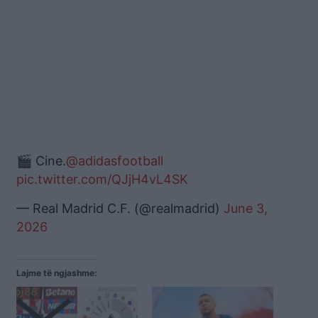
🎬 Cine.
@adidasfootball
pic.twitter.com/QJjH4vL4SK
— Real Madrid C.F. (@realmadrid)
June 3,
2026
Lajme të ngjashme: