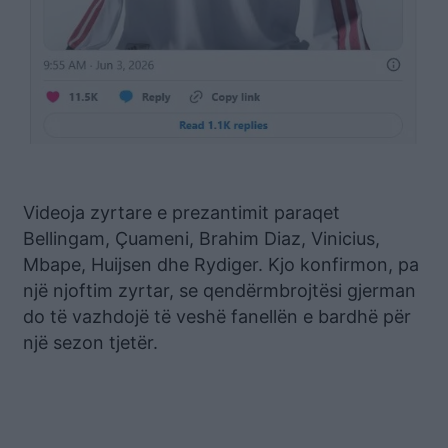
Videoja zyrtare e prezantimit paraqet
Bellingam, Çuameni, Brahim Diaz, Vinicius,
Mbape, Huijsen dhe Rydiger. Kjo konfirmon, pa
një njoftim zyrtar, se qendërmbrojtësi gjerman
do të vazhdojë të veshë fanellën e bardhë për
një sezon tjetër.