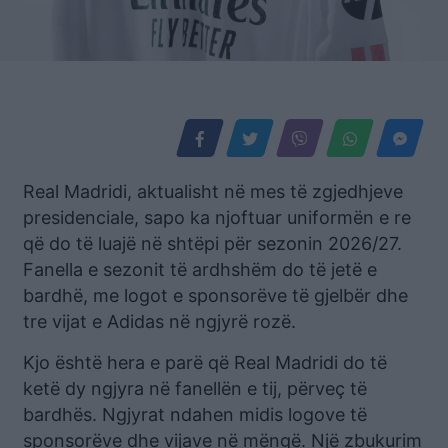
Real Madridi, aktualisht në mes të zgjedhjeve
presidenciale, sapo ka njoftuar uniformën e re
që do të luajë në shtëpi për sezonin 2026/27.
Fanella e sezonit të ardhshëm do të jetë e
bardhë, me logot e sponsorëve të gjelbër dhe
tre vijat e Adidas në ngjyrë rozë.
Kjo është hera e parë që Real Madridi do të
ketë dy ngjyra në fanellën e tij, përveç të
bardhës. Ngjyrat ndahen midis logove të
sponsorëve dhe vijave në mëngë. Një zbukurim