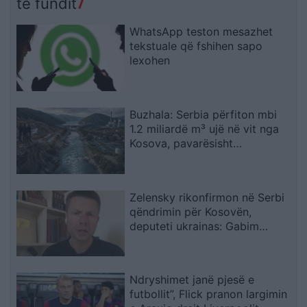
të fundit
2 të tjerëve
WhatsApp teston mesazhet
tekstuale që fshihen sapo
lexohen
Buzhala: Serbia përfiton mbi
1.2 miliardë m³ ujë në vit nga
Kosova, pavarësisht
kërcënimeve për Ibërin
Zelensky rikonfirmon në Serbi
qëndrimin për Kosovën,
deputeti ukrainas: Gabim
diplomatik, Ukraina duhet ta
njohë
Ndryshimet janë pjesë e
futbollit”, Flick pranon largimin