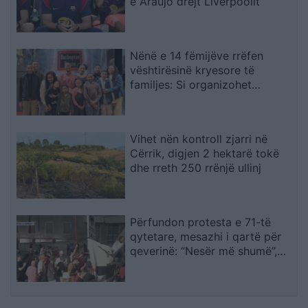
e Araujo drejt Liverpoolit
Nënë e 14 fëmijëve rrëfen
vështirësinë kryesore të
familjes: Si organizohet
transporti
Vihet nën kontroll zjarri në
Cërrik, digjen 2 hektarë tokë
dhe rreth 250 rrënjë ullinj
Përfundon protesta e 71-të
qytetare, mesazhi i qartë për
qeverinë: “Nesër më shumë”,
kërkohet largimi i Ramës