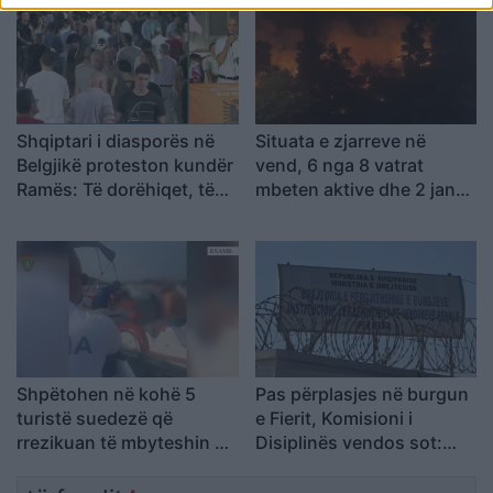
Shqiptari i diasporës në
Situata e zjarreve në
Belgjikë proteston kundër
vend, 6 nga 8 vatrat
Ramës: Të dorëhiqet, të
mbeten aktive dhe 2 janë
rinjtë të drejtojnë
nën kontroll
Shqipërinë larg politikës
së vjetër
Shpëtohen në kohë 5
Pas përplasjes në burgun
turistë suedezë që
e Fierit, Komisioni i
rrezikuan të mbyteshin në
Disiplinës vendos sot:
det në Ksamil
kërkohet shkarkimi i 6
efektivëve dhe pezullimi i