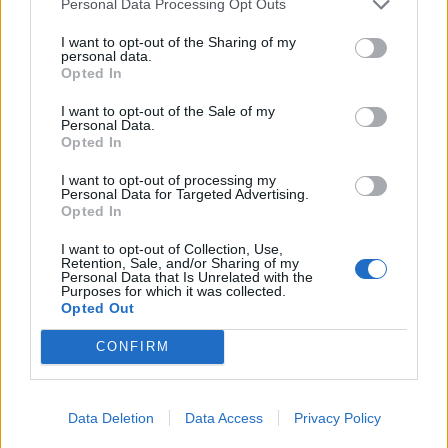
Personal Data Processing Opt Outs
I want to opt-out of the Sharing of my
personal data.
Opted In
I want to opt-out of the Sale of my
Zelensky rikonfirmon në
Vihet nën kontroll zjarri në
Personal Data.
Serbi qëndrimin për
Cërrik, digjen 2 hektarë
Opted In
Kosovën, deputeti
tokë dhe rreth 250 rrënjë
I want to opt-out of processing my
ukrainas: Gabim
ullinj
Personal Data for Targeted Advertising.
diplomatik, Ukraina duhet
Opted In
ta njohë
I want to opt-out of Collection, Use,
Retention, Sale, and/or Sharing of my
Personal Data that Is Unrelated with the
Purposes for which it was collected.
Opted Out
Përfundon protesta e 71-
Remzie Osmani
CONFIRM
të qytetare, mesazhi i
emocionon me dedikimin
qartë për qeverinë: “Nesër
për mbesën Ema: Jeta ime
më shumë”, kërkohet
Data Deletion
Data Access
Privacy Policy
largimi i Ramës