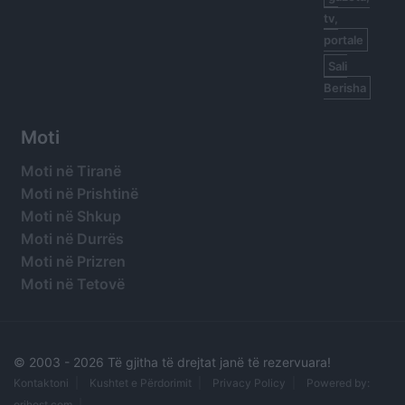
tv,
portale
Sali
Berisha
Moti
Moti në Tiranë
Moti në Prishtinë
Moti në Shkup
Moti në Durrës
Moti në Prizren
Moti në Tetovë
© 2003 -
2026 Të gjitha të drejtat janë të rezervuara!
Kontaktoni
Kushtet e Përdorimit
Privacy Policy
Powered by:
orihost.com