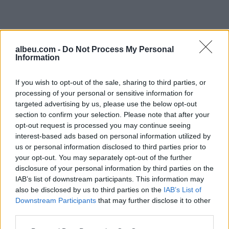
albeu.com -
Do Not Process My Personal
Information
If you wish to opt-out of the sale, sharing to third parties, or
processing of your personal or sensitive information for
targeted advertising by us, please use the below opt-out
Shtuar
më
3.06.2026 11:58
section to confirm your selection. Please note that after your
opt-out request is processed you may continue seeing
Tags:
,
,
,
2026-27
fanellën e re
prezanton
interest-based ads based on personal information utilized by
,
Real Madridi
sezoni
us or personal information disclosed to third parties prior to
your opt-out. You may separately opt-out of the further
disclosure of your personal information by third parties on the
IAB’s list of downstream participants. This information may
also be disclosed by us to third parties on the
IAB’s List of
Downstream Participants
that may further disclose it to other
third parties.