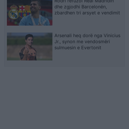
Rodri refuzoi Real Madridin
dhe zgjodhi Barcelonën,
zbardhen tri arsyet e vendimit
Arsenali heq dorë nga Vinicius
Jr., synon me vendosmëri
sulmuesin e Evertonit