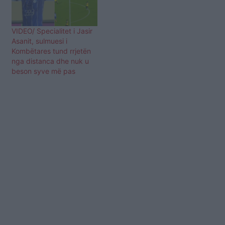
Esteghlal. “Pas
negociatave midis
drejtuesve të Esteghlal
VIDEO/ Specialitet i Jasir
dhe drejtueve të…
Asanit, sulmuesi i
Kombëtares tund rrjetën
nga distanca dhe nuk u
beson syve më pas