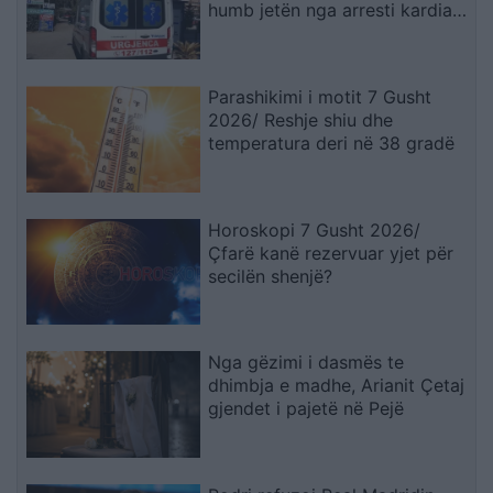
humb jetën nga arresti kardiak
(EMRI)
Parashikimi i motit 7 Gusht
2026/ Reshje shiu dhe
temperatura deri në 38 gradë
Horoskopi 7 Gusht 2026/
Çfarë kanë rezervuar yjet për
secilën shenjë?
Nga gëzimi i dasmës te
dhimbja e madhe, Arianit Çetaj
gjendet i pajetë në Pejë