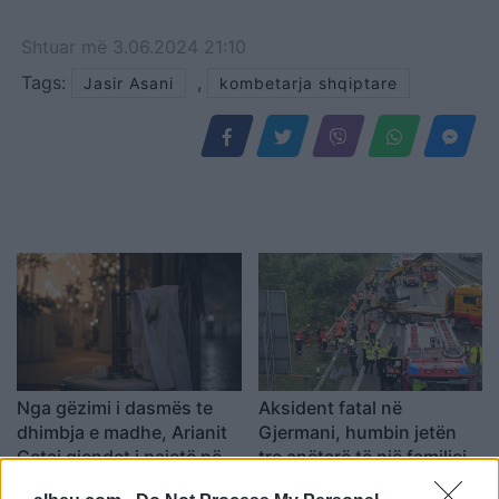
Shtuar
më
3.06.2024 21:10
Tags:
,
Jasir Asani
kombetarja shqiptare
Nga gëzimi i dasmës te
Aksident fatal në
dhimbja e madhe, Arianit
Gjermani, humbin jetën
Çetaj gjendet i pajetë në
tre anëtarë të një familjeje
Pejë
nga Ferizaji që po