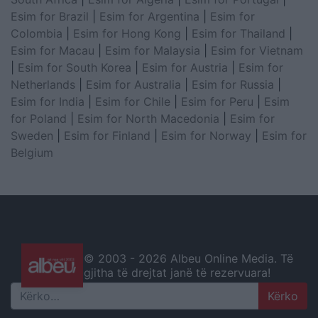
Esim for Brazil
|
Esim for Argentina
|
Esim for
Colombia
|
Esim for Hong Kong
|
Esim for Thailand
|
Esim for Macau
|
Esim for Malaysia
|
Esim for Vietnam
|
Esim for South Korea
|
Esim for Austria
|
Esim for
Netherlands
|
Esim for Australia
|
Esim for Russia
|
Esim for India
|
Esim for Chile
|
Esim for Peru
|
Esim
for Poland
|
Esim for North Macedonia
|
Esim for
Sweden
|
Esim for Finland
|
Esim for Norway
|
Esim for
Belgium
© 2003 -
2026 Albeu Online Media. Të
gjitha të drejtat janë të rezervuara!
Search