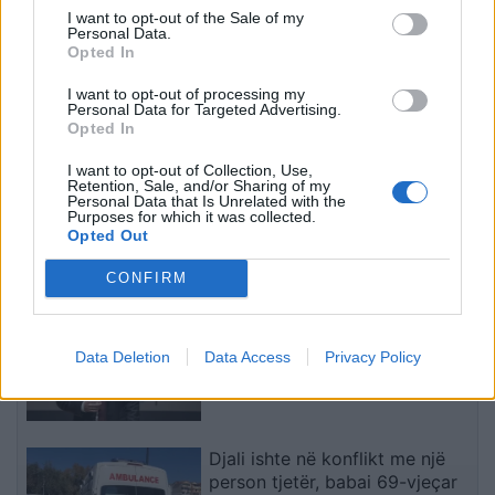
I want to opt-out of the Sale of my
Personal Data.
Opted In
I want to opt-out of processing my
Personal Data for Targeted Advertising.
Opted In
I want to opt-out of Collection, Use,
Universiteti i Prizrenit
Fetoshi: Vuçiqi ringjall
Retention, Sale, and/or Sharing of my
mirëpret studentë nga
retorikën e Millosheviqit
Personal Data that Is Unrelated with the
Purposes for which it was collected.
vende të ndryshme në
përmes projektit të “Botës
Opted Out
Shkollën Verore
Serbe
Ndërkombëtare
të fundit
CONFIRM
“Meta” gjobitet me 567 milionë
dollarë të tjerë për sigurinë e
Data Deletion
Data Access
Privacy Policy
fëmijëve, kompania: Do ta
apelojmë
Djali ishte në konflikt me një
person tjetër, babai 69-vjeçar