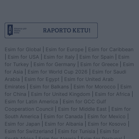
Esim for Global
|
Esim for Europe
|
Esim for Caribbean
|
Esim for USA
|
Esim for Italy
|
Esim for Spain
|
Esim
for Turkey
|
Esim for Germany
|
Esim for Greece
|
Esim
for Asia
|
Esim for World Cup 2026
|
Esim for Saudi
Arabia
|
Esim for Egypt
|
Esim for United Arab
Emirates
|
Esim for Balkans
|
Esim for Morocco
|
Esim
for China
|
Esim for United Kingdom
|
Esim for Africa
|
Esim for Latin America
|
Esim for GCC Gulf
Cooperation Council
|
Esim for Middle East
|
Esim for
South America
|
Esim for Canada
|
Esim for Mexico
|
Esim for Japan
|
Esim for Albania
|
Esim for Kosovo
|
Esim for Switzerland
|
Esim for Tunisia
|
Esim for
South Africa
|
Esim for Algeria
|
Esim for Portugal
|