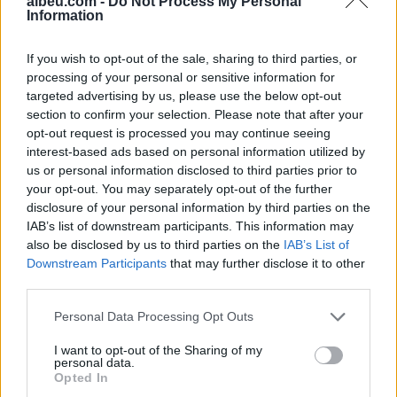
albeu.com -
Do Not Process My Personal
ktheheshin nga Kosova
Information
If you wish to opt-out of the sale, sharing to third parties, or
processing of your personal or sensitive information for
targeted advertising by us, please use the below opt-out
section to confirm your selection. Please note that after your
Muçibaba vijon të ketë
Tragjedi në Rrugën e
opt-out request is processed you may continue seeing
pritjet më të gjata në pikat
Kombit, aksidentohet de
interest-based ads based on personal information utilized by
kufitare
vdes 38-vjeçari nga
us or personal information disclosed to third parties prior to
Kosova
your opt-out. You may separately opt-out of the further
disclosure of your personal information by third parties on the
IAB’s list of downstream participants. This information may
also be disclosed by us to third parties on the
IAB’s List of
Downstream Participants
that may further disclose it to other
third parties.
Personal Data Processing Opt Outs
Sinani: LDK-ja nuk pranon
Nagavci: Të gjithë
I want to opt-out of the Sharing of my
bashkëqeverisje me
deputetët mbajnë
personal data.
Kurtin pa një marrëveshje
përgjegjësi për zgjedhjen
Opted In
të balancuar
e Presidentit