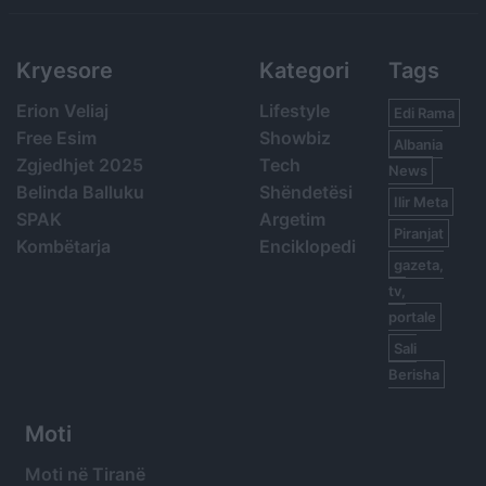
Kryesore
Kategori
Tags
Erion Veliaj
Lifestyle
Edi Rama
Free Esim
Showbiz
Albania
Zgjedhjet 2025
Tech
News
Belinda Balluku
Shëndetësi
Ilir Meta
SPAK
Argetim
Piranjat
Kombëtarja
Enciklopedi
gazeta,
tv,
portale
Sali
Berisha
Moti
Moti në Tiranë