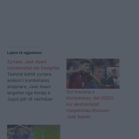
Lajme të ngjashme:
Zyrtare: Jasir Asani
transferohet tek Esteghlal
Tashmë është zyrtare:
anësori i kombëtares
shqiptare, Jasir Asani
Sot krenaria e
largohet nga Koreja e
Kombëtares, del VIDEO
Jugut për të vazhduar
kur ekstremistët
karrierën në Iran tek
maqedonas dhunuan
Esteghlal. Klubi iranin
Jasir Asanin
njofton se janë mbyllur me
sukses negociatat me
Gwangju dhe tashmë
Asani është një lojtar i