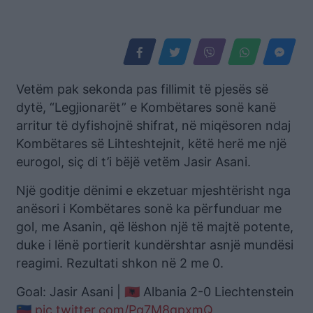
Vetëm pak sekonda pas fillimit të pjesës së
dytë, “Legjionarët” e Kombëtares sonë kanë
arritur të dyfishojnë shifrat, në miqësoren ndaj
Kombëtares së Lihteshtejnit, këtë herë me një
eurogol, siç di t’i bëjë vetëm Jasir Asani.
Një goditje dënimi e ekzetuar mjeshtërisht nga
anësori i Kombëtares sonë ka përfunduar me
gol, me Asanin, që lëshon një të majtë potente,
duke i lënë portierit kundërshtar asnjë mundësi
reagimi. Rezultati shkon në 2 me 0.
Goal: Jasir Asani | 🇦🇱 Albania 2-0 Liechtenstein
🇱🇮
pic.twitter.com/Pg7M8qpxmQ