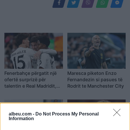
Fenerbahçe përgatit një
Maresca piketon Enzo
ofertë surprizë për
Fernandezin si pasues të
talentin e Real Madridit,
Rodrit te Manchester City
Endrick
albeu.com -
Do Not Process My Personal
Information