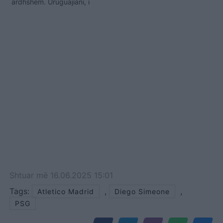
ardhshëm. Uruguajiani, i
cili tashmë ka qenë afër
skuadrës madrilene në
afatin e dimrit, ende
dëshiron të vishet me
fanellën “rojiblanco” dhe
ta vendosë veten nën
urdhërat e Diego
Simeone. El Matador
përfundon kontratën e…
Shtuar
më
16.06.2025 15:01
Tags:
,
,
Atletico Madrid
Diego Simeone
PSG