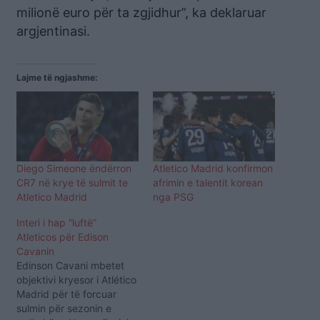
milionë euro për ta zgjidhur”, ka deklaruar
argjentinasi.
Lajme të ngjashme:
Diego Simeone ëndërron
Atletico Madrid konfirmon
CR7 në krye të sulmit te
afrimin e talentit korean
Atletico Madrid
nga PSG
Interi i hap “luftë”
Atleticos për Edison
Cavanin
Edinson Cavani mbetet
objektivi kryesor i Atlético
Madrid për të forcuar
sulmin për sezonin e