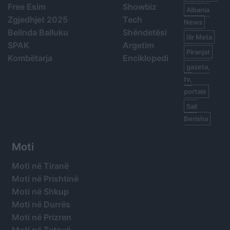
Free Esim
Showbiz
Albania
Zgjedhjet 2025
Tech
News
Belinda Balluku
Shëndetësi
Ilir Meta
SPAK
Argetim
Piranjat
Kombëtarja
Enciklopedi
gazeta,
tv,
portale
Sali
Berisha
Moti
Moti në Tiranë
Moti në Prishtinë
Moti në Shkup
Moti në Durrës
Moti në Prizren
Moti në Tetovë