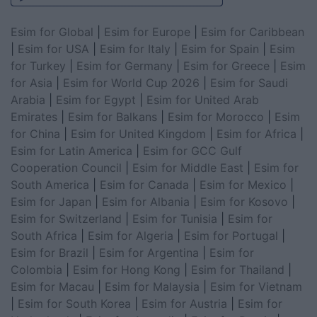
Esim for Global
|
Esim for Europe
|
Esim for Caribbean
|
Esim for USA
|
Esim for Italy
|
Esim for Spain
|
Esim
for Turkey
|
Esim for Germany
|
Esim for Greece
|
Esim
for Asia
|
Esim for World Cup 2026
|
Esim for Saudi
Arabia
|
Esim for Egypt
|
Esim for United Arab
Emirates
|
Esim for Balkans
|
Esim for Morocco
|
Esim
for China
|
Esim for United Kingdom
|
Esim for Africa
|
Esim for Latin America
|
Esim for GCC Gulf
Cooperation Council
|
Esim for Middle East
|
Esim for
South America
|
Esim for Canada
|
Esim for Mexico
|
Esim for Japan
|
Esim for Albania
|
Esim for Kosovo
|
Esim for Switzerland
|
Esim for Tunisia
|
Esim for
South Africa
|
Esim for Algeria
|
Esim for Portugal
|
Esim for Brazil
|
Esim for Argentina
|
Esim for
Colombia
|
Esim for Hong Kong
|
Esim for Thailand
|
Esim for Macau
|
Esim for Malaysia
|
Esim for Vietnam
|
Esim for South Korea
|
Esim for Austria
|
Esim for