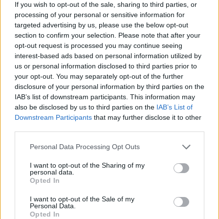
If you wish to opt-out of the sale, sharing to third parties, or
processing of your personal or sensitive information for
Real Madridi heq dorë nga
PSG rikthehet me ofertë
targeted advertising by us, please use the below opt-out
përforcimet në mesfushë
më të lartë për yllin e
section to confirm your selection. Please note that after your
pasi dështoi marrëveshja
Ajaxit
opt-out request is processed you may continue seeing
me Rodrin
interest-based ads based on personal information utilized by
us or personal information disclosed to third parties prior to
your opt-out. You may separately opt-out of the further
disclosure of your personal information by third parties on the
IAB’s list of downstream participants. This information may
also be disclosed by us to third parties on the
IAB’s List of
Downstream Participants
that may further disclose it to other
third parties.
Elbasani humbet 1-3 me
Në Prishtinë fillon
Partizanin, Gvozdenovic
seminari dyditor i FIFA-s
Personal Data Processing Opt Outs
analizon miqësoren: Na
për gjyqtarët kosovarë
munguan dy sulmues, por
I want to opt-out of the Sharing of my
skuadra më kënaqi në
personal data.
Opted In
disa aspekte
I want to opt-out of the Sale of my
Personal Data.
Opted In