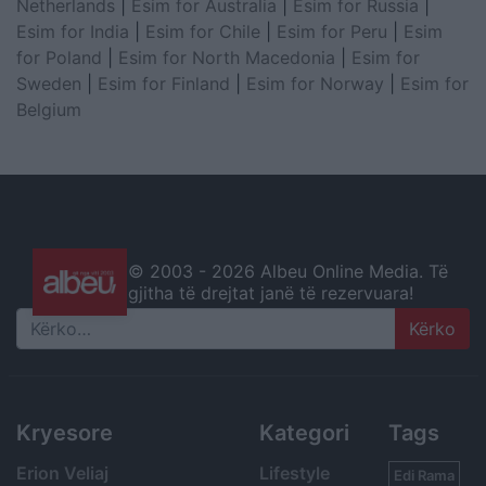
Netherlands
|
Esim for Australia
|
Esim for Russia
|
Esim for India
|
Esim for Chile
|
Esim for Peru
|
Esim
for Poland
|
Esim for North Macedonia
|
Esim for
Sweden
|
Esim for Finland
|
Esim for Norway
|
Esim for
Belgium
© 2003 -
2026 Albeu Online Media. Të
gjitha të drejtat janë të rezervuara!
Search
Kryesore
Kategori
Tags
Erion Veliaj
Lifestyle
Edi Rama