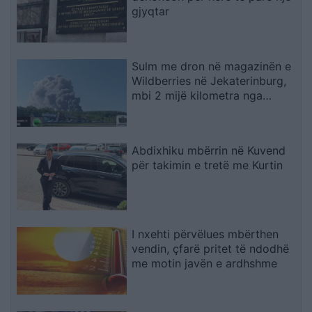
gjyqtar
Sulm me dron në magazinën e
Wildberries në Jekaterinburg,
mbi 2 mijë kilometra nga
Ukraina
Abdixhiku mbërrin në Kuvend
për takimin e tretë me Kurtin
I nxehti përvëlues mbërthen
vendin, çfarë pritet të ndodhë
me motin javën e ardhshme