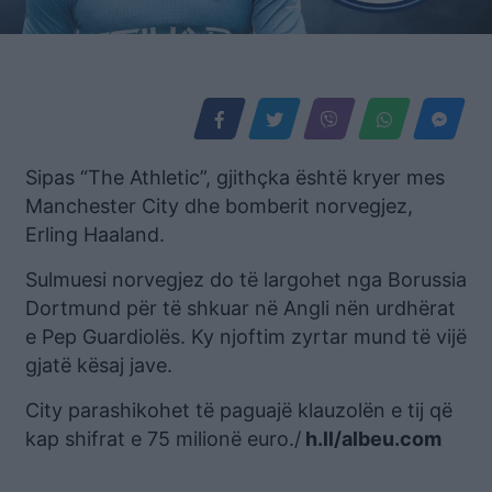
Sipas “The Athletic”, gjithçka është kryer mes
Manchester City dhe bomberit norvegjez,
Erling Haaland.
Sulmuesi norvegjez do të largohet nga Borussia
Dortmund për të shkuar në Angli nën urdhërat
e Pep Guardiolës. Ky njoftim zyrtar mund të vijë
gjatë kësaj jave.
City parashikohet të paguajë klauzolën e tij që
kap shifrat e 75 milionë euro./
h.ll/albeu.com