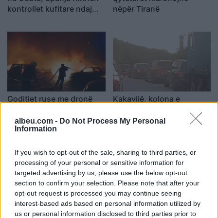
kontrollet kufitare ndaj
nëpër Tiranë
udhëtarëve nga Italia
Goditjet ruse me dronë
Kakavijë, kolona e
dhe bomba në Ukrainë
automjeteve shtrihet për
lënë dy të vdekur dhe
5 km në territorin grek
albeu.com -
Do Not Process My Personal
Information
gjashtë të plagosur
If you wish to opt-out of the sale, sharing to third parties, or
processing of your personal or sensitive information for
targeted advertising by us, please use the below opt-out
section to confirm your selection. Please note that after your
opt-out request is processed you may continue seeing
interest-based ads based on personal information utilized by
Zjarret në vend, Ministria
Tre persona plagosen me
us or personal information disclosed to third parties prior to