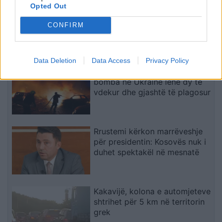
Opted Out
Dita e 69-të e protestës,
qytetarët marshojnë nëpër
CONFIRM
Tiranë
Data Deletion
Data Access
Privacy Policy
Goditjet ruse me dronë dhe
bomba në Ukrainë lënë dy të
vdekur dhe gjashtë të plagosur
Rrustemi kërkon marrëveshje
për presidentin: Kosovës nuk i
duhet spektakël në mesnatë
Kakavijë, kolona e automjeteve
shtrihet për 5 km në territorin
grek