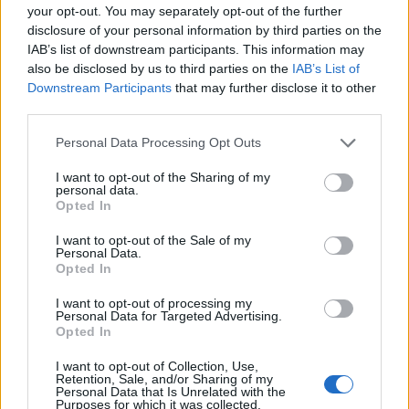
e Mbrojtjes: Nëntë vatra
thikë në Tanvald të
your opt-out. You may separately opt-out of the further
nën monitorim, zonat e
Republikës Çeke,
disclosure of your personal information by third parties on the
banuara jashtë rrezikut
arrestohet autori
IAB’s list of downstream participants. This information may
also be disclosed by us to third parties on the
IAB’s List of
Downstream Participants
that may further disclose it to other
third parties.
Personal Data Processing Opt Outs
I want to opt-out of the Sharing of my
personal data.
Gjykata ndaloi ndërtimin e
Apeli bllokon projektin e
Opted In
një salle vallëzimi në
sallës së vallëzimit në
Shtëpinë e Bardhë,
Shtëpinë e Bardhë, Trump
I want to opt-out of the Sale of my
Personal Data.
reagon Trump: Do ta
paralajmëron ankim në
Opted In
çojmë çështjen në
Supreme: Vendim politik
të fundit
Gjykatën e Lartë
dhe i tmerrshëm
I want to opt-out of processing my
Personal Data for Targeted Advertising.
Dera e dhomës së fëmijës,
Opted In
hapur apo mbyllur? Ja çfarë
thonë psikologët
I want to opt-out of Collection, Use,
Retention, Sale, and/or Sharing of my
Personal Data that Is Unrelated with the
Purposes for which it was collected.