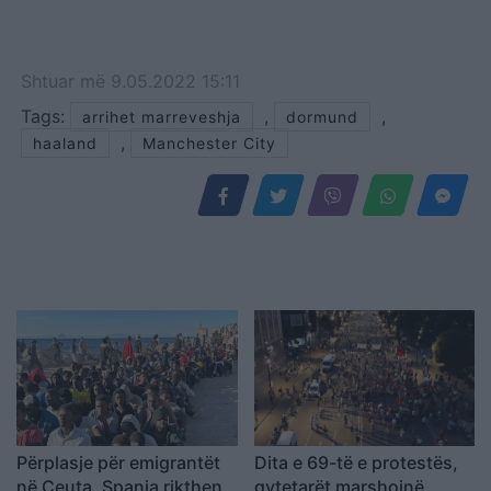
Shtuar
më
9.05.2022 15:11
Tags:
,
,
arrihet marreveshja
dormund
,
haaland
Manchester City
Përplasje për emigrantët
Dita e 69-të e protestës,
në Ceuta, Spanja rikthen
qytetarët marshojnë