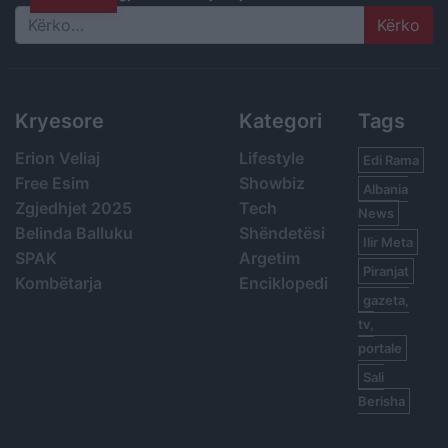
Search
Kryesore
Kategori
Tags
Erion Veliaj
Lifestyle
Edi Rama
Free Esim
Showbiz
Albania
Zgjedhjet 2025
Tech
News
Belinda Balluku
Shëndetësi
Ilir Meta
SPAK
Argetim
Piranjat
Kombëtarja
Enciklopedi
gazeta,
tv,
portale
Sali
Berisha