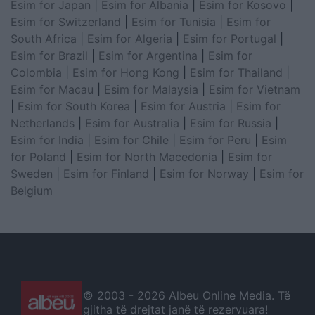
Esim for Japan
|
Esim for Albania
|
Esim for Kosovo
|
Esim for Switzerland
|
Esim for Tunisia
|
Esim for
South Africa
|
Esim for Algeria
|
Esim for Portugal
|
Esim for Brazil
|
Esim for Argentina
|
Esim for
Colombia
|
Esim for Hong Kong
|
Esim for Thailand
|
Esim for Macau
|
Esim for Malaysia
|
Esim for Vietnam
|
Esim for South Korea
|
Esim for Austria
|
Esim for
Netherlands
|
Esim for Australia
|
Esim for Russia
|
Esim for India
|
Esim for Chile
|
Esim for Peru
|
Esim
for Poland
|
Esim for North Macedonia
|
Esim for
Sweden
|
Esim for Finland
|
Esim for Norway
|
Esim for
Belgium
© 2003 -
2026 Albeu Online Media. Të
gjitha të drejtat janë të rezervuara!