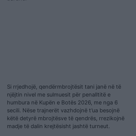
Si rrjedhojë, qendërmbrojtësit tani janë në të
njëjtin nivel me sulmuesit për penalltitë e
humbura në Kupën e Botës 2026, me nga 6
secili. Nëse trajnerët vazhdojnë t’ua besojnë
këtë detyrë mbrojtësve të qendrës, rrezikojnë
madje të dalin krejtësisht jashtë turneut.