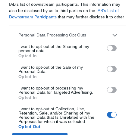
IAB’s list of downstream participants. This information may
also be disclosed by us to third parties on the
IAB’s List of
Downstream Participants
that may further disclose it to other
third parties.
Personal Data Processing Opt Outs
I want to opt-out of the Sharing of my
personal data.
Opted In
I want to opt-out of the Sale of my
Personal Data.
Opted In
I want to opt-out of processing my
Personal Data for Targeted Advertising.
Shtuar
më
8.07.2026 13:57
Opted In
Tags:
,
,
Davinson sanchez
Fabian balbuena
I want to opt-out of Collection, Use,
Retention, Sale, and/or Sharing of my
,
,
Harry souttar
Jonathan tah
kampionati
Personal Data that Is Unrelated with the
,
,
botëror 2026
Kombëtarja e Gjermanisë
Purposes for which it was collected.
Opted Out
,
,
kombëtarja e zvicrës
Lucas herrington