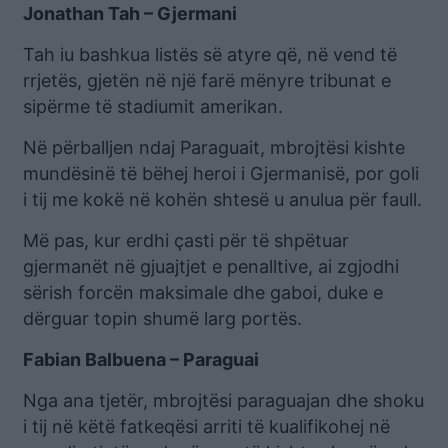
Jonathan Tah – Gjermani
Tah iu bashkua listës së atyre që, në vend të
rrjetës, gjetën në një farë mënyre tribunat e
sipërme të stadiumit amerikan.
Në përballjen ndaj Paraguait, mbrojtësi kishte
mundësinë të bëhej heroi i Gjermanisë, por goli
i tij me kokë në kohën shtesë u anulua për faull.
Më pas, kur erdhi çasti për të shpëtuar
gjermanët në gjuajtjet e penalltive, ai zgjodhi
sërish forcën maksimale dhe gaboi, duke e
dërguar topin shumë larg portës.
Fabian Balbuena – Paraguai
Nga ana tjetër, mbrojtësi paraguajan dhe shoku
i tij në këtë fatkeqësi arriti të kualifikohej në