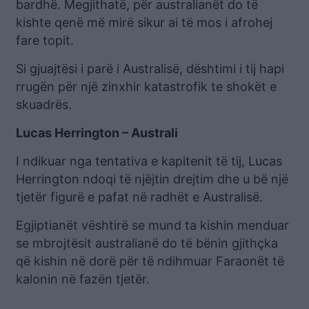
bardhë. Megjithatë, për australianët do të
kishte qenë më mirë sikur ai të mos i afrohej
fare topit.
Si gjuajtësi i parë i Australisë, dështimi i tij hapi
rrugën për një zinxhir katastrofik te shokët e
skuadrës.
Lucas Herrington – Australi
I ndikuar nga tentativa e kapitenit të tij, Lucas
Herrington ndoqi të njëjtin drejtim dhe u bë një
tjetër figurë e pafat në radhët e Australisë.
Egjiptianët vështirë se mund ta kishin menduar
se mbrojtësit australianë do të bënin gjithçka
që kishin në dorë për të ndihmuar Faraonët të
kalonin në fazën tjetër.