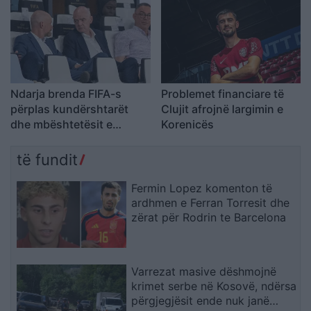
Ndarja brenda FIFA-s
Problemet financiare të
përplas kundërshtarët
Clujit afrojnë largimin e
dhe mbështetësit e
Korenicës
Infantinos
të fundit
Fermin Lopez komenton të
ardhmen e Ferran Torresit dhe
zërat për Rodrin te Barcelona
Varrezat masive dëshmojnë
krimet serbe në Kosovë, ndërsa
përgjegjësit ende nuk janë