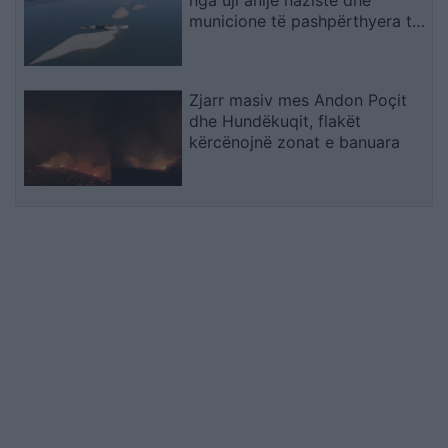
municione të pashpërthyera të
Luftës së Dytë Botërore
Zjarr masiv mes Andon Poçit
dhe Hundëkuqit, flakët
kërcënojnë zonat e banuara