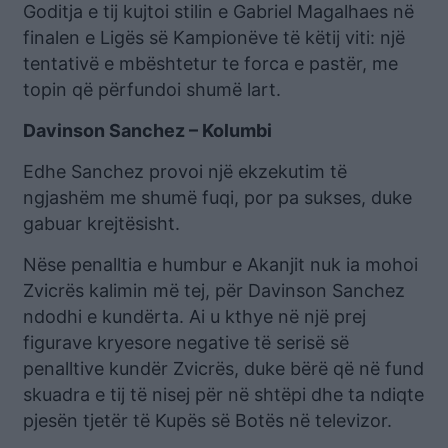
Goditja e tij kujtoi stilin e Gabriel Magalhaes në
finalen e Ligës së Kampionëve të këtij viti: një
tentativë e mbështetur te forca e pastër, me
topin që përfundoi shumë lart.
Davinson Sanchez – Kolumbi
Edhe Sanchez provoi një ekzekutim të
ngjashëm me shumë fuqi, por pa sukses, duke
gabuar krejtësisht.
Nëse penalltia e humbur e Akanjit nuk ia mohoi
Zvicrës kalimin më tej, për Davinson Sanchez
ndodhi e kundërta. Ai u kthye në një prej
figurave kryesore negative të serisë së
penalltive kundër Zvicrës, duke bërë që në fund
skuadra e tij të nisej për në shtëpi dhe ta ndiqte
pjesën tjetër të Kupës së Botës në televizor.