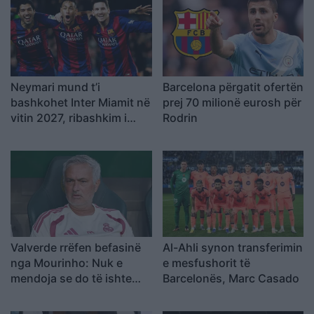
Neymari mund t’i
Barcelona përgatit ofertën
bashkohet Inter Miamit në
prej 70 milionë eurosh për
vitin 2027, ribashkim i
Rodrin
mundshëm me Messin
dhe Suarezin
Valverde rrëfen befasinë
Al-Ahli synon transferimin
nga Mourinho: Nuk e
e mesfushorit të
mendoja se do të ishte
Barcelonës, Marc Casado
kështu