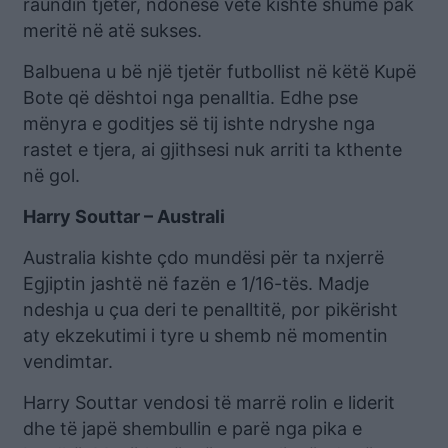
raundin tjetër, ndonëse vetë kishte shumë pak
meritë në atë sukses.
Balbuena u bë një tjetër futbollist në këtë Kupë
Bote që dështoi nga penalltia. Edhe pse
mënyra e goditjes së tij ishte ndryshe nga
rastet e tjera, ai gjithsesi nuk arriti ta kthente
në gol.
Harry Souttar – Australi
Australia kishte çdo mundësi për ta nxjerrë
Egjiptin jashtë në fazën e 1/16-tës. Madje
ndeshja u çua deri te penalltitë, por pikërisht
aty ekzekutimi i tyre u shemb në momentin
vendimtar.
Harry Souttar vendosi të marrë rolin e liderit
dhe të japë shembullin e parë nga pika e