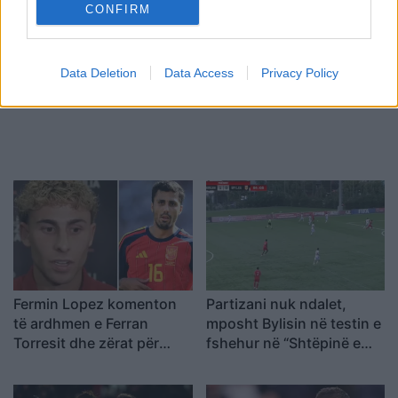
,
,
manuel akanji
Përfaqësuesja e australisë
CONFIRM
,
Përfaqësuesja e kolumbisë
Përfaqësuesja e
paraguait
Data Deletion
Data Access
Privacy Policy
Fermin Lopez komenton
Partizani nuk ndalet,
të ardhmen e Ferran
mposht Bylisin në testin e
Torresit dhe zërat për
fshehur në “Shtëpinë e
Rodrin te Barcelona
Futbollit