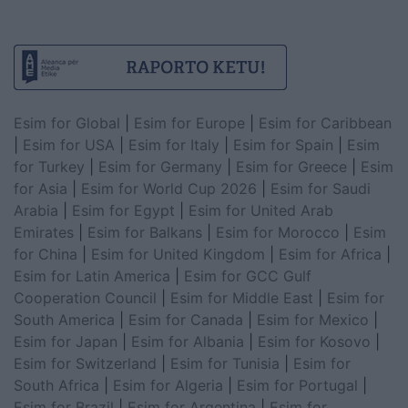
Esim for Global
|
Esim for Europe
|
Esim for Caribbean
|
Esim for USA
|
Esim for Italy
|
Esim for Spain
|
Esim
for Turkey
|
Esim for Germany
|
Esim for Greece
|
Esim
for Asia
|
Esim for World Cup 2026
|
Esim for Saudi
Arabia
|
Esim for Egypt
|
Esim for United Arab
Emirates
|
Esim for Balkans
|
Esim for Morocco
|
Esim
for China
|
Esim for United Kingdom
|
Esim for Africa
|
Esim for Latin America
|
Esim for GCC Gulf
Cooperation Council
|
Esim for Middle East
|
Esim for
South America
|
Esim for Canada
|
Esim for Mexico
|
Esim for Japan
|
Esim for Albania
|
Esim for Kosovo
|
Esim for Switzerland
|
Esim for Tunisia
|
Esim for
South Africa
|
Esim for Algeria
|
Esim for Portugal
|
Esim for Brazil
|
Esim for Argentina
|
Esim for