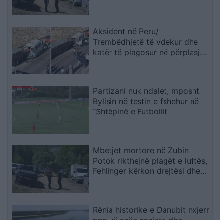
përballur me drejtësinë
Aksident në Peru/
Trembëdhjetë të vdekur dhe
katër të plagosur në përplasjen
midis furgonit dhe kamionit
Partizani nuk ndalet, mposht
Bylisin në testin e fshehur në
“Shtëpinë e Futbollit
Mbetjet mortore në Zubin
Potok rikthejnë plagët e luftës,
Fehlinger kërkon drejtësi dhe
trysni mbi Serbinë
Rënia historike e Danubit nxjerr
nga uji anije naziste dhe