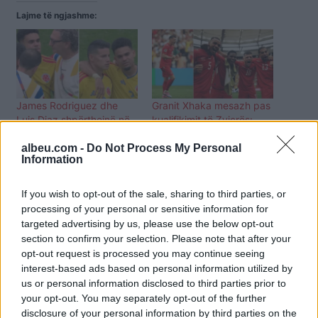
Lajme të ngjashme:
James Rodriguez dhe
Granit Xhaka mesazh pas
Luis Diaz shpërthejnë në
kualifikimit të Zvicrës:
lot pas daljes së
“Ëndrra vazhdon të jetojë”
albeu.com -
Do Not Process My Personal
Kolumbisë ndaj Zvicrës në
Information
Kupën e Botës
If you wish to opt-out of the sale, sharing to third parties, or
processing of your personal or sensitive information for
targeted advertising by us, please use the below opt-out
section to confirm your selection. Please note that after your
opt-out request is processed you may continue seeing
Riyad Mahrez i jep fund
interest-based ads based on personal information utilized by
rrugëtimit me Algjerinë
us or personal information disclosed to third parties prior to
pas daljes nga Kupa e
your opt-out. You may separately opt-out of the further
Botës
disclosure of your personal information by third parties on the