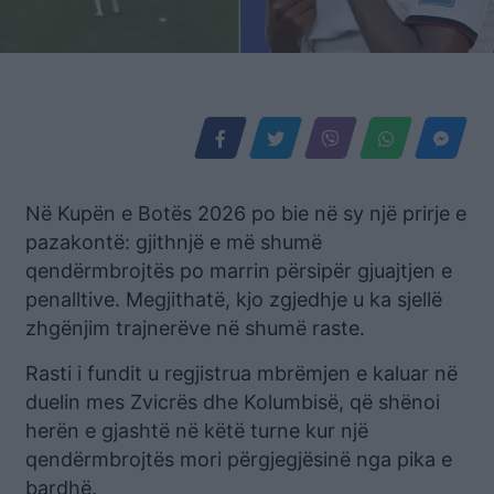
Në Kupën e Botës 2026 po bie në sy një prirje e
pazakontë: gjithnjë e më shumë
qendërmbrojtës po marrin përsipër gjuajtjen e
penalltive. Megjithatë, kjo zgjedhje u ka sjellë
zhgënjim trajnerëve në shumë raste.
Rasti i fundit u regjistrua mbrëmjen e kaluar në
duelin mes Zvicrës dhe Kolumbisë, që shënoi
herën e gjashtë në këtë turne kur një
qendërmbrojtës mori përgjegjësinë nga pika e
bardhë.