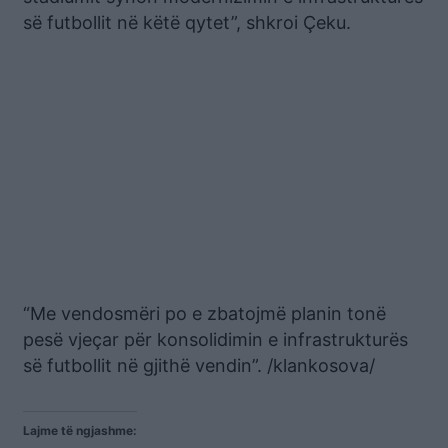
së futbollit në këtë qytet”, shkroi Çeku.
“Me vendosmëri po e zbatojmë planin tonë
pesë vjeçar për konsolidimin e infrastrukturës
së futbollit në gjithë vendin”. /klankosova/
Lajme të ngjashme: