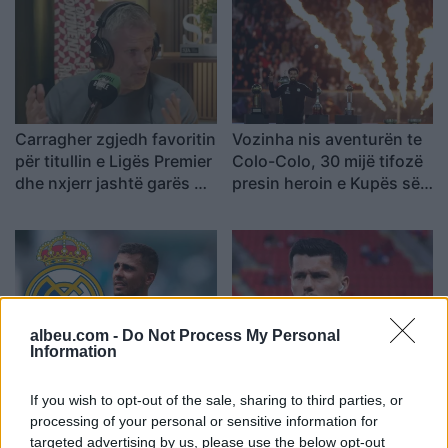
Carragher zgjedh favoritin
Vozinha nis aventurën te
për titullin e Ligës Premier
Colo-Colo, 30 mijë tifozë
dhe nxjerr jashtë garës dy
presin heroin e Kupës së
klubet e mëdha
Botës
albeu.com -
Do Not Process My Personal
Information
Real Madridi ngec në
Merr fund pritja, Mirlind
negociatat për Rodrin,
Daku firmos me
If you wish to opt-out of the sale, sharing to third parties, or
Barcelona përfshihet në
bardhekuqtë dhe merr
processing of your personal or sensitive information for
garë
vëmendjen pa debutuar
targeted advertising by us, please use the below opt-out