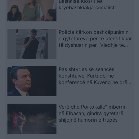
Bashkisë Klos/ Flet
kryebashkiakja socialiste
Valbona Kola: Jam shërbëtore
e popullit, karrigia është e
përkohshme, nëse qytetarët
Policia kërkon bashkëpunimin
janë kundër, unë jam me ta
e qytetarëve për të identifikuar
(VIDEO)
të dyshuarin për “Vjedhje të
rëndë
Pas shtyrjes së seancës
konstituive, Kurti del në
konferencë në Kuvend në orën
12:30
Verë dhe Portokalle” mbërrin
në Elbasan, qindra qytetarë
shijojnë humorin e trupës