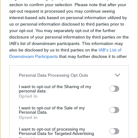
ende
section to confirm your selection. Please note that after your
opt-out request is processed you may continue seeing
interest-based ads based on personal information utilized by
us or personal information disclosed to third parties prior to
your opt-out. You may separately opt-out of the further
disclosure of your personal information by third parties on the
IAB’s list of downstream participants. This information may
Bruno Guimaraes
Ferran Torres pranon
also be disclosed by us to third parties on the
IAB’s List of
përfundon vizitat
ofertën e PSG-së dhe
Downstream Participants
that may further disclose it to other
mjekësore, Arsenali pranë
synon largimin nga
third parties.
konfirmimit të transferimit
Barcelona
Personal Data Processing Opt Outs
I want to opt-out of the Sharing of my
personal data.
Opted In
I want to opt-out of the Sale of my
Personal Data.
Infantino kërkon ndjesë
Terrenet sportive dhe
Opted In
për propozimin e shitjes
lidhja e tyre me rupturat e
I want to opt-out of processing my
së të drejtave të Kupës së
ACL-së në Kosovë
Personal Data for Targeted Advertising.
Botës