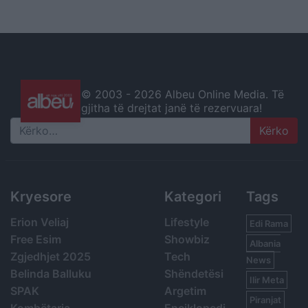
© 2003 -
2026 Albeu Online Media. Të
gjitha të drejtat janë të rezervuara!
Search
Kryesore
Kategori
Tags
Erion Veliaj
Lifestyle
Edi Rama
Free Esim
Showbiz
Albania
Zgjedhjet 2025
Tech
News
Belinda Balluku
Shëndetësi
Ilir Meta
SPAK
Argetim
Piranjat
Kombëtarja
Enciklopedi