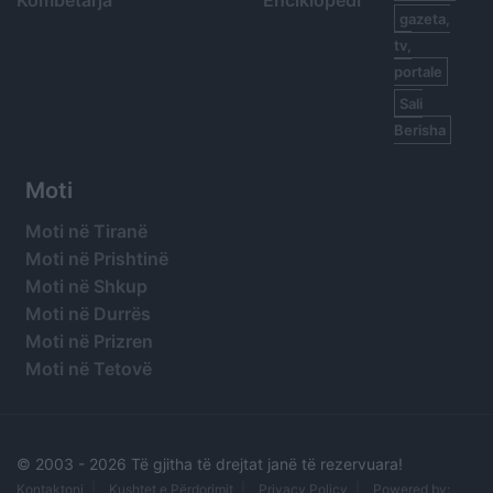
gazeta,
tv,
portale
Sali
Berisha
Moti
Moti në Tiranë
Moti në Prishtinë
Moti në Shkup
Moti në Durrës
Moti në Prizren
Moti në Tetovë
© 2003 -
2026 Të gjitha të drejtat janë të rezervuara!
Kontaktoni
Kushtet e Përdorimit
Privacy Policy
Powered by: