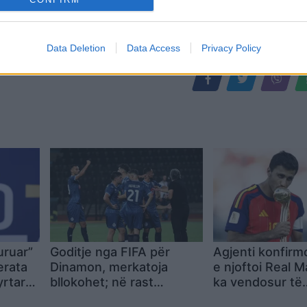
Data Deletion
Data Access
Privacy Policy
uruar”
Goditje nga FIFA për
Agjenti konfirm
erata
Dinamon, merkatoja
e njoftoi Real M
yrtare:
bllokohet; në rast
ka vendosur të
kualifikimi në “play-off”
transferohet te