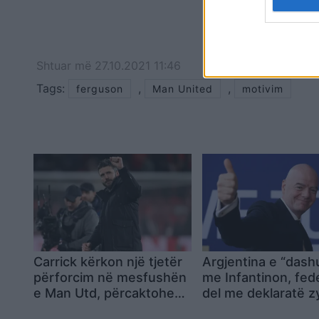
Shtuar
më
27.10.2021 11:46
Tags:
,
,
ferguson
Man United
motivim
Carrick kërkon një tjetër
Argjentina e “dash
përforcim në mesfushën
me Infantinon, fed
e Man Utd, përcaktohen
del me deklaratë z
objektivi kryesor dhe
Model transparent