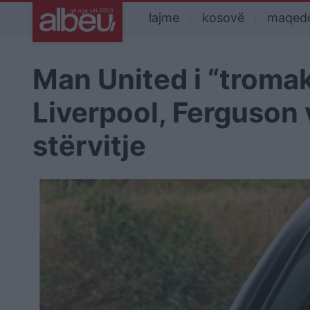
lajme
kosovë
maqed
Man United i “troma
Liverpool, Ferguson v
stërvitje