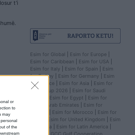
osur t’i
 shumë.
Esim for Global
|
Esim for Europe
|
Esim for Caribbean
|
Esim for USA
|
Esim for Italy
|
Esim for Spain
|
Esim
for Turkey
|
Esim for Germany
|
Esim
for Greece
|
Esim for Asia
|
Esim for
World Cup 2026
|
Esim for Saudi
Arabia
|
Esim for Egypt
|
Esim for
sonal or
United Arab Emirates
|
Esim for
ection to
Balkans
|
Esim for Morocco
|
Esim for
ou may
China
|
Esim for United Kingdom
|
Esim
 personal
for Africa
|
Esim for Latin America
|
out of the
Esim for GCC Gulf Cooperation
 downstream