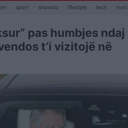
oni
sport
showbiz
lifestyle
tech
moti
ksur” pas humbjes ndaj
endos t’i vizitojë në