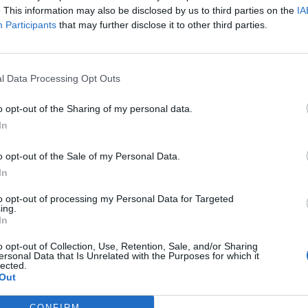
. This information may also be disclosed by us to third parties on the
IA
Participants
that may further disclose it to other third parties.
l Data Processing Opt Outs
o opt-out of the Sharing of my personal data.
te te Man United, ky është
Ferguson iu kërkua nga tifozi i Ma
In
r Alex Ferguson
Junajtid që të drejtonte ekipin (V
o opt-out of the Sale of my Personal Data.
In
to opt-out of processing my Personal Data for Targeted
ing.
In
o opt-out of Collection, Use, Retention, Sale, and/or Sharing
ersonal Data that Is Unrelated with the Purposes for which it
lected.
Out
CONFIRM