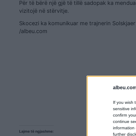
Për të bërë një gjë të tillë sadopak ka menduar 
vizitojë në stërvitje.
Skocezi ka komunikuar me trajnerin Solskjaer
/albeu.com
albeu.com
If you wish 
sensitive in
confirm you
continue se
information 
Lajme të ngjashme:
further disc