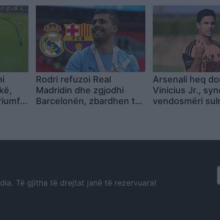
ekipi i Dajës rrezikon pa
Barcelona
përforcime
i
Rodri refuzoi Real
Arsenali heq do
kë,
Madridin dhe zgjodhi
Vinicius Jr., sy
riumfin
Barcelonën, zbardhen tri
vendosmëri sul
arsyet e vendimit
Evertonit
a. Të gjitha të drejtat janë të rezervuara!