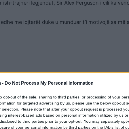
ish-trajneri legjendat, Sir Alex Ferguson i cili ka vend
 edhe me lojtarët duke u munduar t’i motivojë sa më
 -
Do Not Process My Personal Information
to opt-out of the sale, sharing to third parties, or processing of your per
formation for targeted advertising by us, please use the below opt-out s
r selection. Please note that after your opt-out request is processed y
eing interest-based ads based on personal information utilized by us or
disclosed to third parties prior to your opt-out. You may separately opt-
losure of your personal information by third parties on the IAB’s list of