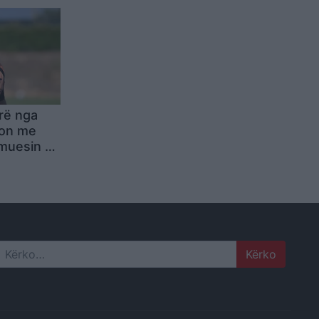
rë nga
non me
muesin e
Search