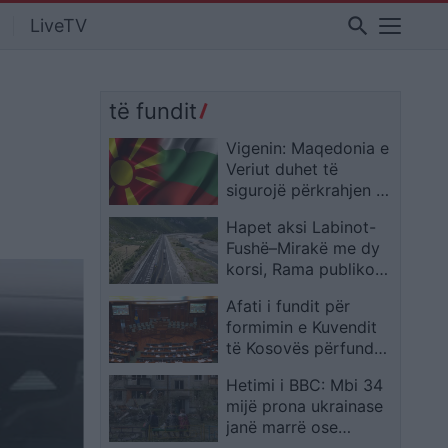
search
LiveTV
të fundit
Vigenin: Maqedonia e
Veriut duhet të
sigurojë përkrahjen e
qytetarëve bullgarë
Hapet aksi Labinot-
për anëtarësimin në
Fushë–Mirakë me dy
BE
korsi, Rama publikon
pamjet ndërsa
Afati i fundit për
punimet vazhdojnë
formimin e Kuvendit
të Kosovës përfundon
sot
Hetimi i BBC: Mbi 34
mijë prona ukrainase
janë marrë ose
synohen të