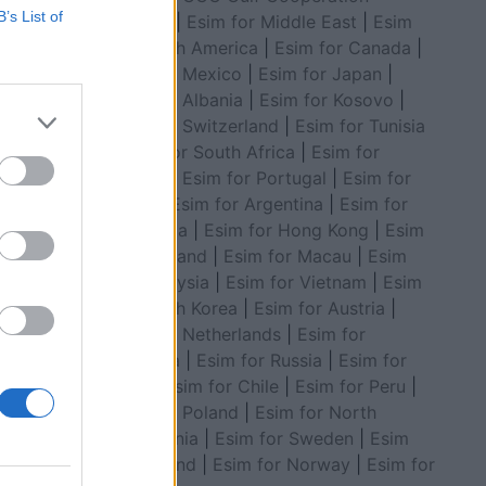
B’s List of
Council
|
Esim for Middle East
|
Esim
for South America
|
Esim for Canada
|
Esim for Mexico
|
Esim for Japan
|
Esim for Albania
|
Esim for Kosovo
|
Esim for Switzerland
|
Esim for Tunisia
|
Esim for South Africa
|
Esim for
Algeria
|
Esim for Portugal
|
Esim for
nçester
Brazil
|
Esim for Argentina
|
Esim for
IDEO)
Colombia
|
Esim for Hong Kong
|
Esim
for Thailand
|
Esim for Macau
|
Esim
for Malaysia
|
Esim for Vietnam
|
Esim
for South Korea
|
Esim for Austria
|
Esim for Netherlands
|
Esim for
Australia
|
Esim for Russia
|
Esim for
India
|
Esim for Chile
|
Esim for Peru
|
Esim for Poland
|
Esim for North
Macedonia
|
Esim for Sweden
|
Esim
for Finland
|
Esim for Norway
|
Esim for