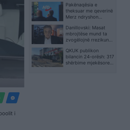
Pakënaqësia e
konfiskohen nga Rusia
theksuar me qeverinë
në territoret e
Merz ndryshon
pushtuara
balancat politike, AfD
Danillovski: Masat
parakalon CDU/CSU-
mbrojtëse mund ta
në me rekord historik
zvogëlojnë rrezikun
nga ethet e Nilit
QKUK publikon
Perëndimor
bilancin 24-orësh: 317
shërbime mjekësore
dhe dy vdekje
oolit i