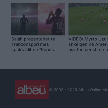
alternativat
Salah prezantohet te
VIDEO/ Myrto Uzun
Trabzonspori mes
shkëlqen në Ameri
spektaklit në “Papara
asiston sërish në t
Park”, 41 mijë tifozë
e Austin
ndezin atmosferën
© 2003 -
2026 Albeu Online Medi