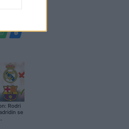
Belgium
on: Rodri
adridin se