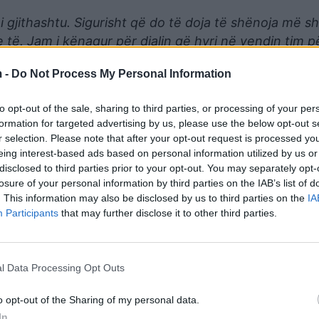
i gjithashtu. Sigurisht që do të doja të shënoja më 
të. Jam i kënaqur për djalin që hyri në vendin tim 
 -
Do Not Process My Personal Information
to opt-out of the sale, sharing to third parties, or processing of your per
formation for targeted advertising by us, please use the below opt-out s
r selection. Please note that after your opt-out request is processed y
eing interest-based ads based on personal information utilized by us or
disclosed to third parties prior to your opt-out. You may separately opt-
losure of your personal information by third parties on the IAB’s list of
. This information may also be disclosed by us to third parties on the
IA
Participants
that may further disclose it to other third parties.
esi më i mirë i Cityt këtë sezon, ku në 41 ndeshje z
l Data Processing Opt Outs
sistuar në gjashtë të tjerë. /Telegrafi/
o opt-out of the Sharing of my personal data.
In