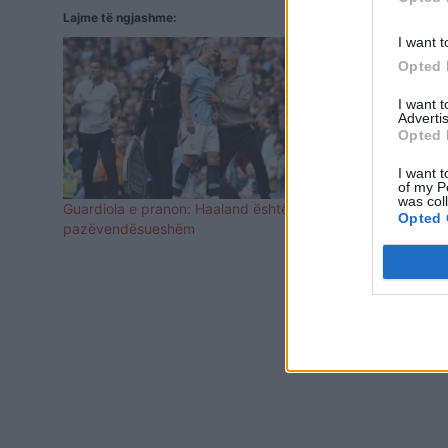
Lajme të ngjashme:
I want t
Opted 
I want 
Advertis
Opted 
I want t
of my P
was col
Guardiola e pranon: Haaland është i
“Oh, si Joha
Opted 
pazëvendësueshëm
super golin
(VIDEO)