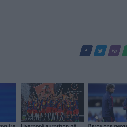
ton tre
Liverpooli surprizon në
Barcelona përga