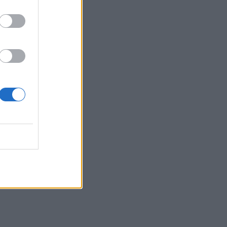
iola
ë