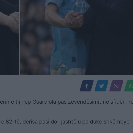
erin e tij Pep Guardiola pas zëvendësimit në sfidën n
 82-të, derisa pasi doli jashtë u pa duke shkëmbyer 