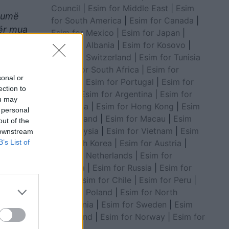
Council
|
Esim for Middle East
|
Esim
shumë
for South America
|
Esim for Canada
|
për mua
Esim for Mexico
|
Esim for Japan
|
Esim for Albania
|
Esim for Kosovo
|
Esim for Switzerland
|
Esim for Tunisia
|
Esim for South Africa
|
Esim for
sonal or
Algeria
|
Esim for Portugal
|
Esim for
ection to
Brazil
|
Esim for Argentina
|
Esim for
ou may
Colombia
|
Esim for Hong Kong
|
Esim
 personal
for Thailand
|
Esim for Macau
|
Esim
out of the
for Malaysia
|
Esim for Vietnam
|
Esim
 downstream
B’s List of
for South Korea
|
Esim for Austria
|
Esim for Netherlands
|
Esim for
Australia
|
Esim for Russia
|
Esim for
India
|
Esim for Chile
|
Esim for Peru
|
yrtare
Esim for Poland
|
Esim for North
Macedonia
|
Esim for Sweden
|
Esim
for Finland
|
Esim for Norway
|
Esim for
Belgium