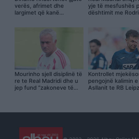
verës, afrimet dhe
yje të mesfushës 
largimet që kanë
dështimit me Rodr
formësuar ekipin e Dajës
Mourinho sjell disiplinë të
Kontrollet mjekëso
re te Real Madridi dhe u
pengojnë kalimin e
jep fund “zakoneve të
Asllanit te RB Leip
këqija