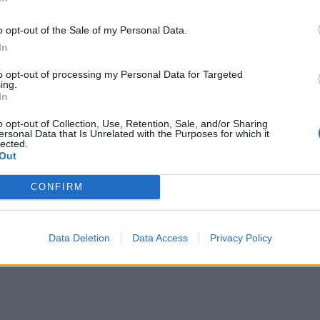
o opt-out of the Sale of my Personal Data.
In
to opt-out of processing my Personal Data for Targeted
ing.
In
o opt-out of Collection, Use, Retention, Sale, and/or Sharing
ersonal Data that Is Unrelated with the Purposes for which it
lected.
n Cruyff”, Guardiola komenton
Haland shpallet lojtari i vitit, Guard
Out
 e Haaland përballë Dortmundit
“rrëmben” çmimin trajneri më i mir
CONFIRM
Data Deletion
Data Access
Privacy Policy