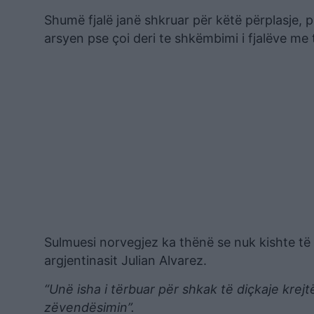
Shumë fjalë janë shkruar për këtë përplasje, 
arsyen pse çoi deri te shkëmbimi i fjalëve me tr
Sulmuesi norvegjez ka thënë se nuk kishte të b
argjentinasit Julian Alvarez.
“Unë isha i tërbuar për shkak të diçkaje krej
zëvendësimin”.