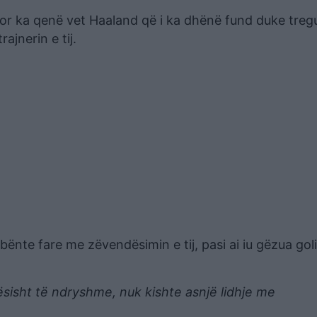
por ka qenë vet Haaland që i ka dhënë fund duke treg
ajnerin e tij.
ënte fare me zëvendësimin e tij, pasi ai iu gëzua goli
tësisht të ndryshme, nuk kishte asnjë lidhje me