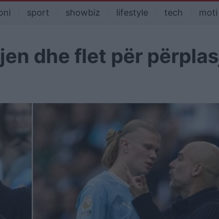
oni
sport
showbiz
lifestyle
tech
moti
en dhe flet për përplas