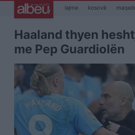
lajme
kosovë
maqed
Haaland thyen heshtj
me Pep Guardiolën