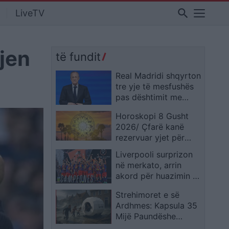
search
LiveTV
jen
të fundit
Real Madridi shqyrton
tre yje të mesfushës
pas dështimit me
Rodrin
Horoskopi 8 Gusht
2026/ Çfarë kanë
rezervuar yjet për
secilën shenjë?
Liverpooli surprizon
në merkato, arrin
akord për huazimin e
Ronald Araujos
Strehimoret e së
Ardhmes: Kapsula 35
Mijë Paundëshe
Kundër Plumbave,