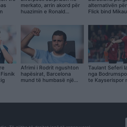
pas
merkato, arrin akord për
alternativën për
in
huazimin e Ronald
Flick bind Mika
Araujos
për një transfe
“Camp Nou
re
Afrimi i Rodrit ngushton
Taulant Seferi 
 Fisnik
hapësirat, Barcelona
nga Bodrumspor,
zig
mund të humbasë një
te Kayserispor 
tjetër xhevahir të
rivalitetin turk
akademisë