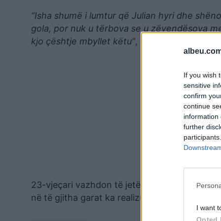
“Isha shumë i lumtur që Julian hyri dhe shëno
gola, por nuk u tërbova se u zëvendësova me 
kjo çështje mbyllet këtu”
, tha Haaland.
albeu.com
If you wish 
sensitive in
confirm you
continue se
information 
further disc
participants
Downstream 
23-vjeçari vazhdon të jetë bindshëm golashënu
Persona
në të gjitha garat ka realizuar 36 gola dhe ka a
I want t
Opted 