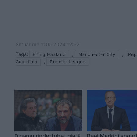
Shtuar
më
11.05.2024 12:52
Tags:
,
,
Erling Haaland
Manchester City
Pep
,
Guardiola
Premier League
Dinamo rindërtohet gjatë
Real Madridi shqyr