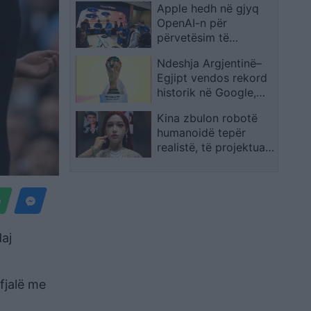
Apple hedh në gjyq
Shpërthimeve dhe
OpenAI-n për
Fatkeqësive Natyrore
përvetësim të
paligjshëm të
Ndeshja Argjentinë–
sekreteve industriale
Egjipt vendos rekord
historik në Google,
kërkimet arrijnë nivele
Kina zbulon robotë
të papara
humanoidë tepër
realistë, të projektuar
për shoqëri afatgjatë
daj
fjalë me