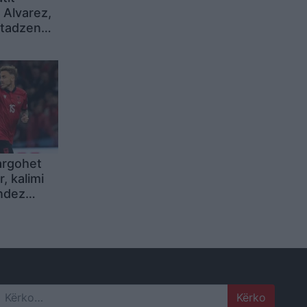
 Alvarez,
utadzen
rim në
largohet
 kalimi
ndez