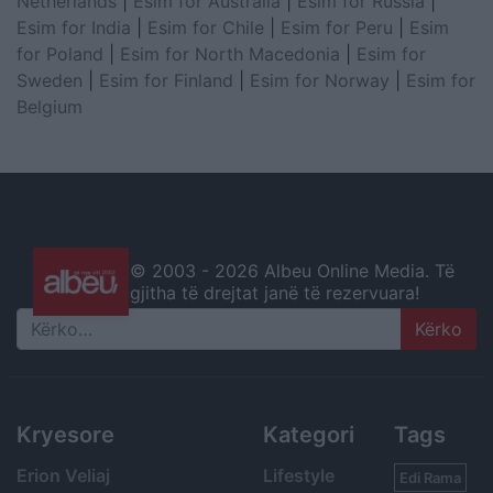
Netherlands
|
Esim for Australia
|
Esim for Russia
|
Esim for India
|
Esim for Chile
|
Esim for Peru
|
Esim
for Poland
|
Esim for North Macedonia
|
Esim for
Sweden
|
Esim for Finland
|
Esim for Norway
|
Esim for
Belgium
© 2003 -
2026 Albeu Online Media. Të
gjitha të drejtat janë të rezervuara!
Search
Kryesore
Kategori
Tags
Erion Veliaj
Lifestyle
Edi Rama