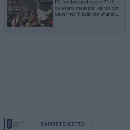
Përfundon protesta e 71-të
qytetare, mesazhi i qartë për
qeverinë: “Nesër më shumë”,
kërkohet largimi i Ramës