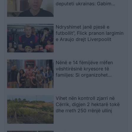
deputeti ukrainas: Gabim
diplomatik, Ukraina duhet ta
njohë
Ndryshimet janë pjesë e
futbollit”, Flick pranon largimin
e Araujo drejt Liverpoolit
Nënë e 14 fëmijëve rrëfen
vështirësinë kryesore të
familjes: Si organizohet
transporti
Vihet nën kontroll zjarri në
Cërrik, digjen 2 hektarë tokë
dhe rreth 250 rrënjë ullinj