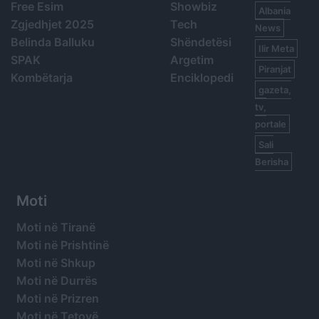
Free Esim
Showbiz
Albania
Zgjedhjet 2025
Tech
News
Belinda Balluku
Shëndetësi
Ilir Meta
SPAK
Argetim
Piranjat
Kombëtarja
Enciklopedi
gazeta,
tv,
portale
Sali
Berisha
Moti
Moti në Tiranë
Moti në Prishtinë
Moti në Shkup
Moti në Durrës
Moti në Prizren
Moti në Tetovë