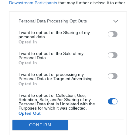
Downstream Participants
that may further disclose it to other
Këtë vit mund të bëjmë
Lionel Messi përcjell të
third parties.
gjëra të mëdha”, portieri i
atin për në banesën e
Personal Data Processing Opt Outs
Chelseat synon triumfin
fundit, publikohen pamje
në Ligën Premier
prekëse nga ceremonia
I want to opt-out of the Sharing of my
private
personal data.
Opted In
I want to opt-out of the Sale of my
Personal Data.
Opted In
I want to opt-out of processing my
Nuk gjej fjalë”, mesfushori
Transferimi për 125
Personal Data for Targeted Advertising.
Opted In
i Arsenalit pëson këputje
milionë euro, por me një
të ACL-së dhe humbet
kusht të pazakontë në
I want to opt-out of Collection, Use,
sezonin
marrëveshjen për
Retention, Sale, and/or Sharing of my
Personal Data that Is Unrelated with the
Diomanden
Purposes for which it was collected.
Opted Out
CONFIRM