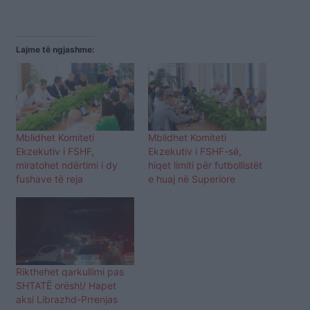
Lajme të ngjashme:
Mblidhet Komiteti
Mblidhet Komiteti
Ekzekutiv i FSHF,
Ekzekutiv i FSHF-së,
miratohet ndërtimi i dy
hiqet limiti për futbollistët
fushave të reja
e huaj në Superiore
Rikthehet qarkullimi pas
SHTATË orësh!/ Hapet
aksi Librazhd-Prrenjas