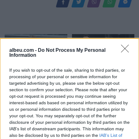
albeu.com -
Do Not Process My Personal
Information
If you wish to opt-out of the sale, sharing to third parties, or
Ndryshimet janë pjesë e
Arsenali refuzon largimin
processing of your personal or sensitive information for
targeted advertising by us, please use the below opt-out
futbollit”, Flick pranon
e yllit pa siguruar më parë
section to confirm your selection. Please note that after your
largimin e Araujo drejt
pasuesin e tij
opt-out request is processed you may continue seeing
Liverpoolit
interest-based ads based on personal information utilized by
us or personal information disclosed to third parties prior to
your opt-out. You may separately opt-out of the further
disclosure of your personal information by third parties on the
IAB’s list of downstream participants. This information may
also be disclosed by us to third parties on the
IAB’s List of