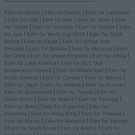
Esim for Global
|
Esim for Europe
|
Esim for Caribbean
|
Esim for USA
|
Esim for Italy
|
Esim for Spain
|
Esim
for Turkey
|
Esim for Germany
|
Esim for Greece
|
Esim
for Asia
|
Esim for World Cup 2026
|
Esim for Saudi
Arabia
|
Esim for Egypt
|
Esim for United Arab
Emirates
|
Esim for Balkans
|
Esim for Morocco
|
Esim
for China
|
Esim for United Kingdom
|
Esim for Africa
|
Esim for Latin America
|
Esim for GCC Gulf
Cooperation Council
|
Esim for Middle East
|
Esim for
South America
|
Esim for Canada
|
Esim for Mexico
|
Esim for Japan
|
Esim for Albania
|
Esim for Kosovo
|
Esim for Switzerland
|
Esim for Tunisia
|
Esim for
South Africa
|
Esim for Algeria
|
Esim for Portugal
|
Esim for Brazil
|
Esim for Argentina
|
Esim for
Colombia
|
Esim for Hong Kong
|
Esim for Thailand
|
Esim for Macau
|
Esim for Malaysia
|
Esim for Vietnam
|
Esim for South Korea
|
Esim for Austria
|
Esim for