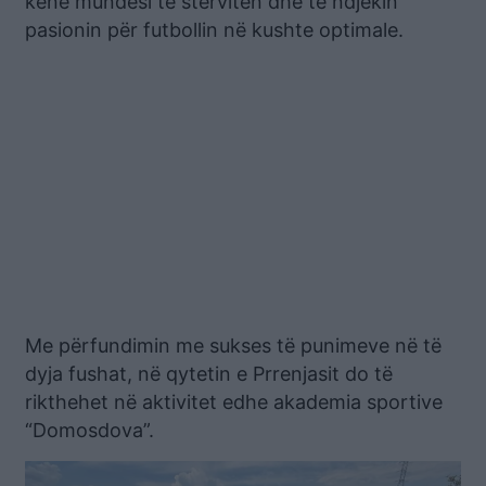
kenë mundësi të stërviten dhe të ndjekin
pasionin për futbollin në kushte optimale.
Me përfundimin me sukses të punimeve në të
dyja fushat, në qytetin e Prrenjasit do të
rikthehet në aktivitet edhe akademia sportive
“Domosdova”.