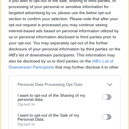
If you wish to opt-out of the sale, sharing to third parties, or
processing of your personal or sensitive information for
targeted advertising by us, please use the below opt-out
section to confirm your selection. Please note that after your
opt-out request is processed you may continue seeing
interest-based ads based on personal information utilized by
us or personal information disclosed to third parties prior to
your opt-out. You may separately opt-out of the further
disclosure of your personal information by third parties on the
IAB’s list of downstream participants. This information may
also be disclosed by us to third parties on the
IAB’s List of
Downstream Participants
that may further disclose it to other
Alexander-Arnold nis
Misteri “Armando Broja”
third parties.
kapitullin e dytë te Real
në Angli, çfarë po ndodh
Madridi, këtë herë nën
me sulmuesin e
Personal Data Processing Opt Outs
drejtimin e Mourinhos
Kombëtares?
I want to opt-out of the Sharing of my
personal data.
Opted In
I want to opt-out of the Sale of my
Personal Data.
Opted In