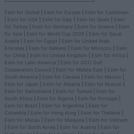
Esim for Global
|
Esim for Europe
|
Esim for Caribbean
|
Esim for USA
|
Esim for Italy
|
Esim for Spain
|
Esim
for Turkey
|
Esim for Germany
|
Esim for Greece
|
Esim
for Asia
|
Esim for World Cup 2026
|
Esim for Saudi
Arabia
|
Esim for Egypt
|
Esim for United Arab
Emirates
|
Esim for Balkans
|
Esim for Morocco
|
Esim
for China
|
Esim for United Kingdom
|
Esim for Africa
|
Esim for Latin America
|
Esim for GCC Gulf
Cooperation Council
|
Esim for Middle East
|
Esim for
South America
|
Esim for Canada
|
Esim for Mexico
|
Esim for Japan
|
Esim for Albania
|
Esim for Kosovo
|
Esim for Switzerland
|
Esim for Tunisia
|
Esim for
South Africa
|
Esim for Algeria
|
Esim for Portugal
|
Esim for Brazil
|
Esim for Argentina
|
Esim for
Colombia
|
Esim for Hong Kong
|
Esim for Thailand
|
Esim for Macau
|
Esim for Malaysia
|
Esim for Vietnam
|
Esim for South Korea
|
Esim for Austria
|
Esim for