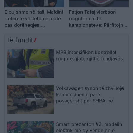
E bujshme në Itali, Maldini
Fatjon Tafaj vlerëson
rrëfen të vërtetën e plotë
rregullin e ri të
pas dorëheqjes:
kampionateve: Përfitojnë
Presidenti Malago na tha
klubet dhe futbollistët e
mos prekni…
rinj
të fundit
MPB intensifikon kontrollet
rrugore gjatë gjithë fundjavës
Volkswagen synon të zhvillojë
kamionçinën e parë
posaçërisht për SHBA-në
Smart prezanton #2, modelin
elektrik me dy vende që e