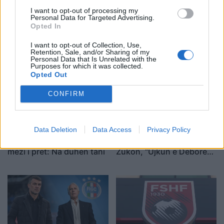
I want to opt-out of processing my
AEK-u blindon deri në
PSG sfidon Real Madridin
Personal Data for Targeted Advertising.
vitin 2030 yllin shqiptar,
me 115 milionë euro për
Opted In
vendoset e ardhmja e tij
Arda Gulerin
I want to opt-out of Collection, Use,
Retention, Sale, and/or Sharing of my
Personal Data that Is Unrelated with the
Purposes for which it was collected.
Opted Out
CONFIRM
Diallo përmend katër yjet
Korça dhe tifozët
Data Deletion
Data Access
Privacy Policy
që Manchester United
bardhekuq vajtojnë Joan
mezi i pret: Na duhen tani
Zukon, “Ujkun e Dëborës”
të tribunave