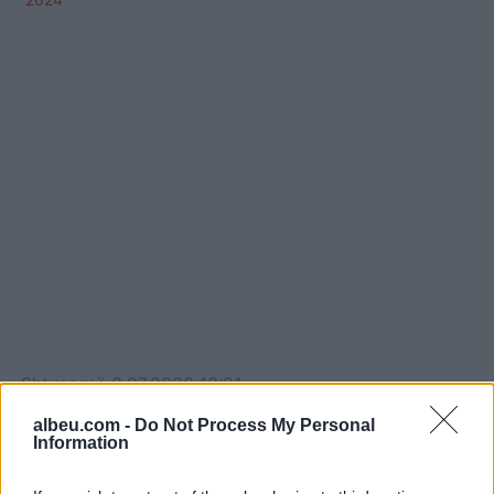
Shtuar
më
8.07.2026 13:21
Tags:
,
Fc drenica futsall
Liga e kampionëve në
albeu.com -
Do Not Process My Personal
Information
futsall