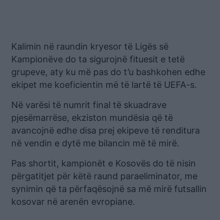
Kalimin në raundin kryesor të Ligës së
Kampionëve do ta sigurojnë fituesit e tetë
grupeve, aty ku më pas do t’u bashkohen edhe
ekipet me koeficientin më të lartë të UEFA-s.
Në varësi të numrit final të skuadrave
pjesëmarrëse, ekziston mundësia që të
avancojnë edhe disa prej ekipeve të renditura
në vendin e dytë me bilancin më të mirë.
Pas shortit, kampionët e Kosovës do të nisin
përgatitjet për këtë raund paraeliminator, me
synimin që ta përfaqësojnë sa më mirë futsallin
kosovar në arenën evropiane.