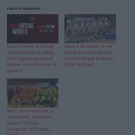
Lajme të ngjashme:
Kupa e Botës në Futsall/
Kosova në Grupin 10 me
Shqipëria luan në shtëpi,
Italinë dhe Gjeorgjinë në
FSHF organizon në prill
kualifikimet për Botërorin
turneun paraeliminator të
2028 në futsall
grupit E
WBU, universiteti më i ri
në Shqipëri, zyrtarisht
pjesë e “Turneut
Universitar të Tiranës,
2024”