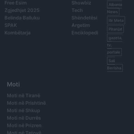
Free Esim
Showbiz
Albania
Zgjedhjet 2025
Tech
News
Belinda Balluku
Shëndetësi
Ilir Meta
SPAK
Argetim
Piranjat
Kombëtarja
Enciklopedi
gazeta,
tv,
portale
Sali
Berisha
Moti
Moti në Tiranë
Moti në Prishtinë
Moti në Shkup
Moti në Durrës
Moti në Prizren
Moti në Tetovë