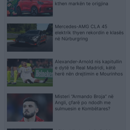
kthen markën te origjina
Mercedes-AMG CLA 45
elektrik thyen rekordin e klasës
në Nürburgring
Alexander-Arnold nis kapitullin
e dytë te Real Madridi, këtë
herë nën drejtimin e Mourinhos
Misteri “Armando Broja” në
Angli, çfarë po ndodh me
sulmuesin e Kombëtares?