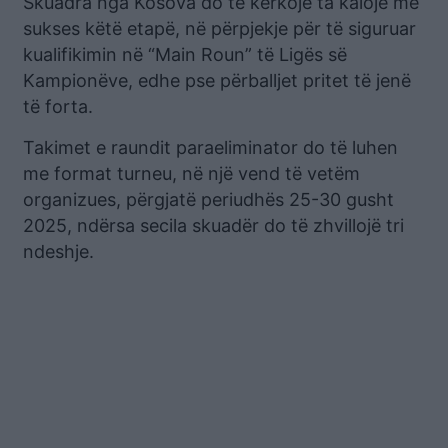
Skuadra nga Kosova do të kërkojë ta kalojë me
sukses këtë etapë, në përpjekje për të siguruar
kualifikimin në “Main Roun” të Ligës së
Kampionëve, edhe pse përballjet pritet të jenë
të forta.
Takimet e raundit paraeliminator do të luhen
me format turneu, në një vend të vetëm
organizues, përgjatë periudhës 25-30 gusht
2025, ndërsa secila skuadër do të zhvillojë tri
ndeshje.