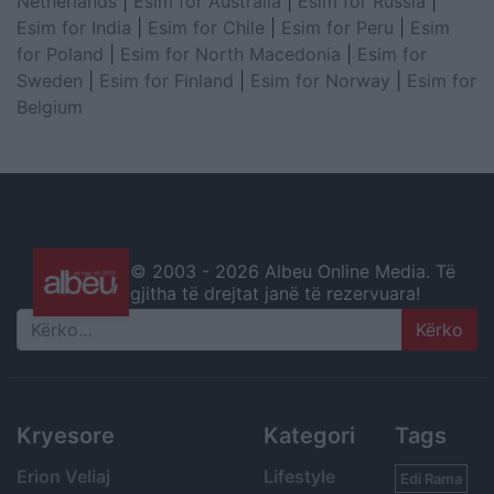
Netherlands
|
Esim for Australia
|
Esim for Russia
|
Esim for India
|
Esim for Chile
|
Esim for Peru
|
Esim
for Poland
|
Esim for North Macedonia
|
Esim for
Sweden
|
Esim for Finland
|
Esim for Norway
|
Esim for
Belgium
© 2003 -
2026 Albeu Online Media. Të
gjitha të drejtat janë të rezervuara!
Search
Kryesore
Kategori
Tags
Erion Veliaj
Lifestyle
Edi Rama