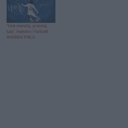
Mauricio Pochettino e
Zinedine Zidane,
problemet janë hapur
lidhur…
“Unë mendoj, prandaj
luaj”, maestro i futbollit
ANDREA PIRLO