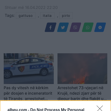
Shtuar
më
16.04.2022 22:20
Tags:
,
,
gattuso
italia
pirlo
Pas dy vitesh në kërkim
Arrestohet 73-vjeçari në
për dosjen e inceneratorit
Krujë, ndezi zjarr për të
të Tiranës, arrestohet
djegur barin dhe flakët u
Renardo Nallbani në
përhapën drejt malit
Palasë
albeu.com -
Do Not Process My Personal