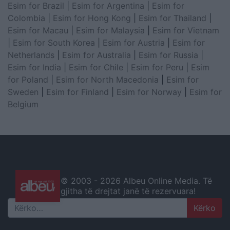
Esim for Brazil
|
Esim for Argentina
|
Esim for
Colombia
|
Esim for Hong Kong
|
Esim for Thailand
|
Esim for Macau
|
Esim for Malaysia
|
Esim for Vietnam
|
Esim for South Korea
|
Esim for Austria
|
Esim for
Netherlands
|
Esim for Australia
|
Esim for Russia
|
Esim for India
|
Esim for Chile
|
Esim for Peru
|
Esim
for Poland
|
Esim for North Macedonia
|
Esim for
Sweden
|
Esim for Finland
|
Esim for Norway
|
Esim for
Belgium
© 2003 -
2026 Albeu Online Media. Të
gjitha të drejtat janë të rezervuara!
Search