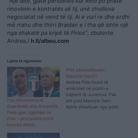
“Një ditë, gjatë periudhës kur Rino po priste
rinovimin e kontratës së tij, unë zhvillova
negociatat në vend të tij. Ai e vuri re dhe erdhi
më rrahu dhe thirri Braidan e i tha që ishte një
nga shakatë pa kripë të Pirlos”
, zbulonte
Andrea./
h.ll/albeu.com
Lajme të ngjashme:
Pirlo zëvendësuesi i
Maurizio Sarrit?
Andrea Pirlo mund të
emërohet në postin e
trajnerit të Juventus. Pak
Pas refuzimeve të
orë pasi Maurizio Sarri
Guardiolës dhe Ancelottit,
është shkarkuar nga posti
Italia gjen zgjidhjen te
i trajnerit të Juventus,
Pirlo – prezantimi pritet
zërat për emrin që mund
brenda ditësh
ta zëvendësojë atë lidhen
me Andrea Pirlo. Pasi janë
përmendur emra si