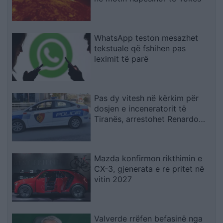
WhatsApp teston mesazhet
tekstuale që fshihen pas
leximit të parë
Pas dy vitesh në kërkim për
dosjen e inceneratorit të
Tiranës, arrestohet Renardo
Nallbani në Palasë
Mazda konfirmon rikthimin e
CX-3, gjenerata e re pritet në
vitin 2027
Valverde rrëfen befasinë nga