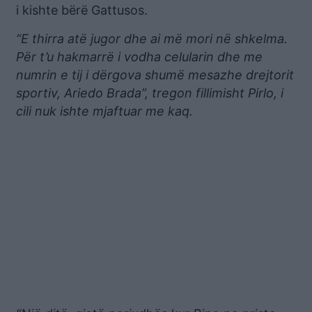
i kishte bërë Gattusos.
“E thirra atë jugor dhe ai më mori në shkelma.
Për t’u hakmarrë i vodha celularin dhe me
numrin e tij i dërgova shumë mesazhe drejtorit
sportiv, Ariedo Brada”, tregon fillimisht Pirlo, i
cili nuk ishte mjaftuar me kaq.