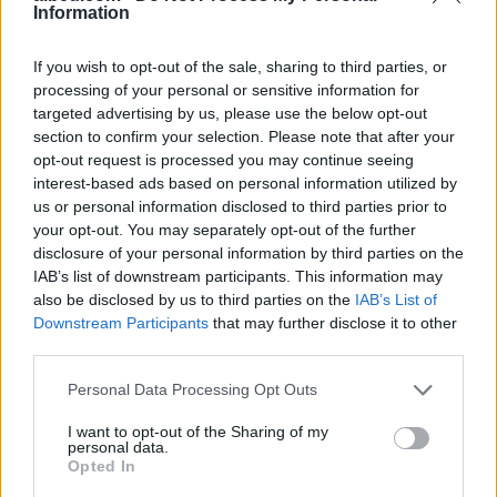
Information
If you wish to opt-out of the sale, sharing to third parties, or
processing of your personal or sensitive information for
targeted advertising by us, please use the below opt-out
section to confirm your selection. Please note that after your
Zjarri në Krujë përhapet
Arrestohet pranë banesës
opt-out request is processed you may continue seeing
më tej, evakuohen
i dyshuari për vrasjen e
interest-based ads based on personal information utilized by
banorët e Barabit–Lluban,
20-vjeçarit në Korçë
us or personal information disclosed to third parties prior to
raportohen shpërthime
your opt-out. You may separately opt-out of the further
armatimesh
disclosure of your personal information by third parties on the
IAB’s list of downstream participants. This information may
also be disclosed by us to third parties on the
IAB’s List of
Downstream Participants
that may further disclose it to other
third parties.
Personal Data Processing Opt Outs
Ankaraja u kërkon
Përfundon pas 4 orësh
Moskës dhe Kievit
protesta kundër klasës
I want to opt-out of the Sharing of my
personal data.
armëpushim në Detin e Zi
politike: “Nesër më
Opted In
shumë!”