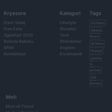
Kryesore
Kategori
Tags
Erion Veliaj
Lifestyle
Edi Rama
Free Esim
Showbiz
Albania
Zgjedhjet 2025
Tech
News
Belinda Balluku
Shëndetësi
Ilir Meta
SPAK
Argetim
Piranjat
Kombëtarja
Enciklopedi
gazeta,
tv,
portale
Sali
Berisha
Moti
Moti në Tiranë