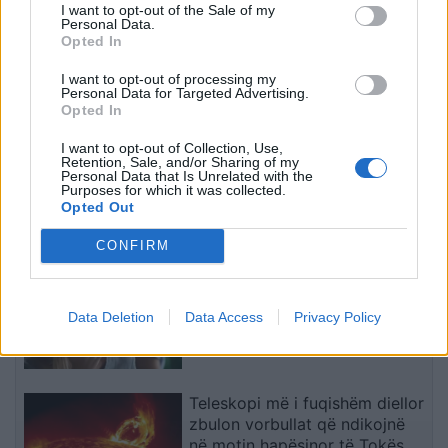
I want to opt-out of the Sale of my
Personal Data.
Opted In
I want to opt-out of processing my
Personal Data for Targeted Advertising.
Opted In
Dita e nëntë e protestës
Protestuesit vijojnë
I want to opt-out of Collection, Use,
Retention, Sale, and/or Sharing of my
në Divjakë, banorët djegin
marshimin pa u ndalur:
Personal Data that Is Unrelated with the
teserat e PS-së dhe
Shqipëria e rinisë, jo e
Purposes for which it was collected.
Opted Out
kundërshtojnë bashkimin
partisë!
me Lushnjën
të fundit
CONFIRM
Horoskopi 9 Gusht 2026/
Çfarë kanë rezervuar yjet për
Data Deletion
Data Access
Privacy Policy
secilën shenjë?
Teleskopi më i fuqishëm diellor
zbulon vorbullat që ndikojnë
në motin hapësinor të Tokës