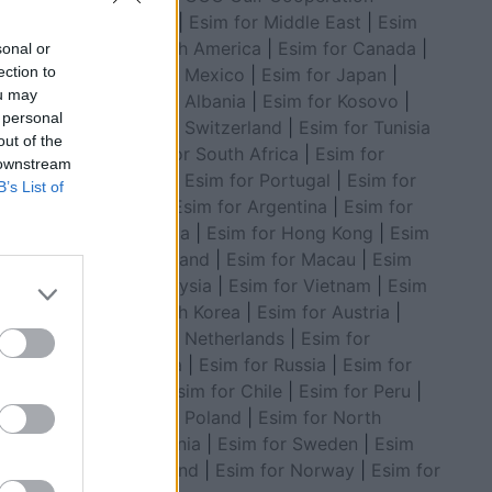
Council
|
Esim for Middle East
|
Esim
for South America
|
Esim for Canada
|
sonal or
ection to
Esim for Mexico
|
Esim for Japan
|
ou may
Esim for Albania
|
Esim for Kosovo
|
 personal
Esim for Switzerland
|
Esim for Tunisia
out of the
|
Esim for South Africa
|
Esim for
 downstream
Algeria
|
Esim for Portugal
|
Esim for
B’s List of
Brazil
|
Esim for Argentina
|
Esim for
Colombia
|
Esim for Hong Kong
|
Esim
for Thailand
|
Esim for Macau
|
Esim
for Malaysia
|
Esim for Vietnam
|
Esim
for South Korea
|
Esim for Austria
|
Esim for Netherlands
|
Esim for
Australia
|
Esim for Russia
|
Esim for
India
|
Esim for Chile
|
Esim for Peru
|
Esim for Poland
|
Esim for North
Macedonia
|
Esim for Sweden
|
Esim
for Finland
|
Esim for Norway
|
Esim for