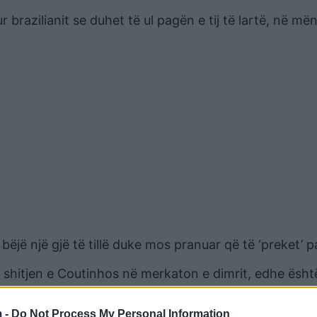
r brazilianit se duhet të ul pagën e tij të lartë, në më
bëjë një gjë të tillë duke mos pranuar që të ‘preket’ pa
ht shitjen e Coutinhos në merkaton e dimrit, edhe ësht
e tij.
 -
Do Not Process My Personal Information