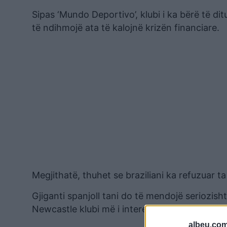
Sipas ‘Mundo Deportivo’, klubi i ka bërë të ditu
të ndihmojë ata të kalojnë krizën financiare.
Megjithatë, thuhet se braziliani ka refuzuar ta 
Gjiganti spanjoll tani do të mendojë seriozis
Newcastle klubi më i interesuar për shërbimet 
albeu.com