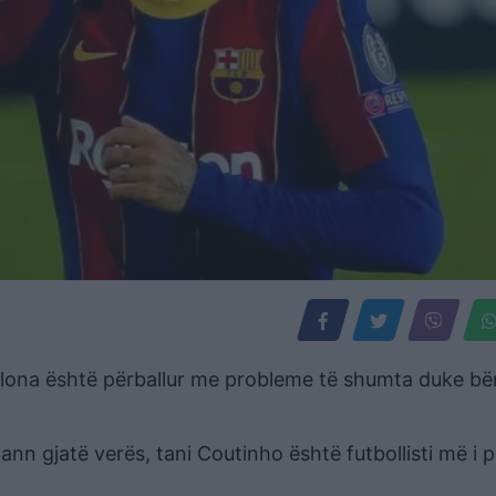
elona është përballur me probleme të shumta duke bë
nn gjatë verës, tani Coutinho është futbollisti më i 