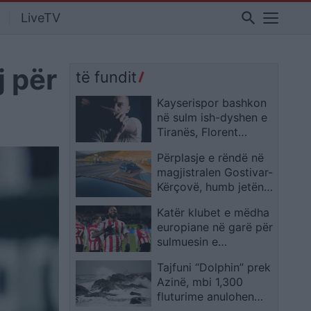
search
LiveTV
j për
të fundit
Kayserispor bashkon
në sulm ish-dyshen e
Tiranës, Florent
Hasani firmos në Turqi
Përplasje e rëndë në
magjistralen Gostivar-
Kërçovë, humb jetën
një shofer dhe
Katër klubet e mëdha
plagoset rëndë një
europiane në garë për
tjetër
sulmuesin e
Brentfordit, Igor
Tajfuni “Dolphin” prek
Thiago
Azinë, mbi 1,300
fluturime anulohen
dhe më shumë se 400