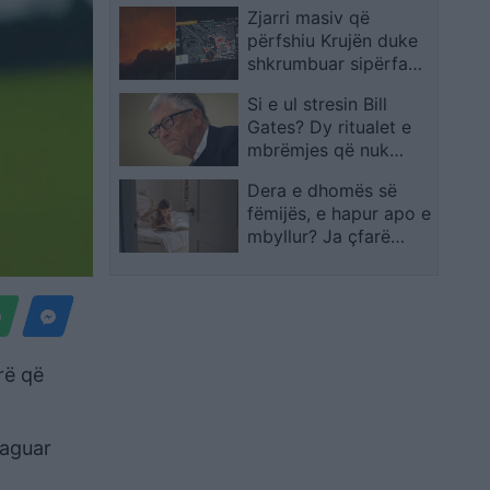
Zjarri masiv që
mijë banorë
përfshiu Krujën duke
evakuohen
shkrumbuar sipërfaqe
të mëdha/ Rama:
Si e ul stresin Bill
Shmangëm një bilanc
Gates? Dy ritualet e
tragjik
mbrëmjes që nuk
kërkojnë asnjë
Dera e dhomës së
shpenzim
fëmijës, e hapur apo e
mbyllur? Ja çfarë
thonë psikologët
rë që
paguar