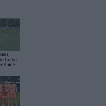
alet,
në testin
htëpinë e