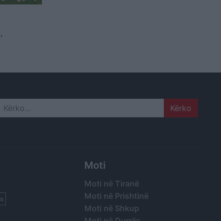
rc Casado
Search
Moti
Moti në Tiranë
Moti në Prishtinë
s
Moti në Shkup
Moti në Durrës