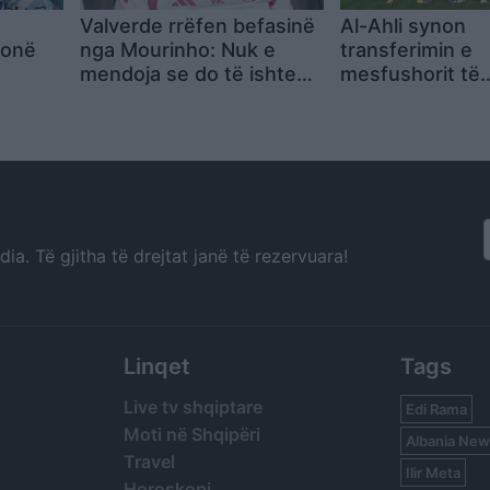
Valverde rrëfen befasinë
Al-Ahli synon
ionë
nga Mourinho: Nuk e
transferimin e
mendoja se do të ishte
mesfushorit të
kështu
Barcelonës, Ma
a. Të gjitha të drejtat janë të rezervuara!
Linqet
Tags
Live tv shqiptare
Edi Rama
Moti në Shqipëri
Albania New
Travel
Ilir Meta
Horoskopi