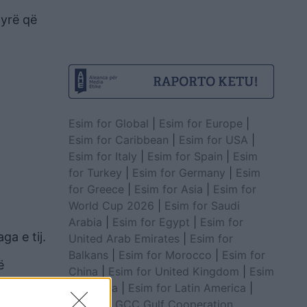
nyrë që
Esim for Global
|
Esim for Europe
|
Esim for Caribbean
|
Esim for USA
|
Esim for Italy
|
Esim for Spain
|
Esim
for Turkey
|
Esim for Germany
|
Esim
for Greece
|
Esim for Asia
|
Esim for
World Cup 2026
|
Esim for Saudi
Arabia
|
Esim for Egypt
|
Esim for
ga e tij.
United Arab Emirates
|
Esim for
Balkans
|
Esim for Morocco
|
Esim for
ë
China
|
Esim for United Kingdom
|
Esim
for Africa
|
Esim for Latin America
|
Esim for GCC Gulf Cooperation