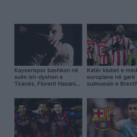
Kayserispor bashkon në
Katër klubet e më
sulm ish-dyshen e
europiane në garë
Tiranës, Florent Hasani
sulmuesin e Brentf
firmos në Turqi
Igor Thiago