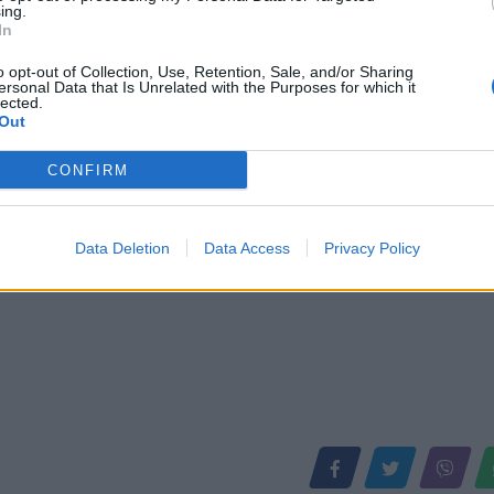
ing.
In
endosur të bind Xavin
Coutinho pranë transferimit në Pr
League
o opt-out of Collection, Use, Retention, Sale, and/or Sharing
ersonal Data that Is Unrelated with the Purposes for which it
lected.
Out
CONFIRM
Data Deletion
Data Access
Privacy Policy