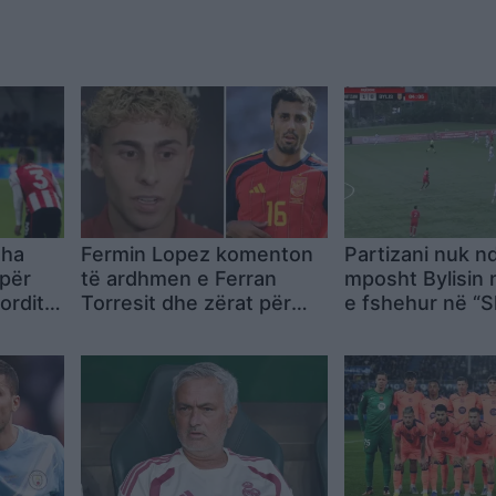
dha
Fermin Lopez komenton
Partizani nuk nd
 për
të ardhmen e Ferran
mposht Bylisin 
ordit,
Torresit dhe zërat për
e fshehur në “S
Rodrin te Barcelona
Futbollit