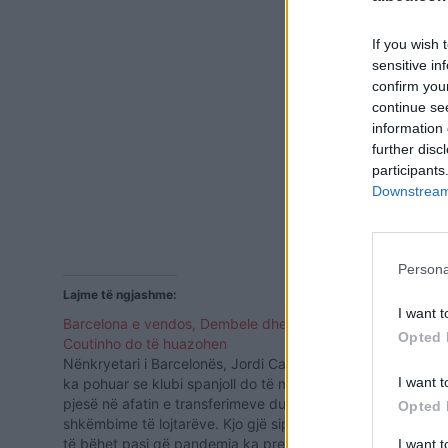
If you wish 
sensitive in
confirm you
continue se
information 
further disc
participants
Downstream 
Persona
Lajme të ngjashme:
I want t
Barcelona e vendos, Dembele dhe
Opted 
Coutinho do të huazohen
Nënkryetari i Barcelonës, Jordi Cardoner
I want t
ka pohuar se klubi spanjoll do të marrë
pjesë në afatin e transferimeve duke bërë
Opted 
shkëmbime të lojtarëve. Kjo gjë sipas tij do
të bëhet pasi që pandemia ka prekur
I want 