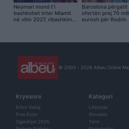
Neymari mund t’i
Barcelona përgatit
bashkohet Inter Miamit
ofertën prej 70 mil
në vitin 2027, ribashkim i
eurosh për Rodrin
mundshëm me Messin
dhe Suarezin
© 2003 -
2026 Albeu Online Medi
Kryesore
Kategori
Erion Veliaj
Lifestyle
Free Esim
Showbiz
Zgjedhjet 2025
Tech
Belinda Balluku
Shëndetësi