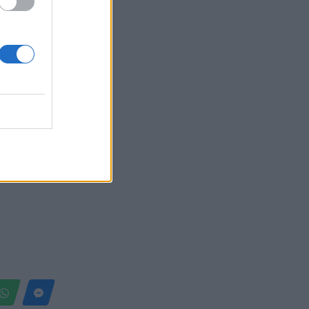
Belgium
emier