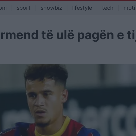
oni
sport
showbiz
lifestyle
tech
moti
mend të ulë pagën e ti