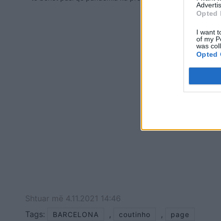
Advertis
financiarisht klubin. Po ashtu ai ka treguar
Opted 
se deri më tani Barcelona ka humbur më…
Coutinho i v
I want t
of my P
was col
Opted 
Shtuar
më
4.11.2021 14:46
Tags:
,
,
BARCELONA
coutinho
page