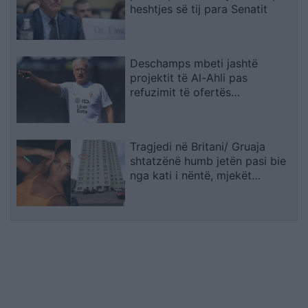
heshtjes së tij para Senatit
Deschamps mbeti jashtë
projektit të Al-Ahli pas
refuzimit të ofertës
multimilionëshe
Tragjedi në Britani/ Gruaja
shtatzënë humb jetën pasi bie
nga kati i nëntë, mjekët
shpëtojnë foshnjën