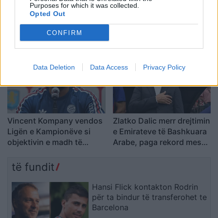
Purposes for which it was collected.
Teuta ndahet nga kapiteni
Camavinga jashtë planeve
Opted Out
Blerim Kotobelli në kulmin
të Mourinhos,
e merkatos
Galatasaray përgatit
CONFIRM
ofertën për mesfushorin e
Real Madridit
Data Deletion
Data Access
Privacy Policy
Vincent Kompany vendos
Zlatko Dalic merr drejtimin
Ligën e Kampionëve si
e Emirateve të Bashkuara
objektivin e madh të
Arabe, paga rekord mes
Bayernit
trajnerëve kroatë
të fundit
Hansi Flick kontakton Rodrin
për ta bindur të transferohet te
Barcelona