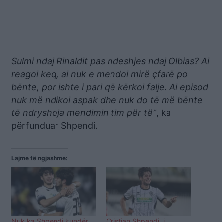
Sulmi ndaj Rinaldit pas ndeshjes ndaj Olbias? Ai
reagoi keq, ai nuk e mendoi mirë çfarë po
bënte, por ishte i pari që kërkoi falje. Ai episod
nuk më ndikoi aspak dhe nuk do të më bënte
të ndryshoja mendimin tim për të”
, ka
përfunduar Shpendi.
Lajme të ngjashme:
Nuk ka Shpendi kundër
Cristian Shpendi, i