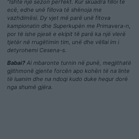
“Ishte një sezon perfekt. Kur skuadra filloi të
ecë, edhe unë fillova të shënoja me
vazhdimësi. Dy vjet më parë unë fitova
kampionatin dhe Superkupën me Primavera-n,
por të ishe pjesë e ekipit të parë ka një vlerë
tjetër në rrugëtimin tim, unë dhe vëllai im i
detyrohemi Cesena-s.
Babai?
Ai mbaronte turnin në punë, megjithatë
gjithmonë gjente forcën apo kohën të na linte
të luanim dhe na ndoqi kudo duke hequr dorë
nga shumë gjëra.