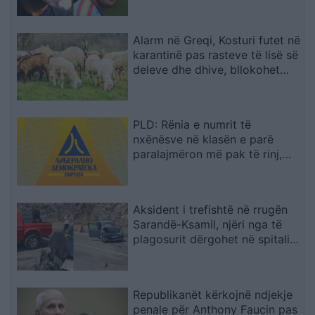
Alarm në Greqi, Kosturi futet në
karantinë pas rasteve të lisë së
deleve dhe dhive, bllokohet
lëvizja e bagëtive
PLD: Rënia e numrit të
nxënësve në klasën e parë
paralajmëron më pak të rinj,
fuqi punëtore dhe perspektivë
për Maqedoninë
Aksident i trefishtë në rrugën
Sarandë-Ksamil, njëri nga të
plagosurit dërgohet në spitalin
e Traumës në Tiranë
Republikanët kërkojnë ndjekje
penale për Anthony Faucin pas