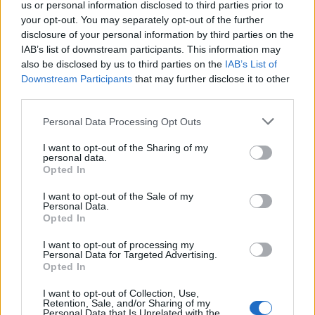
Hansi Flick kontakton
Deschamps mbeti jashtë
us or personal information disclosed to third parties prior to
Rodrin për ta bindur të
projektit të Al-Ahli pas
your opt-out. You may separately opt-out of the further
disclosure of your personal information by third parties on the
transferohet te Barcelona
refuzimit të ofertës
IAB’s list of downstream participants. This information may
multimilionëshe
also be disclosed by us to third parties on the
IAB’s List of
Downstream Participants
that may further disclose it to other
third parties.
Personal Data Processing Opt Outs
I want to opt-out of the Sharing of my
personal data.
Teuta konfirmon ndarjen
Yan Diomande udhëton
Opted In
me kapitenin Blerim
drejt Madridit, së shpejti
Kotobelli pas ndryshimit
firmos si transferimi më i
I want to opt-out of the Sale of my
Personal Data.
të planeve
shtrenjtë në historinë e
Opted In
Realit
I want to opt-out of processing my
Personal Data for Targeted Advertising.
Opted In
I want to opt-out of Collection, Use,
Retention, Sale, and/or Sharing of my
Personal Data that Is Unrelated with the