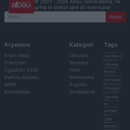
© 2003 -
2026 Albeu Online Media. Të
gjitha të drejtat janë të rezervuara!
Search
Kryesore
Kategori
Tags
Erion Veliaj
Lifestyle
Edi Rama
Free Esim
Showbiz
Albania
Zgjedhjet 2025
Tech
News
Belinda Balluku
Shëndetësi
Ilir Meta
SPAK
Argetim
Piranjat
Kombëtarja
Enciklopedi
gazeta,
tv,
portale
Sali
Berisha